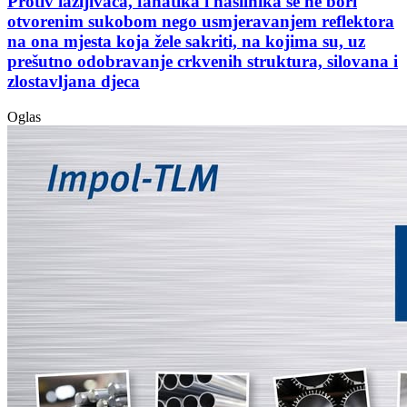
Protiv lažljivaca, fanatika i nasilnika se ne bori
otvorenim sukobom nego usmjeravanjem reflektora
na ona mjesta koja žele sakriti, na kojima su, uz
prešutno odobravanje crkvenih struktura, silovana i
zlostavljana djeca
Oglas