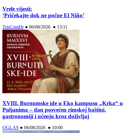
Vrele vijesti:
‘Pričekajte dok ne počne El Niño’
TrisComHr
●
06/08/2026 ● 13:11
XVIII. Burnumske ide u Eko kampusu „Krka“ u
Puljanima – dan posvećen rimskoj baštini,
gastronomiji i učenju kroz doživljaj
OGLAS
●
06/08/2026 ● 10:00