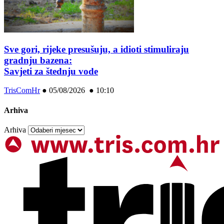
Sve gori, rijeke presušuju, a idioti stimuliraju
gradnju bazena:
Savjeti za štednju vode
TrisComHr
●
05/08/2026 ● 10:10
Arhiva
Arhiva