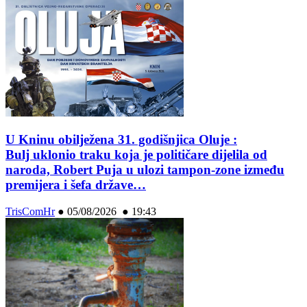
U Kninu obilježena 31. godišnjica Oluje :
Bulj uklonio traku koja je političare dijelila od
naroda, Robert Puja u ulozi tampon-zone između
premijera i šefa države…
TrisComHr
●
05/08/2026 ● 19:43