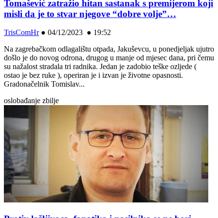
Tomašević zatražio hitan sastanak s premijerom koji
misli da je to stvar njegove “dobre volje”…
TrisComHr
●
04/12/2023 ● 19:52
Na zagrebačkom odlagalištu otpada, Jakuševcu, u ponedjeljak ujutro
došlo je do novog odrona, drugog u manje od mjesec dana, pri čemu
su nažalost stradala tri radnika. Jedan je zadobio teške ozljede (
ostao je bez ruke ), operiran je i izvan je životne opasnosti.
Gradonačelnik Tomislav...
oslobađanje zbilje