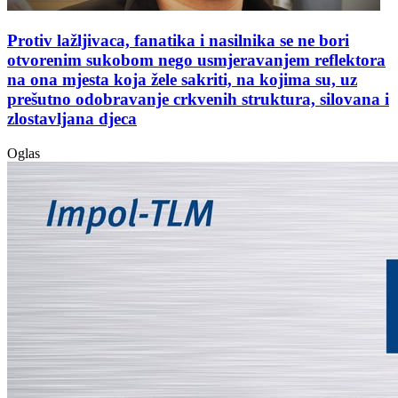
Protiv lažljivaca, fanatika i nasilnika se ne bori
otvorenim sukobom nego usmjeravanjem reflektora
na ona mjesta koja žele sakriti, na kojima su, uz
prešutno odobravanje crkvenih struktura, silovana i
zlostavljana djeca
Oglas