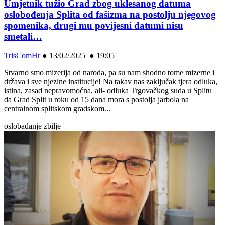
Umjetnik tužio Grad zbog uklesanog datuma
oslobođenja Splita od fašizma na postolju njegovog
spomenika, drugi mu povijesni datumi nisu
smetali…
TrisComHr
●
13/02/2025 ● 19:05
Stvarno smo mizerija od naroda, pa su nam shodno tome mizerne i
država i sve njezine institucije! Na takav nas zaključak tjera odluka,
istina, zasad nepravomoćna, ali- odluka Trgovačkog suda u Splitu
da Grad Split u roku od 15 dana mora s postolja jarbola na
centralnom splitskom gradskom...
oslobađanje zbilje