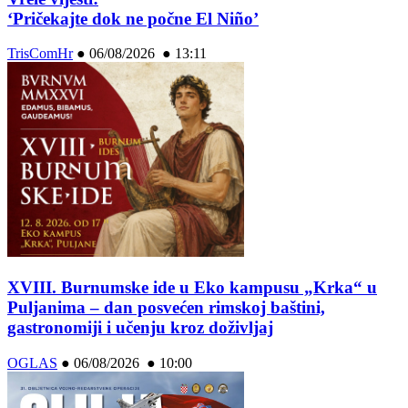
‘Pričekajte dok ne počne El Niño’
TrisComHr
●
06/08/2026 ● 13:11
XVIII. Burnumske ide u Eko kampusu „Krka“ u
Puljanima – dan posvećen rimskoj baštini,
gastronomiji i učenju kroz doživljaj
OGLAS
●
06/08/2026 ● 10:00