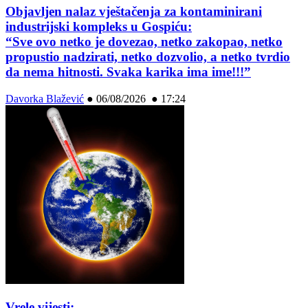
Objavljen nalaz vještačenja za kontaminirani
industrijski kompleks u Gospiću:
“Sve ovo netko je dovezao, netko zakopao, netko
propustio nadzirati, netko dozvolio, a netko tvrdio
da nema hitnosti. Svaka karika ima ime!!!”
Davorka Blažević
●
06/08/2026 ● 17:24
Vrele vijesti: