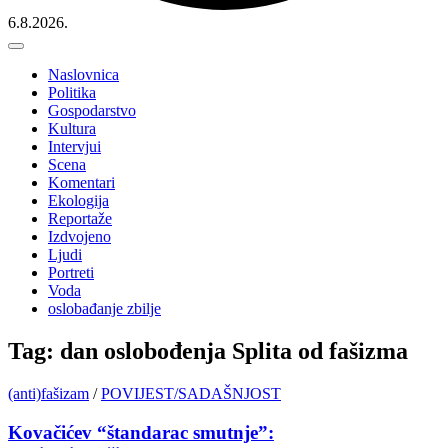
6.8.2026.
Naslovnica
Politika
Gospodarstvo
Kultura
Intervjui
Scena
Komentari
Ekologija
Reportaže
Izdvojeno
Ljudi
Portreti
Voda
oslobađanje zbilje
Tag: dan oslobođenja Splita od fašizma
(anti)fašizam
/
POVIJEST/SADAŠNJOST
Kovačićev “štandarac smutnje”: