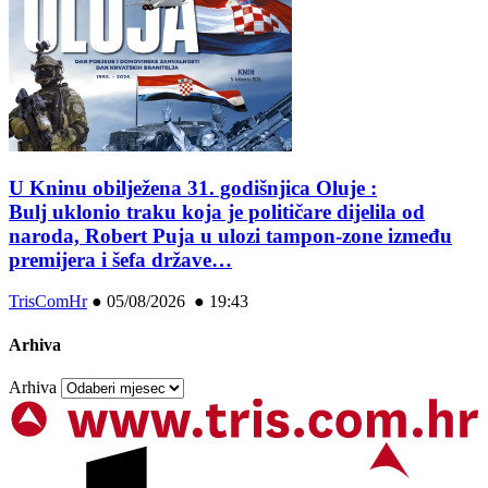
U Kninu obilježena 31. godišnjica Oluje :
Bulj uklonio traku koja je političare dijelila od
naroda, Robert Puja u ulozi tampon-zone između
premijera i šefa države…
TrisComHr
●
05/08/2026 ● 19:43
Arhiva
Arhiva