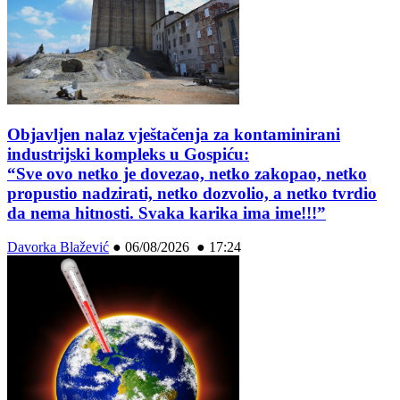
Objavljen nalaz vještačenja za kontaminirani
industrijski kompleks u Gospiću:
“Sve ovo netko je dovezao, netko zakopao, netko
propustio nadzirati, netko dozvolio, a netko tvrdio
da nema hitnosti. Svaka karika ima ime!!!”
Davorka Blažević
●
06/08/2026 ● 17:24