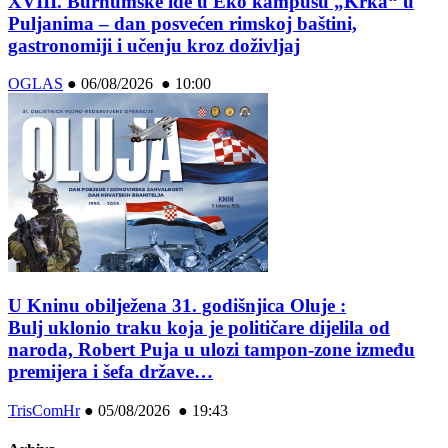
XVIII. Burnumske ide u Eko kampusu „Krka“ u
Puljanima – dan posvećen rimskoj baštini,
gastronomiji i učenju kroz doživljaj
OGLAS
●
06/08/2026 ● 10:00
U Kninu obilježena 31. godišnjica Oluje :
Bulj uklonio traku koja je političare dijelila od
naroda, Robert Puja u ulozi tampon-zone između
premijera i šefa države…
TrisComHr
●
05/08/2026 ● 19:43