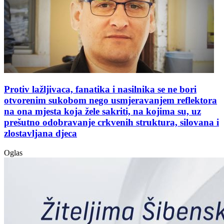
Protiv lažljivaca, fanatika i nasilnika se ne bori
otvorenim sukobom nego usmjeravanjem reflektora
na ona mjesta koja žele sakriti, na kojima su, uz
prešutno odobravanje crkvenih struktura, silovana i
zlostavljana djeca
Oglas