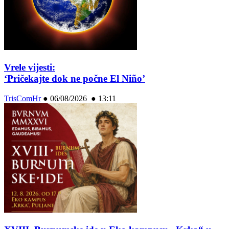
Vrele vijesti:
‘Pričekajte dok ne počne El Niño’
TrisComHr
●
06/08/2026 ● 13:11