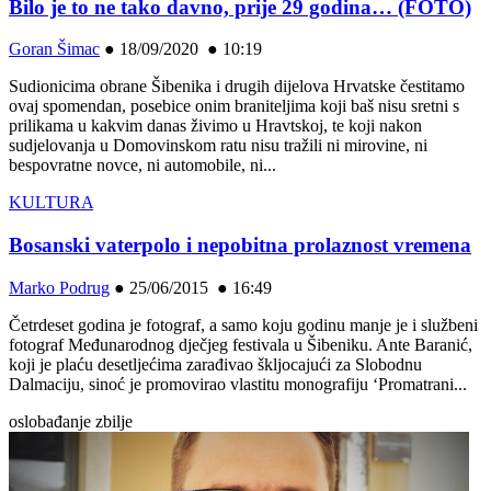
Bilo je to ne tako davno, prije 29 godina… (FOTO)
Goran Šimac
●
18/09/2020 ● 10:19
Sudionicima obrane Šibenika i drugih dijelova Hrvatske čestitamo
ovaj spomendan, posebice onim braniteljima koji baš nisu sretni s
prilikama u kakvim danas živimo u Hravtskoj, te koji nakon
sudjelovanja u Domovinskom ratu nisu tražili ni mirovine, ni
bespovratne novce, ni automobile, ni...
KULTURA
Bosanski vaterpolo i nepobitna prolaznost vremena
Marko Podrug
●
25/06/2015 ● 16:49
Četrdeset godina je fotograf, a samo koju godinu manje je i službeni
fotograf Međunarodnog dječjeg festivala u Šibeniku. Ante Baranić,
koji je plaću desetljećima zarađivao škljocajući za Slobodnu
Dalmaciju, sinoć je promovirao vlastitu monografiju ‘Promatrani...
oslobađanje zbilje