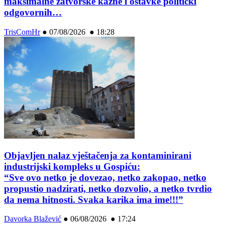
maksimalne zatvorske kazne i ostavke politički
odgovornih…
TrisComHr
●
07/08/2026 ● 18:28
Objavljen nalaz vještačenja za kontaminirani
industrijski kompleks u Gospiću:
“Sve ovo netko je dovezao, netko zakopao, netko
propustio nadzirati, netko dozvolio, a netko tvrdio
da nema hitnosti. Svaka karika ima ime!!!”
Davorka Blažević
●
06/08/2026 ● 17:24