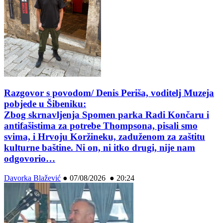
Razgovor s povodom/ Denis Periša, voditelj Muzeja
pobjede u Šibeniku:
Zbog skrnavljenja Spomen parka Radi Končaru i
antifašistima za potrebe Thompsona, pisali smo
svima, i Hrvoju Koržineku, zaduženom za zaštitu
kulturne baštine. Ni on, ni itko drugi, nije nam
odgovorio…
Davorka Blažević
●
07/08/2026 ● 20:24