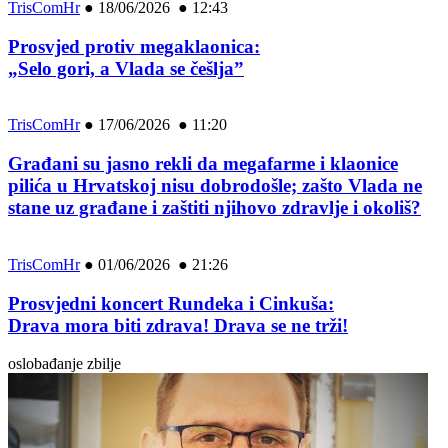
TrisComHr
●
18/06/2026 ● 12:43
Prosvjed protiv megaklaonica:
„Selo gori, a Vlada se češlja”
TrisComHr
●
17/06/2026 ● 11:20
Građani su jasno rekli da megafarme i klaonice
pilića u Hrvatskoj nisu dobrodošle; zašto Vlada ne
stane uz građane i zaštiti njihovo zdravlje i okoliš?
TrisComHr
●
01/06/2026 ● 21:26
Prosvjedni koncert Rundeka i Cinkuša:
Drava mora biti zdrava! Drava se ne trži!
oslobađanje zbilje