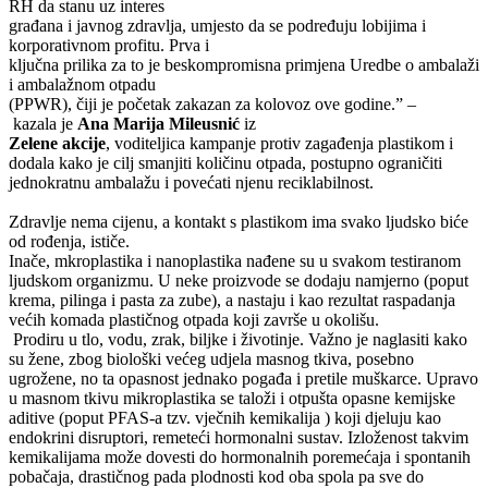
RH da stanu uz interes
građana i javnog zdravlja, umjesto da se podređuju lobijima i
korporativnom
profitu
. Prva i
ključna prilika za to je beskompromisna primjena Uredbe o ambalaži
i ambalažnom otpadu
(PPWR), čiji je početak zakazan za kolovoz ove godine.” –
kazala
je
Ana Marija Mileusnić
iz
Zelene akcije
, voditeljica kampanje protiv zagađenja plastikom i
dodala kako je cilj smanjiti količinu otpada, postupno ograničiti
jednokratnu ambalažu i povećati njenu reciklabilnost.
Zdravlje nema cijenu, a kontakt s plastikom ima svako ljudsko biće
od rođenja, ističe.
Inače, mkroplastika i nanoplastika nađene su u svakom testiranom
ljudskom organizmu. U neke proizvode se dodaju namjerno (poput
krema, pilinga i pasta za zube), a nastaju i kao rezultat raspadanja
većih komada plastičnog otpada koji završe u okolišu.
Prodiru
u tlo, vodu, zrak, biljke i životinje. Važno je naglasiti kako
su žene, zbog biološki većeg udjela masnog tkiva, posebno
ugrožene, no ta opasnost jednako pogađa i pretile muškarce. Upravo
u masnom tkivu
mikroplastika
se taloži i otpušta opasne kemijske
aditive (poput PFAS-a tzv. vječnih kemikalija ) koji djeluju kao
endokrini disruptori, remeteći hormonalni sustav. Izloženost takvim
kemikalijama može dovesti do
hormonalnih
poremećaja i spontanih
pobačaja, drastičnog pada plodnosti kod oba spola pa sve do