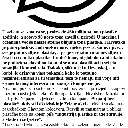
U svijetu se, smatra se, proizvede 460 milijuna tona plastike
godišnje, a gotovo 90 posto toga završi u prirodi. U morima i
oceanima već se nalaze stotine bilijuna tona plastika. I Hrvatska
je puna plastike: Jadransko more, rijeke, jezera, šume, njive…
sve je puno vidljive plastike, a još je više sitnih oku nevidljivih
čestica tzv. mikroplastike. Unatoč tome, ni globalno a ni lokalno
ne poduzima dovoljno kako bi se opća plastifikacija svijeta
smanjila i kontrolirala. Dakako, slično je i u Hrvatskoj, a u
kojoj je državna vlast pokazala kako je potpuno
nezainteresirana za tu tematiku, teza to nemaju niti volje niti
elementarnog interesa ali ni znanja i kompetencije.
Ništa im, pokazali su to, ne znače niti povremeni prosvjedni skupovi
i performansi rijetkih ekoloških organizacija u Hrvatskoj. Možda im
ipak privuče pažnju sljedeće: u sklopu kampanje
“Srpanj bez
plastike” aktivisti i aktivistkinje Zelene akcije
održali su akciju na
zagrebačkom Glavnom kolodvoru. Razvili su transparent u obliku
plastične boce na kojem piše
“Industrija plastike krade zdravlje,
a vlade drže ljestve”.
“Tražimo od Ministarstva zaštite okoliša i zelene tranzicije te Vlade