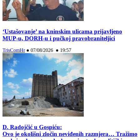
‘Ustašovanje’ na kninskim ulicama prijavljeno
MUP-u, DORH-u i pučkoj pravobraniteljici
TrisComHr
●
07/08/2026 ● 19:57
D. Radojčić u Gospiću:
Ovo je okolišni zločin neviđenih razmjera… Tražimo