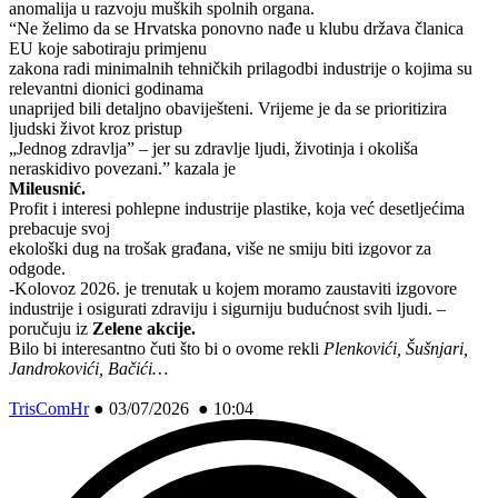
anomalija u razvoju muških spolnih organa.
“Ne želimo da se Hrvatska ponovno nađe u klubu država članica
EU koje sabotiraju primjenu
zakona radi minimalnih tehničkih prilagodbi industrije o kojima su
relevantni dionici godinama
unaprijed bili detaljno obaviješteni. Vrijeme je da se prioritizira
ljudski život kroz pristup
„Jednog zdravlja” – jer su zdravlje ljudi, životinja i okoliša
neraskidivo povezani.” kazala je
Mileusnić.
Profit i interesi pohlepne industrije plastike, koja već desetljećima
prebacuje svoj
ekološki dug na trošak građana, više ne smiju biti izgovor za
odgode.
-Kolovoz 2026. je trenutak u kojem moramo zaustaviti izgovore
industrije i osigurati
zdraviju
i
sigurniju
budućnost svih ljudi. –
poručuju iz
Zelene akcije.
Bilo bi interesantno čuti što bi o ovome rekli
Plenkovići, Šušnjari,
Jandrokovići, Bačići…
TrisComHr
●
03/07/2026 ● 10:04