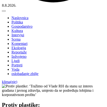
8.8.2026.
Naslovnica
Politika
Gospodarstvo
Kultura
Intervjui
Scena
Komentari
Ekologija
Reportaže
Izdvojeno
Ljudi
Portreti
Voda
oslobađanje zbilje
klima(nje)
Protiv plastike: