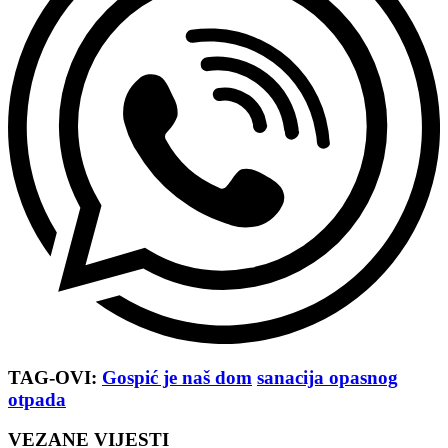
TAG-OVI:
Gospić je naš dom
sanacija opasnog
otpada
VEZANE VIJESTI