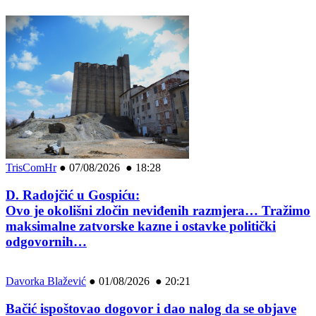
TrisComHr
●
07/08/2026 ● 18:28
D. Radojčić u Gospiću:
Ovo je okolišni zločin neviđenih razmjera… Tražimo
maksimalne zatvorske kazne i ostavke politički
odgovornih…
Davorka Blažević
●
01/08/2026 ● 20:21
Bačić ispoštovao dogovor i dao nalog da se objave