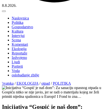
8.8.2026.
Naslovnica
Politika
Gospodarstvo
Kultura
Intervjui
Scena
Komentari
Ekologija
Reportaže
Izdvojeno
Ljudi
Portreti
Voda
oslobađanje zbilje
'rvatska
/
EKOLOGIJA
/
otpad
/
POLITIKA
Inicijativa “Gospić je naš dom”: