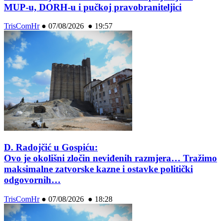
MUP-u, DORH-u i pučkoj pravobraniteljici
TrisComHr
●
07/08/2026 ● 19:57
D. Radojčić u Gospiću:
Ovo je okolišni zločin neviđenih razmjera… Tražimo
maksimalne zatvorske kazne i ostavke politički
odgovornih…
TrisComHr
●
07/08/2026 ● 18:28