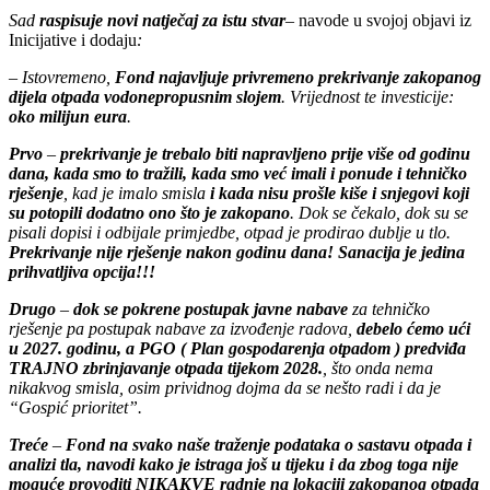
Sad
raspisuje novi natječaj za istu stvar
–
navode u svojoj objavi iz
Inicijative i dodaju
:
– Istovremeno,
Fond najavljuje privremeno prekrivanje zakopanog
dijela otpada vodonepropusnim slojem
. Vrijednost te investicije:
oko milijun eura
.
Prvo
–
prekrivanje je trebalo biti napravljeno prije više od godinu
dana, kada smo to tražili, kada smo već imali i ponude i tehničko
rješenje
, kad je imalo smisla
i kada nisu prošle kiše i snjegovi koji
su potopili dodatno ono što je zakopano
. Dok se čekalo, dok su se
pisali dopisi i odbijale primjedbe, otpad je prodirao dublje u tlo.
Prekrivanje nije rješenje nakon godinu dana! Sanacija je jedina
prihvatljiva opcija!!!
Drugo
–
dok se pokrene postupak javne nabave
za tehničko
rješenje pa postupak nabave za izvođenje radova,
debelo ćemo ući
u 2027. godinu, a PGO ( Plan gospodarenja otpadom ) predviđa
TRAJNO zbrinjavanje otpada tijekom 2028.
, što onda nema
nikakvog smisla, osim prividnog dojma da se nešto radi i da je
“Gospić prioritet”.
Treće
–
Fond na svako naše traženje podataka o sastavu otpada i
analizi tla, navodi kako je istraga još u tijeku i da zbog toga nije
moguće provoditi NIKAKVE radnje na lokaciji zakopanog otpada