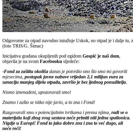
Odgovorne za otpad navodno istražuje Uskok, no otpad je i dalje tu,
(foto TRIS/G. Šimac)
Inicijativa građana okupljenih pod egidom
Gospić je naš dom
,
objavila je na svom
Facebooku
sljedeće:
-Fond za zaštitu okoliša
danas je potvrdio ono što smo mi govorili
mjesecima,
postupak javne nabave vrijedan 2,1 milijun eura za
sanaciju manjeg dijela otpada, završio je bez ijednog ponuditelja
.
Nismo iznenađeni, upozoravali smo!
Znamo i zašto se nitko nije javio, a to zna i Fond!
Razgovarali smo s potencijalnim tvrtkama i prema njima,
radi se o
materijalu koji zbog svog sastava neće primiti niti jedna spalionica.
Nigdje u Europi! Fond to jako dobro zna i zna to već dugo, ali
neće reći!