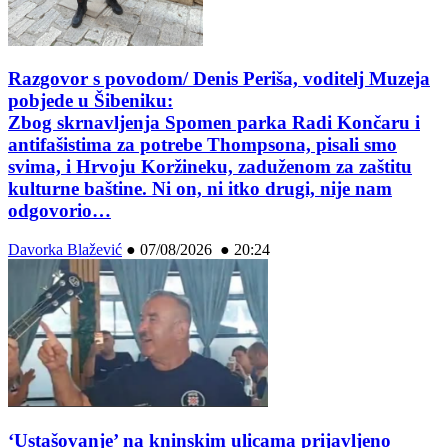
Razgovor s povodom/ Denis Periša, voditelj Muzeja
pobjede u Šibeniku:
Zbog skrnavljenja Spomen parka Radi Končaru i
antifašistima za potrebe Thompsona, pisali smo
svima, i Hrvoju Koržineku, zaduženom za zaštitu
kulturne baštine. Ni on, ni itko drugi, nije nam
odgovorio…
Davorka Blažević
●
07/08/2026 ● 20:24
‘Ustašovanje’ na kninskim ulicama prijavljeno