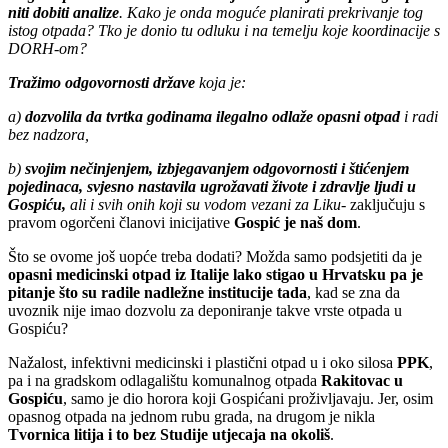
niti dobiti analize
. Kako je onda moguće planirati prekrivanje tog
istog otpada? Tko je donio tu odluku i na temelju koje koordinacije s
DORH-om?
Tražimo odgovornosti države
koja je:
a)
dozvolila da tvrtka godinama ilegalno odlaže opasni otpad
i radi
bez nadzora,
b)
svojim nečinjenjem, izbjegavanjem odgovornosti i štićenjem
pojedinaca, svjesno nastavila ugrožavati živote i zdravlje ljudi u
Gospiću,
ali i svih onih koji su vodom vezani za Liku-
zaključuju s
pravom ogorčeni članovi inicijative
Gospić je naš dom
.
Što se ovome još uopće treba dodati? Možda samo podsjetiti da je
opasni medicinski otpad iz Italije lako stigao u Hrvatsku pa je
pitanje što su radile nadležne institucije tada
, kad se zna da
uvoznik nije imao dozvolu za deponiranje takve vrste otpada u
Gospiću?
Nažalost, infektivni medicinski i plastični otpad u i oko silosa
PPK
,
pa i na gradskom odlagalištu komunalnog otpada
Rakitovac u
Gospiću
, samo je dio horora koji Gospićani proživljavaju. Jer, osim
opasnog otpada na jednom rubu grada, na drugom je nikla
Tvornica litija i to bez Studije utjecaja na okoliš
.