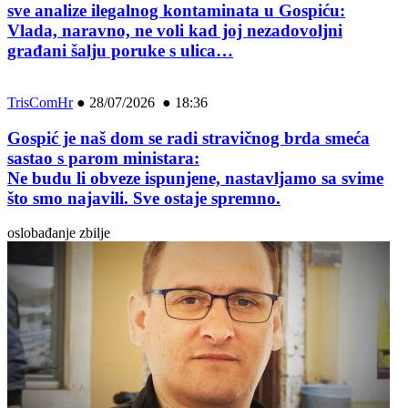
sve analize ilegalnog kontaminata u Gospiću:
Vlada, naravno, ne voli kad joj nezadovoljni
građani šalju poruke s ulica…
TrisComHr
●
28/07/2026 ● 18:36
Gospić je naš dom se radi stravičnog brda smeća
sastao s parom ministara:
Ne budu li obveze ispunjene, nastavljamo sa svime
što smo najavili. Sve ostaje spremno.
oslobađanje zbilje