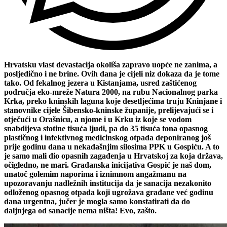
Hrvatsku vlast devastacija okoliša zapravo uopće ne zanima, a
posljedično i ne brine. Ovih dana je cijeli niz dokaza da je tome
tako. Od fekalnog jezera u Kistanjama, usred zaštićenog
područja eko-mreže Natura 2000, na rubu Nacionalnog parka
Krka, preko kninskih laguna koje desetljećima truju Kninjane i
stanovnike cijele Šibensko-kninske županije, prelijevajući se i
otječući u Orašnicu, a njome i u Krku iz koje se vodom
snabdijeva stotine tisuća ljudi, pa do 35 tisuća tona opasnog
plastičnog i infektivnog medicinskog otpada deponiranog još
prije godinu dana u nekadašnjim silosima PPK u Gospiću. A to
je samo mali dio opasnih zagađenja u Hrvatskoj za koja država,
očigledno, ne mari. Građanska inicijativa Gospić je naš dom,
unatoč golemim naporima i iznimnom angažmanu na
upozoravanju nadležnih institucija da je sanacija nezakonito
odloženog opasnog otpada koji ugrožava građane već godinu
dana urgentna, jučer je mogla samo konstatirati da do
daljnjega od sanacije nema ništa! Evo, zašto.