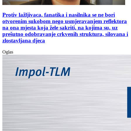
Protiv lažljivaca, fanatika i nasilnika se ne bori
otvorenim sukobom nego usmjeravanjem reflektora
na ona mjesta koja žele sakriti, na kojima su, uz
prešutno odobravanje crkvenih struktura, silovana i
zlostavljana djeca
Oglas