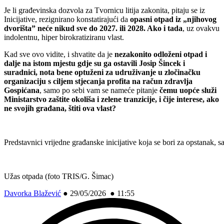
Je li građevinska dozvola za Tvornicu litija zakonita, pitaju se iz
Inicijative, rezignirano konstatirajući da
opasni otpad iz „njihovog
dvorišta” neće nikud sve do 2027. ili 2028. Ako i tada
, uz ovakvu
indolentnu, hiper birokratiziranu vlast.
Kad sve ovo vidite, i shvatite da je
nezakonito odloženi otpad i
dalje na istom mjestu gdje su ga ostavili Josip Šincek i
suradnici, nota bene optuženi za udruživanje u zločinačku
organizaciju s ciljem stjecanja profita na račun zdravlja
Gospićana
, samo po sebi vam se nameće pitanje
čemu uopće služi
Ministarstvo zaštite okoliša i zelene tranzicije, i čije interese, ako
ne svojih građana, štiti ova vlast?
Predstavnici vrijedne građanske inicijative koja se bori za opstanak,
Užas otpada (foto TRIS/G. Šimac)
Davorka Blažević
●
29/05/2026 ● 11:55