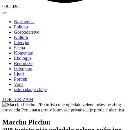
9.8.2026.
Naslovnica
Politika
Gospodarstvo
Kultura
Intervjui
Scena
Komentari
Ekologija
Reportaže
Izdvojeno
Ljudi
Portreti
Voda
oslobađanje zbilje
TORTURIZAM
Macchu Picchu:
700 turista nije ugledalo zelene ruševine