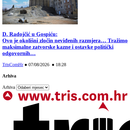
D. Radojčić u Gospiću:
Ovo je okolišni zločin neviđenih razmjera… Tražimo
maksimalne zatvorske kazne i ostavke politički
odgovornih…
TrisComHr
●
07/08/2026 ● 18:28
Arhiva
Arhiva