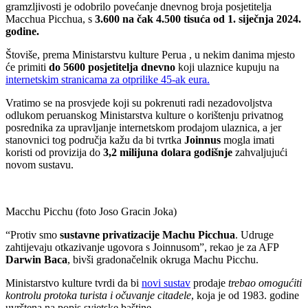
gramzljivosti je odobrilo povećanje dnevnog broja posjetitelja
Macchua Picchua, s
3.600 na čak 4.500 tisuća od 1. siječnja 2024.
godine.
Štoviše, prema Ministarstvu kulture Perua , u nekim danima mjesto
će primiti
do 5600 posjetitelja dnevno
koji ulaznice kupuju na
internetskim stranicama za otprilike 45-ak eura.
Vratimo se na prosvjede koji su pokrenuti radi nezadovoljstva
odlukom peruanskog Ministarstva kulture o korištenju privatnog
posrednika za upravljanje internetskom prodajom ulaznica, a jer
stanovnici tog područja kažu da bi tvrtka
Joinnus
mogla imati
koristi od provizija do
3,2 milijuna dolara godišnje
zahvaljujući
novom sustavu.
Macchu Picchu (foto Joso Gracin Joka)
“Protiv smo
sustavne privatizacije Machu Picchua
. Udruge
zahtijevaju otkazivanje ugovora s Joinnusom”, rekao je za AFP
Darwin Baca
, bivši gradonačelnik okruga Machu Picchu.
Ministarstvo kulture tvrdi da bi
novi sustav
prodaje
trebao omogućiti
kontrolu protoka turista i očuvanje citadele
, koja je od 1983. godine
uvrštena na popis svjetske baštine.