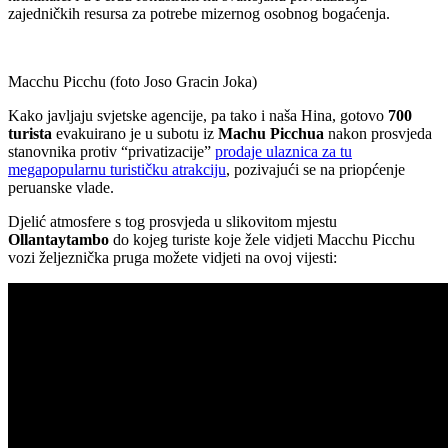
zajedničkih resursa za potrebe mizernog osobnog bogaćenja.
Macchu Picchu (foto Joso Gracin Joka)
Kako javljaju svjetske agencije, pa tako i naša Hina, gotovo
700
turista
evakuirano je u subotu iz
Machu Picchua
nakon prosvjeda
stanovnika protiv “privatizacije”
prodaje ulaznica za tu
megapopularnu turističku atrakciju
, pozivajući se na priopćenje
peruanske vlade.
Djelić atmosfere s tog prosvjeda u slikovitom mjestu
Ollantaytambo
do kojeg turiste koje žele vidjeti Macchu Picchu
vozi željeznička pruga možete vidjeti na ovoj vijesti: