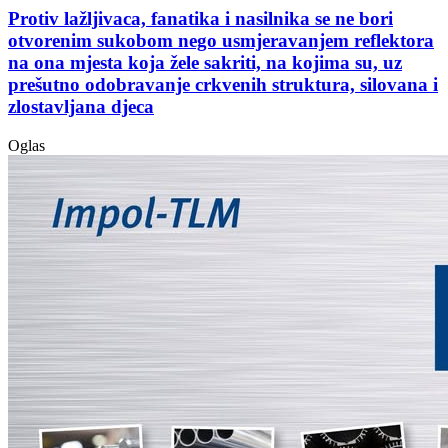
Protiv lažljivaca, fanatika i nasilnika se ne bori
otvorenim sukobom nego usmjeravanjem reflektora
na ona mjesta koja žele sakriti, na kojima su, uz
prešutno odobravanje crkvenih struktura, silovana i
zlostavljana djeca
Oglas