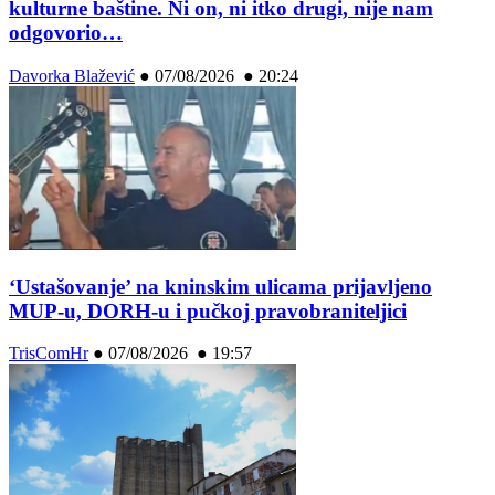
kulturne baštine. Ni on, ni itko drugi, nije nam
odgovorio…
Davorka Blažević
●
07/08/2026 ● 20:24
‘Ustašovanje’ na kninskim ulicama prijavljeno
MUP-u, DORH-u i pučkoj pravobraniteljici
TrisComHr
●
07/08/2026 ● 19:57