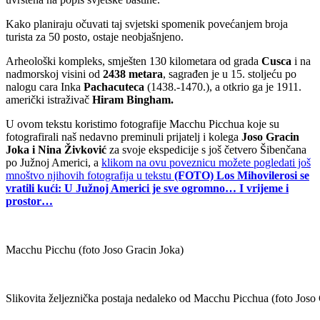
Kako planiraju očuvati taj svjetski spomenik povećanjem broja
turista za 50 posto, ostaje neobjašnjeno.
Arheološki kompleks, smješten 130 kilometara od grada
Cusca
i na
nadmorskoj visini od
2438 metara
, sagrađen je u 15. stoljeću po
nalogu cara Inka
Pachacuteca
(1438.-1470.), a otkrio ga je 1911.
američki istraživač
Hiram Bingham.
U ovom tekstu koristimo fotografije Macchu Picchua koje su
fotografirali naš nedavno preminuli prijatelj i kolega
Joso Gracin
Joka i Nina Živković
za svoje ekspedicije s još četvero Šibenčana
po Južnoj Americi, a
klikom na ovu poveznicu možete pogledati još
mnoštvo njihovih fotografija u tekstu
(FOTO) Los Mihovilerosi se
vratili kući: U Južnoj Americi je sve ogromno… I vrijeme i
prostor…
Macchu Picchu (foto Joso Gracin Joka)
Slikovita željeznička postaja nedaleko od Macchu Picchua (foto Joso