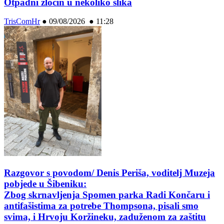
Otpadni zločin u nekoliko slika
TrisComHr
●
09/08/2026 ● 11:28
Razgovor s povodom/ Denis Periša, voditelj Muzeja
pobjede u Šibeniku:
Zbog skrnavljenja Spomen parka Radi Končaru i
antifašistima za potrebe Thompsona, pisali smo
svima, i Hrvoju Koržineku, zaduženom za zaštitu