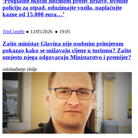
‘Proglasite ekocid zločinom protiv države, uvedite
policiju za otpad, oduzimajte vozila, naplaćujte
kazne od 15.000 eura…’
TrisComHr
●
12/05/2026 ● 19:05
Zašto ministar Glavina nije osobnim primjerom
pokazao kako se snižavaju cijene u turizmu? Zašto
umjesto njega odgovaraju Ministarstvo i premijer?
oslobađanje zbilje