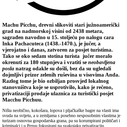
Machu Picchu, drevni slikoviti stari južnoamerički
grad na nadmorskoj visini od 2438 metara,
sagrađen navodno u 15. stoljeću po nalogu cara
Inka Pachacuteca (1438.-1470.), je jučer, a
vjerojatno i danas, zatvoren za posjet turistima.
Tako se oko sedam stotina turista jučer moralo
okrenuti za 180 stupnjeva i vratiti se
neobavljena
posla
natrag odakle su došli, bez da su ugledali
dojmljivi prizor zelenih ruševina u visovima Anda.
Razlog tome je bio ozbiljan prosvjed lokalnog
stanovništva koje se usprotivilo, kako je rečeno,
privatizaciji prodaje ulaznica za turistički posjet
Macchu Picchuu.
Ništa neobično, kokošara, lopova i pljačkaške bagre na vlasti ima
svuda na svijetu, a u zemljama s posebno nesposobnim vlastima je
turizam osnovna gospodarska grana, pa su korumpirani političari i
kriminalci i u Peruu fokusirani na svakojaku privatizaciju