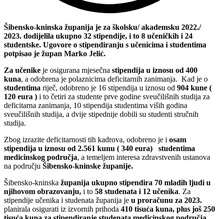
Šibensko-kninska županija je za školsku/ akademsku 2022./
2023. dodijelila ukupno 32 stipendije, i to 8 učeničkih i 24
studentske. Ugovore o stipendiranju s učenicima i studentima
potpisao je župan Marko Jelić.
Za učenike
je osigurana mjesečna
stipendija u iznosu od 400
kuna
, a odobrena je polaznicima deficitarnih zanimanja. Kad je o
studentima
riječ, odobreno je 16 stipendija u iznosu od
904 kune (
120 eura )
i to četiri za studente prve godine sveučilišnih studija za
deficitarna zanimanja, 10 stipendija studentima viših godina
sveučilišnih studija, a dvije stipednije dobili su studenti stručnih
studija.
Zbog izrazite deficitarnosti tih kadrova, odobreno je i
osam
stipendija u iznosu od 2.561 kunu ( 340 eura) studentima
medicinskog područja
, a temeljem interesa zdravstvenih ustanova
na području
Šibensko-kninske županije.
Šibensko-kninska
županija ukupno stipendira 70 mladih ljudi u
njihovom obrazovanju,
i to
58 studenata i 12 učenika
. Za
stipendije učenika i studenata županija je
u proračunu za 2023.
planirala osigurati iz izvornih prihoda
410 tisuća kuna, plus još 250
tisuća kuna za stipendiranje studenata medicinskog područja
.