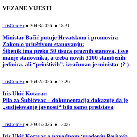
VEZANE VIJESTI
TrisComHr
●
30/03/2026 ● 18:31
Ministar Bačić putuje Hrvatskom i promovira
Zakon o priuštivom stanovanju:
Šibenik ima preko 50 tisuća praznih stanova, i sve
manje stanovnika, a treba novih 3100 stambenih
jedinica, ali “priuštivih”, izračunao je ministar (? )
TrisComHr
●
16/02/2026 ● 17:26
Iris Ukić Kotarac:
Pila za Šubićevac – dokumentacija dokazuje da je
„sudjelovanje javnosti“ bilo samo predstava
TrisComHr
●
30/01/2026 ● 13:06
Iris Ukić Kotarac o navodnom ‘uređenju Perivoja