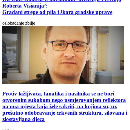
Roberta Visianija’:
Građani strepe od pila i škara gradske uprave
oslobađanje zbilje
Protiv lažljivaca, fanatika i nasilnika se ne bori
otvorenim sukobom nego usmjeravanjem reflektora
na ona mjesta koja žele sakriti, na kojima su, uz
prešutno odobravanje crkvenih struktura, silovana i
zlostavljana djeca