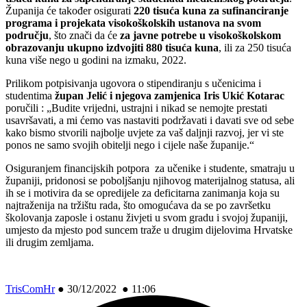
Županija će također osigurati
220 tisuća kuna za sufinanciranje
programa i projekata visokoškolskih ustanova na svom
području
, što znači da će
za javne potrebe u visokoškolskom
obrazovanju ukupno izdvojiti 880 tisuća kuna
, ili za 250 tisuća
kuna više nego u godini na izmaku, 2022.
Prilikom potpisivanja ugovora o stipendiranju s učenicima i
studentima
župan Jelić i njegova zamjenica Iris Ukić Kotarac
poručili : „Budite vrijedni, ustrajni i nikad se nemojte prestati
usavršavati, a mi ćemo vas nastaviti podržavati i davati sve od sebe
kako bismo stvorili najbolje uvjete za vaš daljnji razvoj, jer vi ste
ponos ne samo svojih obitelji nego i cijele naše županije.“
Osiguranjem financijskih potpora za učenike i studente, smatraju u
županiji, pridonosi se poboljšanju njihovog materijalnog statusa, ali
ih se i motivira da se opredijele za deficitarna zanimanja koja su
najtraženija na tržištu rada, što omogućava da se po završetku
školovanja zaposle i ostanu živjeti u svom gradu i svojoj županiji,
umjesto da mjesto pod suncem traže u drugim dijelovima Hrvatske
ili drugim zemljama.
TrisComHr
●
30/12/2022 ● 11:06