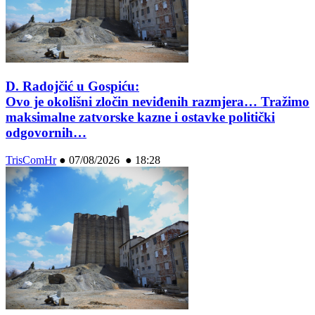
D. Radojčić u Gospiću:
Ovo je okolišni zločin neviđenih razmjera… Tražimo
maksimalne zatvorske kazne i ostavke politički
odgovornih…
TrisComHr
●
07/08/2026 ● 18:28