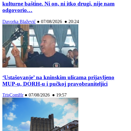
kulturne baštine. Ni on, ni itko drugi, nije nam
odgovorio…
Davorka Blažević
●
07/08/2026 ● 20:24
‘Ustašovanje’ na kninskim ulicama prijavljeno
MUP-u, DORH-u i pučkoj pravobraniteljici
TrisComHr
●
07/08/2026 ● 19:57