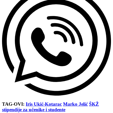
TAG-OVI:
Iris Ukić-Kotarac
Marko Jelić
ŠKŽ
stipendije za učenike i studente