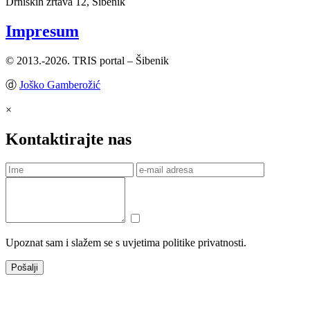
Drniških žrtava 12, Šibenik
Impresum
© 2013.-2026. TRIS portal – Šibenik
ⓓ
Joško Gamberožić
×
Kontaktirajte nas
Upoznat sam i slažem se s uvjetima politike privatnosti.
Pošalji