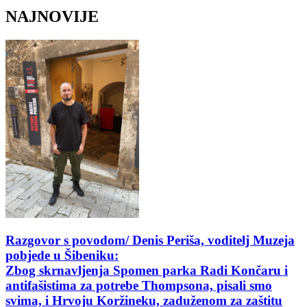
NAJNOVIJE
Razgovor s povodom/ Denis Periša, voditelj Muzeja
pobjede u Šibeniku:
Zbog skrnavljenja Spomen parka Radi Končaru i
antifašistima za potrebe Thompsona, pisali smo
svima, i Hrvoju Koržineku, zaduženom za zaštitu