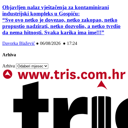
Objavljen nalaz vještačenja za kontaminirani
industrijski kompleks u Gospiću:
“Sve ovo netko je dovezao, netko zakopao, netko
propustio nadzirati, netko dozvolio, a netko tvrdio
da nema hitnosti. Svaka karika ima ime!!!”
Davorka Blažević
●
06/08/2026 ● 17:24
Arhiva
Arhiva