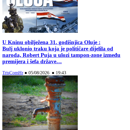
U Kninu obilježena 31. godišnjica Oluje :
Bulj uklonio traku koja je političare dijelila od
naroda, Robert Puja u ulozi tampon-zone između
premijera i šefa države…
TrisComHr
●
05/08/2026 ● 19:43