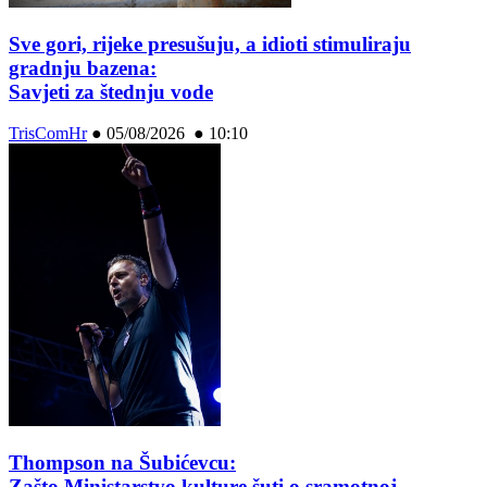
Sve gori, rijeke presušuju, a idioti stimuliraju
gradnju bazena:
Savjeti za štednju vode
TrisComHr
●
05/08/2026 ● 10:10
Thompson na Šubićevcu:
Zašto Ministarstvo kulture šuti o sramotnoj,