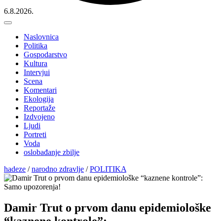
6.8.2026.
Naslovnica
Politika
Gospodarstvo
Kultura
Intervjui
Scena
Komentari
Ekologija
Reportaže
Izdvojeno
Ljudi
Portreti
Voda
oslobađanje zbilje
hadeze
/
narodno zdravlje
/
POLITIKA
Damir Trut o prvom danu epidemiološke
“kaznene kontrole”: