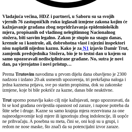
Vladajuća većina, HDZ i partneri, u Saboru su sa svojih
vjernih 76 zastupničkih ruku izglasali izmjene zakona kojim će
kažnjavanje građana zbog nepridržavanja epidemioloških
mjera, propisanih od vladinog nelegitimnog Nacionalnog
stožera, biti sasvim legalno. Zakon je stupio na snagu danas,
krenule su i kontrole, ali, dobrohotna vlast i njezini inspektori
nisu naplatili nijednu kaznu. Kako je za
N1
izjavio Damir Trut,
zamjenik predsjednika Stožera, bio je to testni dan u kojem su
samo upozoravali nedisciplinirane građane. No, sutra je novi
dan, pa vjerojatno i novi pristup…
Prema
Trutovim
navodima u prvom dijelu dana obavljeno je 2300
nadzora i izdano 20-ak usmenih upozorenja, tri prekršajna naloga i
jedna kaznena prijava, sve po starim propisima, dok su zakonske
izmjene, koje bi bile pokriće za kazne, danas bile neaktivne.
Trut
uporno ponavlja kako cilj nije kažnjavati, nego upozoravati, da
bi se kod građana osvijestila opasnost od zaraze, i napose potreba da
štite sebe i druge. Kazne su samo krajnja mjera rezervirana za one
najneodgovornije koji mjere ili ignoriraju zbog indolencije, ili uopće
ne prihvaćaju. A posebna su meta, čini se, oni koji su u grupi, i
redom ne nose maske, što znači da su potencijalni izvor zaraze.