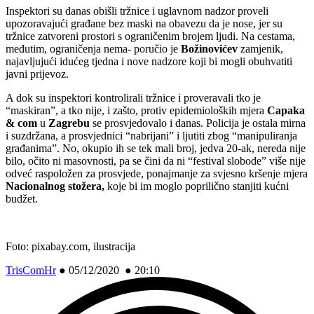
Inspektori su danas obišli tržnice i uglavnom nadzor proveli
upozoravajući građane bez maski na obavezu da je nose, jer su
tržnice zatvoreni prostori s ograničenim brojem ljudi. Na cestama,
međutim, ograničenja nema- poručio je
Božinovićev
zamjenik,
najavljujući idućeg tjedna i nove nadzore koji bi mogli obuhvatiti
javni prijevoz.
A dok su inspektori kontrolirali tržnice i proveravali tko je
“maskiran”, a tko nije, i zašto, protiv epidemioloških mjera
Capaka
& com
u
Zagrebu
se prosvjedovalo i danas. Policija je ostala mirna
i suzdržana, a prosvjednici “nabrijani” i ljutiti zbog “manipuliranja
građanima”. No, okupio ih se tek mali broj, jedva 20-ak, nereda nije
bilo, očito ni masovnosti, pa se čini da ni “festival slobode” više nije
odveć raspoložen za prosvjede, ponajmanje za svjesno kršenje mjera
Nacionalnog stožera,
koje bi im moglo poprilično stanjiti kućni
budžet.
Foto: pixabay.com, ilustracija
TrisComHr
●
05/12/2020 ● 20:10