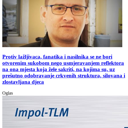
Protiv lažljivaca, fanatika i nasilnika se ne bori
otvorenim sukobom nego usmjeravanjem reflektora
na ona mjesta koja žele sakriti, na kojima su, uz
prešutno odobravanje crkvenih struktura, silovana i
zlostavljana djeca
Oglas