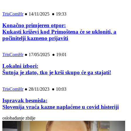
TrisComHr
●
14/11/2025 ● 19:33
Konačno primjeren otpor:
Kukasti križevi kod Primoštena će se ukloniti, a
počinitelji kazneno prijaviti
TrisComHr
●
17/05/2025 ● 19:01
Lokalni izbori:
Šutnja je zlato, tko je krši skupo će ga stajati!
TrisComHr
●
28/11/2023 ● 10:03
Ispravak besmisla:
Slovenija vraća kazne naplaćene u covid histeriji
oslobađanje zbilje