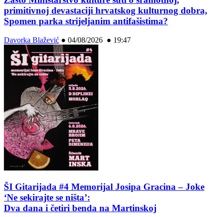
primitivnoj devastaciji hrvatskog kulturnog dobra,
Spomen parka strijeljanim antifašistima?
Davorka Blažević
●
04/08/2026 ● 19:47
ŠI Gitarijada #4 Memorijal Josipa Gracina – Joke
‘Ne sekirajte se ništa’:
Dva dana i četiri benda na Martinskoj