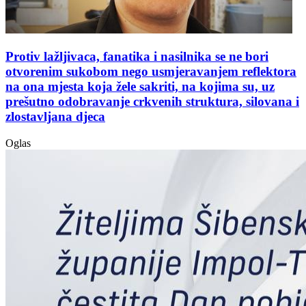
Protiv lažljivaca, fanatika i nasilnika se ne bori
otvorenim sukobom nego usmjeravanjem reflektora
na ona mjesta koja žele sakriti, na kojima su, uz
prešutno odobravanje crkvenih struktura, silovana i
zlostavljana djeca
Oglas