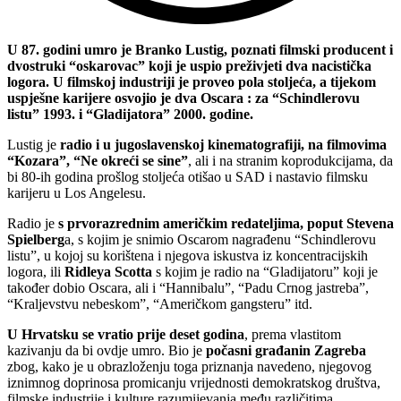
U 87. godini umro je Branko Lustig, poznati filmski producent i
dvostruki “oskarovac” koji je uspio preživjeti dva nacistička
logora. U filmskoj industriji je proveo pola stoljeća, a tijekom
uspješne karijere osvojio je dva Oscara : za “Schindlerovu
listu” 1993. i “Gladijatora” 2000. godine.
Lustig je
radio i u jugoslavenskoj kinematografiji, na filmovima
“Kozara”, “Ne okreći se sine”
, ali i na stranim koprodukcijama, da
bi 80-ih godina prošlog stoljeća otišao u SAD i nastavio filmsku
karijeru u Los Angelesu.
Radio je
s prvorazrednim američkim redateljima, poput Stevena
Spielberg
a, s kojim je snimio Oscarom nagrađenu “Schindlerovu
listu”, u kojoj su korištena i njegova iskustva iz koncentracijskih
logora, ili
Ridleya Scotta
s kojim je radio na “Gladijatoru” koji je
također dobio Oscara, ali i “Hannibalu”, “Padu Crnog jastreba”,
“Kraljevstvu nebeskom”, “Američkom gangsteru” itd.
U Hrvatsku se vratio prije deset godina
, prema vlastitom
kazivanju da bi ovdje umro. Bio je
počasni građanin Zagreba
zbog, kako je u obrazloženju toga priznanja navedeno, njegovog
iznimnog doprinosa promicanju vrijednosti demokratskog društva,
filmske industrije i kulture razumijevanja među različitima.