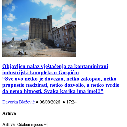
Objavljen nalaz vještačenja za kontaminirani
industrijski kompleks u Gospiću:
“Sve ovo netko je dovezao, netko zakopao, netko
propustio nadzirati, netko dozvolio, a netko tvrdio
da nema hitnosti. Svaka karika ima ime!!!”
Davorka Blažević
●
06/08/2026 ● 17:24
Arhiva
Arhiva