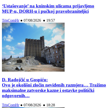
‘Ustašovanje’ na kninskim ulicama prijavljeno
MUP-u, DORH-u i pučkoj pravobraniteljici
TrisComHr
●
07/08/2026 ● 19:57
D. Radojčić u Gospiću:
Ovo je okolišni zločin neviđenih razmjera… Tražimo
maksimalne zatvorske kazne i ostavke politički
odgovornih…
TrisComHr
●
07/08/2026 ● 18:28