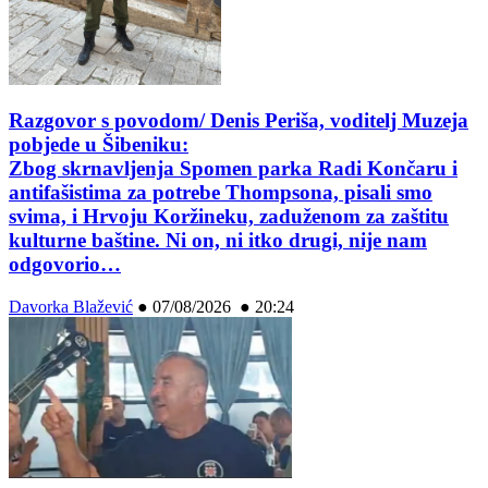
Razgovor s povodom/ Denis Periša, voditelj Muzeja
pobjede u Šibeniku:
Zbog skrnavljenja Spomen parka Radi Končaru i
antifašistima za potrebe Thompsona, pisali smo
svima, i Hrvoju Koržineku, zaduženom za zaštitu
kulturne baštine. Ni on, ni itko drugi, nije nam
odgovorio…
Davorka Blažević
●
07/08/2026 ● 20:24