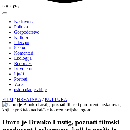
9.8.2026.
Naslovnica
Politika
Gospodarstvo
Kultura
Intervjui
Scena
Komentari
Ekologija
Reportaže
Izdvojeno
Ljudi
Portreti
Voda
oslobađanje zbilje
FILM
/
HRVATSKA
/
KULTURA
Umro je Branko Lustig, poznati filmski
producent i oskarovac, koji je preživio