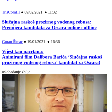
TrisComHr
●
09/02/2021 ● 11:32
Slučajna raskoš prozirnog vodenog rebusa:
Premijera kandidata za Oscara online i offline
Goran Šimac
●
19/01/2021 ● 16:36
Vijest kao nacrtana:
Animirani film Dalibora Barića ‘Slučajna raskoš
prozirnog vodenog rebusa’ kandidat za Oscara!
oslobađanje zbilje