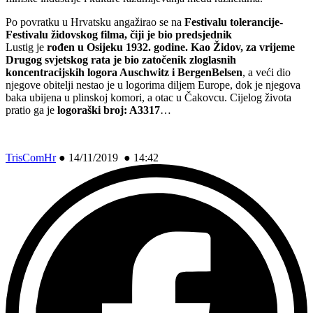
Po povratku u Hrvatsku angažirao se na
Festivalu tolerancije-
Festivalu židovskog filma, čiji je bio predsjednik
Lustig je
rođen u Osijeku 1932. godine. Kao Židov, za vrijeme
Drugog svjetskog rata je bio zatočenik zloglasnih
koncentracijskih logora Auschwitz i BergenBelsen
, a veći dio
njegove obitelji nestao je u logorima diljem Europe, dok je njegova
baka ubijena u plinskoj komori, a otac u Čakovcu. Cijelog života
pratio ga je
logoraški broj: A3317
…
TrisComHr
●
14/11/2019 ● 14:42