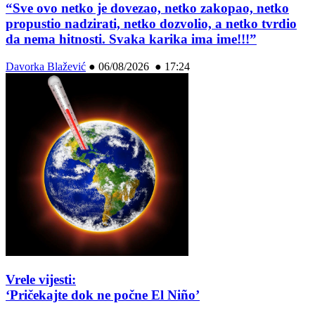
“Sve ovo netko je dovezao, netko zakopao, netko
propustio nadzirati, netko dozvolio, a netko tvrdio
da nema hitnosti. Svaka karika ima ime!!!”
Davorka Blažević
●
06/08/2026 ● 17:24
Vrele vijesti:
‘Pričekajte dok ne počne El Niño’