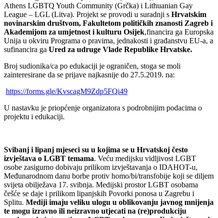
Athens LGBTQ Youth Community (Grčka) i Lithuanian Gay
League – LGL (Litva). Projekt se provodi u suradnji s
Hrvatskim
novinarskim društvom, Fakultetom političkih znanosti Zagreb i
Akademijom za umjetnost i kulturu Osijek
,financira ga Europska
Unija u okviru Programa o pravima, jednakosti i građanstvu EU-a, a
sufinancira ga
Ured za udruge Vlade Republike Hrvatske.
Broj sudionika/ca po edukaciji je ograničen, stoga se moli
zainteresirane da se prijave najkasnije do 27.5.2019. na:
https://forms.gle/
KvscagM9Zdp5FQi49
U nastavku je priopćenje organizatora s podrobnijim podacima o
projektu i edukaciji.
Svibanj i lipanj mjeseci su u kojima se u Hrvatskoj često
izvještava o LGBT temama
. Veću medijsku vidljivost LGBT
osobe zasigurno dobivaju prilikom izvještavanja o IDAHOT-u,
Međunarodnom danu borbe protiv homo/bi/transfobije koji se diljem
svijeta obilježava 17. svibnja. Medijski prostor LGBT osobama
češće se daje i prilikom lipanjskih Povorki ponosa u Zagrebu i
Splitu.
Mediji imaju veliku ulogu u oblikovanju javnog mnijenja
te mogu izravno ili neizravno utjecati na (re)produkciju