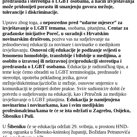
predrasuda i stereotipa o LGBT osobama, a način izvještavanja
može pridonijeti porastu ili smanjenju govora mržnje,
tolerancije i diskriminacije.
Upravo zbog toga, a
neposredno pred “udarne mjesece” za
izvještavanje o LGBT temama
, osobama, pitanjima,
Centar za
građanske inicijative Poreč, u suradnji s Hrvatskim
novinarskim društvom,
poziva vas na sudjelovanje na
jednodnevnoj edukaciji za novinare i novinarke o medijskom
izvještavanju.
Osnovni cilj edukacije je podizanje svijesti o
fenomenu homofobije, transfobije i bifobije u medijima, a
osobito o izravnoj ili neizravnoj (re)produkciji stereotipa i
predrasuda o LGBT osobama.
Edukacija je radioničkog tipa, a
teme koje ćemo obraditi su LGBT terminologija, predrasude i
stereotipi, upotreba prikladnog jezika, govor
mržnje/diskriminacija/zločin iz mržnje, osnovne smjernice u
komunikaciji te primjeri dobre prakse. Svi/e sudionici/e dobit će
potvrdu o sudjelovanju na edukaciji, kao i Priručnik za medijsko
izvještavanje o LGBT pitanjima.
Edukacija je namijenjena
novinarima i novinarkama, kao i svim medijskim
profesionalcima/kama te će se ista održati u Zagrebu, Osijeku,
Šibeniku i Puli.
U
Šibeniku
će se edukacija održati 29. svibnja, u prostoru HND-
ovog ogranka u Šibensko-kninskoj županiji, Božidara Petranovića