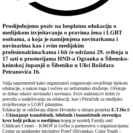
Proslijeđujemo poziv na besplatnu edukaciju o
medijskom izvještavanju o pravima žena i LGBT
osobama, a koja je namijenjena novinarkama i
novinarima kao i svim medijskim
profesionalcima/kama i bit će održana 29. svibnja u
17 sati u prostorijama HND-a Ogranka u Šibensko-
kninskoj županjii u Šibeniku u Ulici Božidara
Petranovića 16.
Valja napomenuti kako organizatori osiguravaju osvježenje tijekom
edukacije, a nakon toga i večeru uz neformalno druženje. Očekuje
se dobar odaziv novinarki i novinara. Svi/e sudionici/e dobit će
potvrdu o sudjelovanju na edukaciji, kao i Priručnik za medijsko
izvještavanje o LGBT pitanjima.
Edukacije se održavaju diljem Hrvatske u sklopu projekta
E.T.Ho.S
– Uklanjanje transfobnih, bifobnih i homofobnih stereotipa
kroz bolji prikaz u medijima
kojeg je nositelj Family and
Childcare Center – KMOP iz Grčke u partnerstvu s organizacijama:
Centar za građanske inicijative Poreč (Hrvatska), Color Youth –