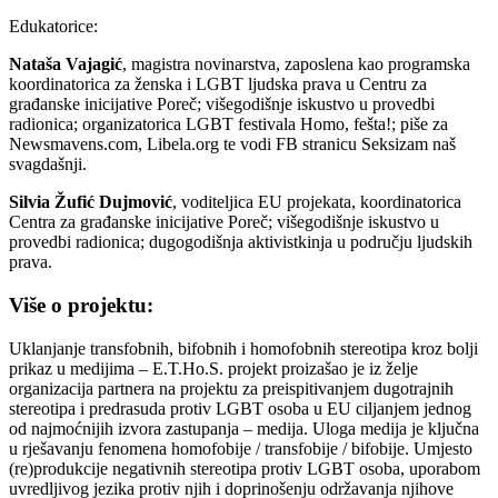
Edukatorice:
Nataša Vajagić
, magistra novinarstva, zaposlena kao programska
koordinatorica za ženska i LGBT ljudska prava u Centru za
građanske inicijative Poreč; višegodišnje iskustvo u provedbi
radionica; organizatorica LGBT festivala Homo, fešta!; piše za
Newsmavens.com, Libela.org te vodi FB stranicu Seksizam naš
svagdašnji.
Silvia Žufić Dujmović
, voditeljica EU projekata, koordinatorica
Centra za građanske inicijative Poreč; višegodišnje iskustvo u
provedbi radionica; dugogodišnja aktivistkinja u području ljudskih
prava.
Više o projektu:
Uklanjanje transfobnih, bifobnih i homofobnih stereotipa kroz bolji
prikaz u medijima – E.T.Ho.S. projekt proizašao je iz želje
organizacija partnera na projektu za preispitivanjem dugotrajnih
stereotipa i predrasuda protiv LGBT osoba u EU ciljanjem jednog
od najmoćnijih izvora zastupanja – medija. Uloga medija je ključna
u rješavanju fenomena homofobije / transfobije / bifobije. Umjesto
(re)produkcije negativnih stereotipa protiv LGBT osoba, uporabom
uvredljivog jezika protiv njih i doprinošenju održavanja njihove