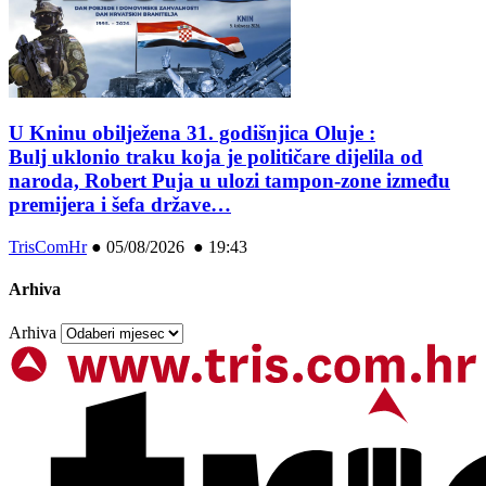
U Kninu obilježena 31. godišnjica Oluje :
Bulj uklonio traku koja je političare dijelila od
naroda, Robert Puja u ulozi tampon-zone između
premijera i šefa države…
TrisComHr
●
05/08/2026 ● 19:43
Arhiva
Arhiva