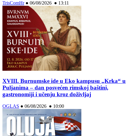
TrisComHr
●
06/08/2026 ● 13:11
XVIII. Burnumske ide u Eko kampusu „Krka“ u
Puljanima – dan posvećen rimskoj baštini,
gastronomiji i učenju kroz doživljaj
OGLAS
●
06/08/2026 ● 10:00