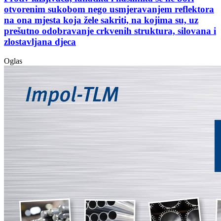
otvorenim sukobom nego usmjeravanjem reflektora
na ona mjesta koja žele sakriti, na kojima su, uz
prešutno odobravanje crkvenih struktura, silovana i
zlostavljana djeca
Oglas