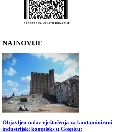
NAJNOVIJE
Objavljen nalaz vještačenja za kontaminirani
industrijski kompleks u Gospiću: