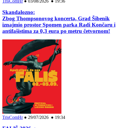
TrisComHr
●
03/08/2026 ● 19:36
Skandalozno:
Zbog Thompsonovog koncerta, Grad Šibenik
iznajmio prostor Spomen parka Radi Končaru i
antifašistima za 0,3 eura po metru četvornom!
TrisComHr
●
29/07/2026 ● 19:34