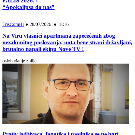
FALIŠ 2026. :
“Apokalipsa do nas”
TrisComHr
●
28/07/2026 ● 18:16
Na Viru vlasnici apartmana zapečećenih zbog
nezakonitog poslovanja, nota bene strani državljani,
brutalno napali ekipu Nove TV !
oslobađanje zbilje
Protiv lažljivaca, fanatika i nasilnika se ne bori