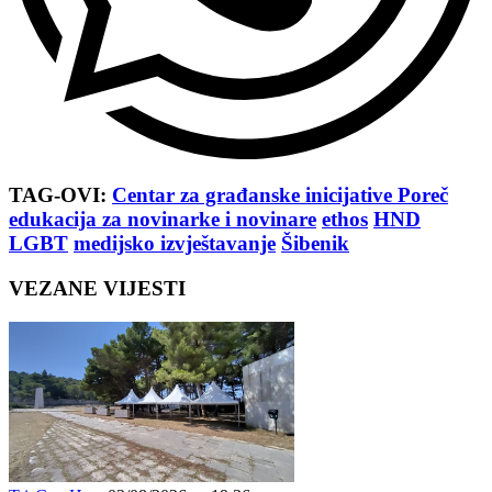
TAG-OVI:
Centar za građanske inicijative Poreč
edukacija za novinarke i novinare
ethos
HND
LGBT
medijsko izvještavanje
Šibenik
VEZANE VIJESTI