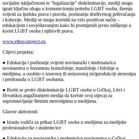
socijalne isključenosti te “legalizacije” diskriminacije, mediji mogu
igrati ključnu ulogu u komuniciranju potreba LGBT osoba, širenju
svijesti za ljudska prava i pravdu, postizanju društvenog prihvaćanja
i kohezije. Mediji se mogu koristiti na vrlo pozitivan način –
edukacijom i osvještavanjem kako bi promijenili javno mišljenje u
korist LGBT osoba i njihovih prava.
www.ethos-project.eu
Ciljevi projekta:
● Edukacija i podizanje svijesti novinara/ki i studenata/ica
novinarstva o fenomenu homofobije, transfobije i bifobije u
medijima, a osobito o izravnoj ili neizravnoj (re)produkciji stereotipa
i predrasuda o LGBT osobama.
● Boriti se protiv diskriminacije LGBT osoba u Grčkoj, Litvi i
Hrvatskoj angažiranjem medija da koriste svoj utjecaj za
suprotstavljanje štetnim stereotipima u medijima.
Glavne aktivnosti:
● Izrada vodiča za prikaz LGBT osoba u medijima za medijske
profesionalce/ke i studente/ice
● Edukacija za novinare/ke i studente/ice novinarstva u Grčkoj,