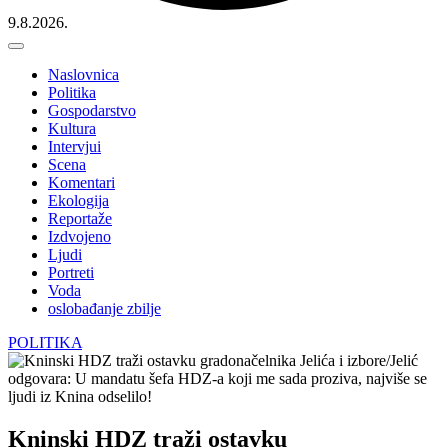
9.8.2026.
Naslovnica
Politika
Gospodarstvo
Kultura
Intervjui
Scena
Komentari
Ekologija
Reportaže
Izdvojeno
Ljudi
Portreti
Voda
oslobađanje zbilje
POLITIKA
Kninski HDZ traži ostavku