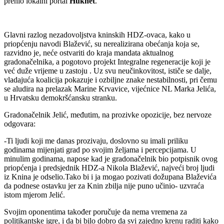
prenio lokalni portal
Huknet
.
Glavni razlog nezadovoljstva kninskih HDZ-ovaca, kako u
priopćenju navodi Blažević, su nerealizirana obećanja koja se,
razvidno je, neće ostvariti do kraja mandata aktualnog
gradonačelnika, a pogotovo projekt Integralne regeneracije koji je
već duže vrijeme u zastoju . Uz svu neučinkovitost, ističe se dalje,
vladajuća koalicija pokazuje i ozbiljne znake nestabilnosti, pri čemu
se aludira na prelazak Marine Krvavice, vijećnice NL Marka Jelića,
u Hrvatsku demokršćansku stranku.
Gradonačelnik Jelić, međutim, na prozivke opozicije, bez nervoze
odgovara:
-Ti ljudi koji me danas prozivaju, doslovno su imali priliku
godinama mijenjati grad po svojim željama i percepcijama. U
minulim godinama, napose kad je gradonačelnik bio potpisnik ovog
priopćenja i predsjednik HDZ-a Nikola Blažević, najveći broj ljudi
iz Knina je odselio.Tako bi i ja mogao pozivati dožupana Blaževića
da podnese ostavku jer za Knin zbilja nije puno učinio- uzvraća
istom mjerom Jelić.
Svojim oponentima također poručuje da nema vremena za
politikantske igre, i da bi bilo dobro da svi zajedno krenu raditi kako