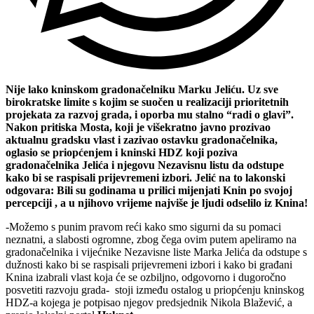
Nije lako kninskom gradonačelniku Marku Jeliću. Uz sve
birokratske limite s kojim se suočen u realizaciji prioritetnih
projekata za razvoj grada, i oporba mu stalno “radi o glavi”.
Nakon pritiska Mosta, koji je višekratno javno prozivao
aktualnu gradsku vlast i zazivao ostavku gradonačelnika,
oglasio se priopćenjem i kninski HDZ koji poziva
gradonačelnika Jelića i njegovu Nezavisnu listu da odstupe
kako bi se raspisali prijevremeni izbori. Jelić na to lakonski
odgovara: Bili su godinama u prilici mijenjati Knin po svojoj
percepciji , a u njihovo vrijeme najviše je ljudi odselilo iz Knina!
-Možemo s punim pravom reći kako smo sigurni da su pomaci
neznatni, a slabosti ogromne, zbog čega ovim putem apeliramo na
gradonačelnika i vijećnike Nezavisne liste Marka Jelića da odstupe s
dužnosti kako bi se raspisali prijevremeni izbori i kako bi građani
Knina izabrali vlast koja će se ozbiljno, odgovorno i dugoročno
posvetiti razvoju grada- stoji između ostalog u priopćenju kninskog
HDZ-a kojega je potpisao njegov predsjednik Nikola Blažević, a