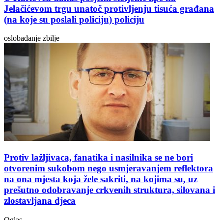
Jelačićevom trgu unatoč protivljenju tisuća građana
(na koje su poslali policiju) policiju
oslobađanje zbilje
Protiv lažljivaca, fanatika i nasilnika se ne bori
otvorenim sukobom nego usmjeravanjem reflektora
na ona mjesta koja žele sakriti, na kojima su, uz
prešutno odobravanje crkvenih struktura, silovana i
zlostavljana djeca
Oglas