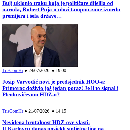
Bulj uklonio traku koja je političare dijelila od
naroda, Robert Puja u ulozi tampon-zone između
premijera i šefa države…
TrisComHr
●
29/07/2026 ● 19:00
Josip Varvodić novi je predsjednik HOO-a:
Primorac doživio još jedan poraz! Je li to signal i
Plenkovićevom HDZ-u?
TrisComHr
●
21/07/2026 ● 14:15
Neviđena brutalnost HDZ-ove vlasti:
U Karlovcu danas posjekli stoljetne lipe na