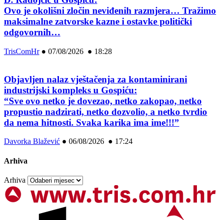
Ovo je okolišni zločin neviđenih razmjera… Tražimo
maksimalne zatvorske kazne i ostavke politički
odgovornih…
TrisComHr
●
07/08/2026 ● 18:28
Objavljen nalaz vještačenja za kontaminirani
industrijski kompleks u Gospiću:
“Sve ovo netko je dovezao, netko zakopao, netko
propustio nadzirati, netko dozvolio, a netko tvrdio
da nema hitnosti. Svaka karika ima ime!!!”
Davorka Blažević
●
06/08/2026 ● 17:24
Arhiva
Arhiva