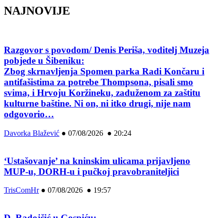
NAJNOVIJE
Razgovor s povodom/ Denis Periša, voditelj Muzeja
pobjede u Šibeniku:
Zbog skrnavljenja Spomen parka Radi Končaru i
antifašistima za potrebe Thompsona, pisali smo
svima, i Hrvoju Koržineku, zaduženom za zaštitu
kulturne baštine. Ni on, ni itko drugi, nije nam
odgovorio…
Davorka Blažević
●
07/08/2026 ● 20:24
‘Ustašovanje’ na kninskim ulicama prijavljeno
MUP-u, DORH-u i pučkoj pravobraniteljici
TrisComHr
●
07/08/2026 ● 19:57
D. Radojčić u Gospiću: