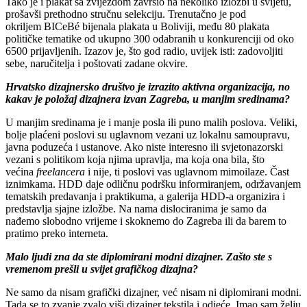
Tako je i plakat sa zvijezdom završio na nekoliko izložbi u svijetu,
prošavši prethodno stručnu selekciju. Trenutačno je pod
okriljem
BIC
eBé bijenala plakata u Boliviji, među 80 plakata
političke tematike od ukupno 300 odabranih u konkurenciji od oko
6500 prijavljenih. Izazov je, što god radio, uvijek isti: zadovoljiti
sebe, naručitelja i poštovati zadane okvire.
Hrvatsko dizajnersko društvo je izrazito aktivna organizacija, no
kakav je položaj dizajnera izvan Zagreba, u manjim sredinama?
U manjim sredinama je i manje posla ili puno malih poslova. Veliki,
bolje plaćeni poslovi su uglavnom vezani uz lokalnu samoupravu,
javna poduzeća i ustanove. Ako niste interesno ili svjetonazorski
vezani s politikom koja njima upravlja, ma koja ona bila, što
većina
freel
a
ncera
i nije, ti poslovi vas uglavnom mimoilaze. Čast
iznimkama.
HDD
daje odličnu podršku informiranjem, održavanjem
tematskih predavanja i praktikuma, a galerija
HDD
-a organizira i
predstavlja sjajne izložbe. Na nama dislociranima je samo da
nađemo slobodno vrijeme i skoknemo do Zagreba ili da barem to
pratimo preko interneta.
Malo ljudi zna da ste diplomirani modni dizajner. Zašto ste s
vremenom prešli u svijet grafičkog dizajna?
Ne samo da nisam grafički dizajner, već nisam ni diplomirani modni.
Tada se to zvanje zvalo viši dizajner tekstila i odjeće. Imao sam želju