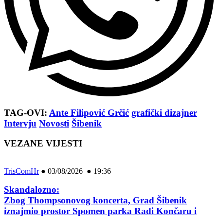
TAG-OVI:
Ante Filipović Grčić
grafički dizajner
Intervju
Novosti
Šibenik
VEZANE VIJESTI
TrisComHr
●
03/08/2026 ● 19:36
Skandalozno:
Zbog Thompsonovog koncerta, Grad Šibenik
iznajmio prostor Spomen parka Radi Končaru i