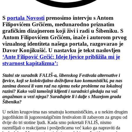
S
portala Novosti
prenosimo intervju s Antom
Filipovićem Grčićem, međunarodno priznatim
grafičkim dizajnerom koji živi i radi u Šibeniku. S
Antom Filipovićem Grčićem, inače i autorom prvog
vizualnog identiteta našega portala, razgovarao je
Davor Konjikušić. U nastavku je tekst naslovljen
‘
Ante Filipović Grčić
: Ideje ljevice približila mi je
stvarnost kapitalizma’:
Stalni ste suradnik
FALIŠ
-a, šibenskog Festivala alternative i
ljevice, koji se kolokvijalno doživljava kao komunistički, pa nas
zanima donosi li vam rad na njemu neke probleme na lokalnoj
razini? Kako vaši tamošnji klijenti i suradnici gledaju na vaš
angažman u vezi njega? Surađujete li i dalje s Muzejom grada
Šibenika?
U nekim krugovima nas smatraju komunističkim, a u nekim drugim
jugofilskim ili jugonostalgičnim festivalom ili zabavom za grupu od
dvije do tri stotine ljudi. Kada smo pokretali
FALIŠ
, nismo
razmišljali o reakcijama i posljedicama već kako ga napraviti da