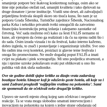
smanjenje potpore bez ikakvog konkretnog razloga, osim ako se
time nije pokušao otežati rad, umanjiti kvaliteta i tako djelovati na
druge donatore i javne institucije. Vratili smo deset, ali zahvaljujući
prijateljima festivala skupili skoro sto tisuća kuna, što nam je uz
potporu Grada Šibenika, Turističke zajednice Šibenik, Nacionalnog
parka Krka i nekoliko privatnih tvrtki omogućili da zatvorimo
financijsku konstrukciju petog izdanja i zakrpamo zaostatke od
četvrtog. Već sada možemo reći kako za šesti
FALIŠ
nemamo ni
kune, ali vjerujem da ćemo ga realizirati i da ću na njemu raditi što i
do sada. Osim izrada vizuala i to da festival, kako interno kažemo,
dobro izgleda, to znači i postavljanje i organiziranje izložbi. Sve ono
što radim ima svoj kontekst, proizlazi iz glavne teme festivala i
onoga što promoviramo. Ne može događaj poput
FALIŠ
-a imati
cvijet na plakatu i pink scenografiju. Mi smo posljedica stvarnosti, a
nju i njezine uzroke pokušavam svaki put oblikovati u ono što
publika vidi dok sluša sudionike.
Ove ste godine dobili sjajne kritike za dizajn vrata zadarskog
boutique hotela Almayer koji je oduševio goste hotela, ali koje su i
sami Zadrani proglasili ‘najljepšim vratima na poluotoku’. Sami
ste spomenuli da ste očekivali neke drugačije kritike.
Upravo ste naveli mjesto zbog kojeg sam očekivao i negativne
reakcije. Ta se vrata mogu slobodno smatrati intervencijom i
inovacijom na poluotoku na kojem s jedne strane odudaraju od