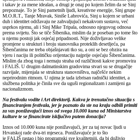
i takav je za mene idealan, a drugi je onaj po kojem želim da se Sinj
prepoznaje. To je Sinj pametnih ljudi, kreativne energije, Sinj grupe
M.O.R.T.,
Tanje Mravak
,
Siniše Labrovića
, Sinj u kojem se urbani
duh i identitet održavaju ne zahvaljujući nekakvom sustavu, već
usprkos njemu, ali i Sinj
Mike
Tripala
, odnosno njegovog odnosa
prema svijetu. Što se tiče Šibenika, mislim da je poseban po tome što
u njemu postoji jak osjećaj pripadnosti. Nije doživljavao velike
promjene u strukturi i broju stanovnika proteklih desetljeća, pa
Šibenčanima ne treba objašnjavati tko su, a oni se bez obzira na
vjeru i naciju ili političku orijentaciju najprije osjećaju Šibenčanima.
Mislim da zbog toga i nemaju straha od različitosti kakve promovira
i
FALIŠ
. U drugim dalmatinskim gradovima stvari su se drugačije
razvijale, mijenjala se struktura stanovništva, najčešće nekim
neprirodnim ritmom. U njima je tada izbrisan radnički identitet, a
službena politika je činila sve da uguši regionalizam i zamijeni ga
nacionalizmom.
Na festivalu vodite i Art direktorij. Kakva je trenutačno situacija s
financiranjem festivala, jer je poznato da ste na kraju odbili primiti
za vas ponižavajući iznos od svega 10.000 kuna od Ministarstva
kulture te se financirate isključivo putem donacija?
Iznos od 10.000 kuna nije ponižavajući, jer za taj novac ljudi u
Hrvatskoj rade dva-tri mjeseca. Ponižavajuće je to što
je
FALIŠ
rastao i bio programski sve kvalitetniji, da bi doživio