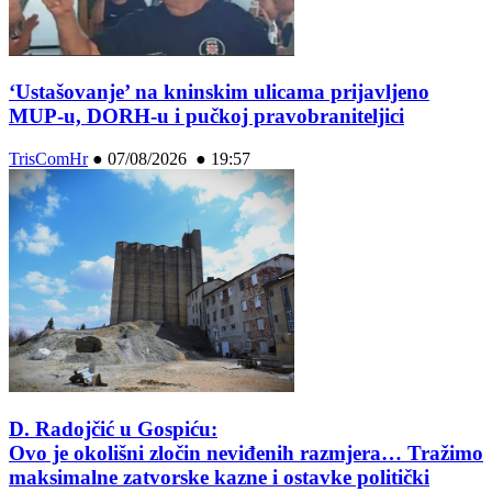
‘Ustašovanje’ na kninskim ulicama prijavljeno
MUP-u, DORH-u i pučkoj pravobraniteljici
TrisComHr
●
07/08/2026 ● 19:57
D. Radojčić u Gospiću:
Ovo je okolišni zločin neviđenih razmjera… Tražimo
maksimalne zatvorske kazne i ostavke politički