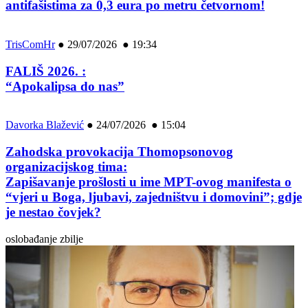
antifašistima za 0,3 eura po metru četvornom!
TrisComHr
●
29/07/2026 ● 19:34
FALIŠ 2026. :
“Apokalipsa do nas”
Davorka Blažević
●
24/07/2026 ● 15:04
Zahodska provokacija Thomopsonovog
organizacijskog tima:
Zapišavanje prošlosti u ime MPT-ovog manifesta o
“vjeri u Boga, ljubavi, zajedništvu i domovini”; gdje
je nestao čovjek?
oslobađanje zbilje