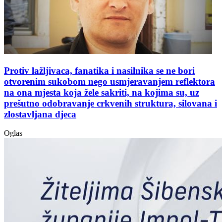
Protiv lažljivaca, fanatika i nasilnika se ne bori
otvorenim sukobom nego usmjeravanjem reflektora
na ona mjesta koja žele sakriti, na kojima su, uz
prešutno odobravanje crkvenih struktura, silovana i
zlostavljana djeca
Oglas