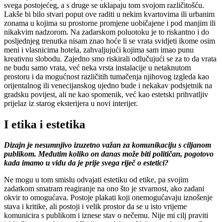
svega postojećeg, a s druge se uklapaju tom svojom različitošću.
Lakše bi bilo stvari poput ove raditi u nekim kvartovima ili urbanim
zonama u kojima su prostorne promjene uobičajene i pod manjim ili
nikakvim nadzorom. Na zadarskom poluotoku je to riskantno i do
posljednjeg trenutka nisam znao hoće li se vrata svidjeti ikome osim
meni i vlasnicima hotela, zahvaljujući kojima sam imao punu
kreativnu slobodu. Zajedno smo riskirali odlučujući se za to da vrata
ne budu samo vrata, već neka vrsta instalacije u netaknutom
prostoru i da mogućnost različitih tumačenja njihovog izgleda kao
orijentalnog ili venecijanskog ujedno bude i nekakav podsjetnik na
gradsku povijest, ali ne kao spomenik, već kao estetski prihvatljiv
prijelaz iz starog eksterijera u novi interijer.
I etika i estetika
Diz
ajn
je nesumnjivo izuzetno važan za komunikaciju s ciljanom
publikom. Međutim koliko on danas može biti političan, pogotovo
kada imamo u vidu da je prije svega riječ o estetici?
Ne mogu u tom smislu odvajati estetiku od etike, pa svojim
zadatkom smatram reagiranje na ono što je stvarnost, ako zadani
okvir to omogućava. Postoje plakati koji onemogućavaju iznošenje
stava i kritike, ali postoji i velik prostor da se u isto vrijeme
komunicira s publikom i iznese stav o nečemu. Nije mi cilj praviti