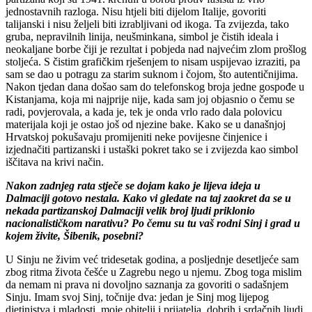
jednostavnih razloga. Nisu htjeli biti dijelom Italije, govoriti
talijanski i nisu željeli biti izrabljivani od ikoga. Ta zvijezda, tako
gruba, nepravilnih linija, neušminkana, simbol je čistih ideala i
neokaljane borbe čiji je rezultat i pobjeda nad najvećim zlom prošlog
stoljeća. S čistim grafičkim rješenjem to nisam uspijevao izraziti, pa
sam se dao u potragu za starim suknom i čojom, što autentičnijima.
Nakon tjedan dana došao sam do telefonskog broja jedne gospođe u
Kistanjama, koja mi najprije nije, kada sam joj objasnio o čemu se
radi, povjerovala, a kada je, tek je onda vrlo rado dala polovicu
materijala koji je ostao još od njezine bake. Kako se u današnjoj
Hrvatskoj pokušavaju promijeniti neke povijesne činjenice i
izjednačiti partizanski i ustaški pokret tako se i zvijezda kao simbol
iščitava na krivi način.
Nakon zadnjeg rata stječe se dojam kako je lijeva ideja u
Dalmaciji gotovo nestala. Kako vi gledate na taj zaokret da se u
nekada partizanskoj Dalmaciji velik broj ljudi priklonio
nacionalističkom narativu? Po čemu su tu vaš rodni Sinj i grad u
kojem živite, Šibenik, posebni?
U Sinju ne živim već tridesetak godina, a posljednje desetljeće sam
zbog ritma života češće u Zagrebu nego u njemu. Zbog toga mislim
da nemam ni prava ni dovoljno saznanja za govoriti o sadašnjem
Sinju. Imam svoj Sinj, točnije dva: jedan je Sinj mog lijepog
djetinjstva i mladosti, moje obitelji i prijatelja, dobrih i srdačnih ljudi