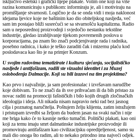
isključivo estetski i grafički lijepe plakate. Volim one koji na više
razina komuniciraju s publikom: informiraju je, ali i motiviraju na
promišljanje stvarnosti. Logično je da se onda vidi i moja naklonost
idejama ljevice koje ne baštinim kao dio obiteljskog nasljeđa, već
sam im postajao bliži susrećući se sa stvarnošću kapitalizma. Radio
sam u neposrednoj proizvodnji i svjedočio nestanku tekstilne
industrije, gledao izrabljivanje tijekom povremenih poslova u
korporacijama, pa znam što znači podcjenjivanje rada i radnika,
posebno radnica, i kako je teško zaraditi čak i mizernu plaću kod
poslodavaca kao što je na primjer Konzum.
U svojim radovima tematizirate i kulturu sjećanja, socijalističko
nasljeđe i antifašizam, radili ste vizualni identitet i za Muzej
oslobođenja Dalmacije. Koji su bili izazovi na tim projektima?
Kao prvo i najvažnije, ja sam profesionalac i izvršavam narudžbe
koje dobivam. To ne znači da ih sve prihvaćam ili da bih pristao za
novac raditi na promociji fašističkih i bilo kojih drugih zločinačkih
ideologija i ideja. Ali nikada nisam napravio neki rad bez jasnog
cilja i poznatog naručitelja. Poštujem želju klijenta, zatim istražujem
i pristupam izvedbi sa željom da budem jasan na svaki način i nije
me briga kako će to kasnije netko tumačiti. Politički plakati, kao oni
koji za temu imaju smrt dalmatinske industrijske proizvodnje ili
promoviraju antifašizam kao civilizacijsku opredijeljenost, samo su
mali dio onoga što radim, ali to nekako prirodno ima najveći odjek.