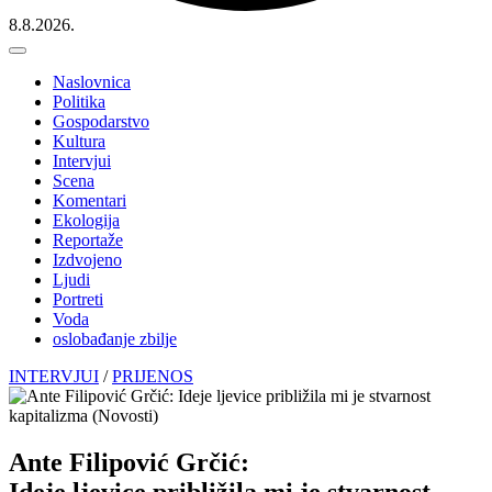
8.8.2026.
Naslovnica
Politika
Gospodarstvo
Kultura
Intervjui
Scena
Komentari
Ekologija
Reportaže
Izdvojeno
Ljudi
Portreti
Voda
oslobađanje zbilje
INTERVJUI
/
PRIJENOS
Ante Filipović Grčić:
Ideje ljevice približila mi je stvarnost