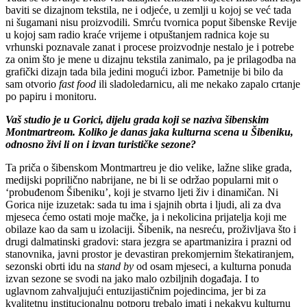
baviti se dizajnom tekstila, ne i odjeće, u zemlji u kojoj se već tada
ni šugamani nisu proizvodili. Smrću tvornica poput šibenske Revije
u kojoj sam radio kraće vrijeme i otpuštanjem radnica koje su
vrhunski poznavale zanat i procese proizvodnje nestalo je i potrebe
za onim što je mene u dizajnu tekstila zanimalo, pa je prilagodba na
grafički dizajn tada bila jedini mogući izbor. Pametnije bi bilo da
sam otvorio
fast
food
ili sladoledarnicu, ali me nekako zapalo crtanje
po papiru i monitoru.
Vaš studio je u Gorici, dijelu grada koji se naziva šibenskim
Montmartreom. Koliko je danas jaka kulturna scena u Šibeniku,
odnosno živi li on i izvan turističke sezone?
Ta priča o šibenskom Montmartreu je dio velike, lažne slike grada,
medijski poprilično nabrijane, ne bi li se održao popularni mit o
‘probuđenom Šibeniku’, koji je stvarno ljeti živ i dinamičan. Ni
Gorica nije izuzetak: sada tu ima i sjajnih obrta i ljudi, ali za dva
mjeseca ćemo ostati moje mačke, ja i nekolicina prijatelja koji me
obilaze kao da sam u izolaciji. Šibenik, na nesreću, proživljava što i
drugi dalmatinski gradovi: stara jezgra se apartmanizira i prazni od
stanovnika, javni prostor je devastiran prekomjernim štekatiranjem,
sezonski obrti idu na
stand
by
od osam mjeseci, a kulturna ponuda
izvan sezone se svodi na jako malo ozbiljnih događaja. I to
uglavnom zahvaljujući entuzijastičnim pojedincima, jer bi za
kvalitetnu institucionalnu potporu trebalo imati i nekakvu kulturnu