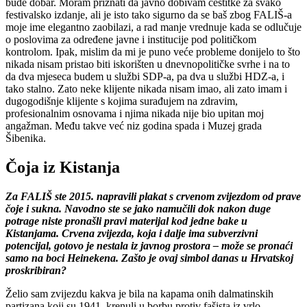
bude dobar. Moram priznati da javno dobivam čestitke za svako
festivalsko izdanje, ali je isto tako sigurno da se baš zbog
FALIŠ
-a
moje ime elegantno zaobilazi, a rad manje vrednuje kada se odlučuje
o poslovima za određene javne i institucije pod političkom
kontrolom. Ipak, mislim da mi je puno veće probleme donijelo to što
nikada nisam pristao biti iskorišten u dnevnopolitičke svrhe i na to
da dva mjeseca budem u službi
SDP
-a, pa dva u službi
HDZ
-a, i
tako stalno. Zato neke klijente nikada nisam imao, ali zato imam i
dugogodišnje klijente s kojima surađujem na zdravim,
profesionalnim osnovama i njima nikada nije bio upitan moj
angažman. Među takve već niz godina spada i Muzej grada
Šibenika.
Čoja iz Kistanja
Za
FALIŠ
ste 2015. napravili plakat s crvenom zvijezdom od prave
čoje i sukna. Navodno ste se jako namučili dok nakon duge
potrage niste pronašli pravi materijal kod jedne bake u
Kistanjama. Crvena zvijezda, koja i dalje ima subverzivni
potencijal, gotovo je nestala iz javnog prostora – može se pronaći
samo na boci Heinekena. Zašto je ovaj simbol danas u Hrvatskoj
proskribiran?
Želio sam zvijezdu kakva je bila na kapama onih dalmatinskih
partizana koji su 1941. krenuli u borbu protiv fašista iz vrlo