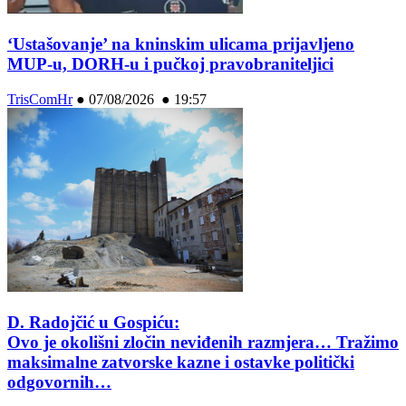
‘Ustašovanje’ na kninskim ulicama prijavljeno
MUP-u, DORH-u i pučkoj pravobraniteljici
TrisComHr
●
07/08/2026 ● 19:57
D. Radojčić u Gospiću:
Ovo je okolišni zločin neviđenih razmjera… Tražimo
maksimalne zatvorske kazne i ostavke politički
odgovornih…