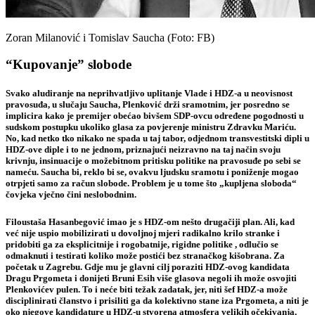
Zoran Milanović i Tomislav Saucha (Foto: FB)
“Kupovanje” slobode
Svako aludiranje na neprihvatljivo uplitanje Vlade i HDZ-a u neovisnost
pravosuđa, u slučaju Saucha, Plenković drži sramotnim, jer posredno se
implicira kako je premijer obećao bivšem SDP-ovcu određene pogodnosti u
sudskom postupku ukoliko glasa za povjerenje ministru Zdravku Mariću.
No, kad netko tko nikako ne spada u taj tabor, odjednom transvestitski dipli u
HDZ-ove diple i to ne jednom, priznajući neizravno na taj način svoju
krivnju, insinuacije o možebitnom pritisku politike na pravosuđe po sebi se
nameću. Saucha bi, reklo bi se, ovakvu ljudsku sramotu i poniženje mogao
otrpjeti samo za račun slobode. Problem je u tome što „kupljena sloboda“
čovjeka vječno čini neslobodnim.
Filoustaša Hasanbegović imao je s HDZ-om nešto drugačiji plan. Ali, kad
već nije uspio mobilizirati u dovoljnoj mjeri radikalno krilo stranke i
pridobiti ga za eksplicitnije i rogobatnije, rigidne politike , odlučio se
odmaknuti i testirati koliko može postići bez stranačkog kišobrana. Za
početak u Zagrebu. Gdje mu je glavni cilj poraziti HDZ-ovog kandidata
Dragu Prgometa i donijeti Bruni Esih više glasova negoli ih može osvojiti
Plenkovićev pulen. To i neće biti težak zadatak, jer, niti šef HDZ-a može
disciplinirati članstvo i prisiliti ga da kolektivno stane iza Prgometa, a niti je
oko njegove kandidature u HDZ-u stvorena atmosfera velikih očekivanja,