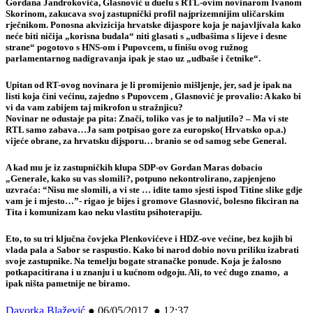
Gordana Jandrokovića, Glasnović u duelu s RTL-ovim novinarom Ivanom
Skorinom, zakucava svoj zastupnički profil najprizemnijim uličarskim
rječnikom. Ponosna akvizicija hrvatske dijaspore koja je najavljivala kako
neće biti ničija „korisna budala“ niti glasati s „udbašima s lijeve i desne
strane“ pogotovo s HNS-om i Pupovcem, u finišu ovog ružnog
parlamentarnog nadigravanja ipak je stao uz „udbaše i četnike“.
Upitan od RT-ovog novinara je li promijenio mišljenje, jer, sad je ipak na
listi koja čini većinu, zajedno s Pupovcem , Glasnović je provalio: A kako bi
vi da vam zabijem taj mikrofon u stražnjicu?
Novinar ne odustaje pa pita: Znači, toliko vas je to naljutilo? – Ma vi ste
RTL samo zabava…Ja sam potpisao gore za europsko( Hrvatsko op.a.)
vijeće obrane, za hrvatsku dijsporu… branio se od samog sebe General.
A kad mu je iz zastupničkih klupa SDP-ov Gordan Maras dobacio
„Generale, kako su vas slomili?, potpuno nekontrolirano, zapjenjeno
uzvraća: “Nisu me slomili, a vi ste … idite tamo sjesti ispod Titine slike gdje
vam je i mjesto…”- rigao je bijes i gromove Glasnović, bolesno fikciran na
Tita i komunizam kao neku vlastitu psihoterapiju.
Eto, to su tri ključna čovjeka Plenkovićeve i HDZ-ove većine, bez kojih bi
vlada pala a Sabor se raspustio. Kako bi narod dobio novu priliku izabrati
svoje zastupnike. Na temelju bogate stranačke ponude. Koja je žalosno
potkapacitirana i u znanju i u kućnom odgoju. Ali, to već dugo znamo, a
ipak ništa pametnije ne biramo.
Davorka Blažević
●
06/05/2017 ● 12:37