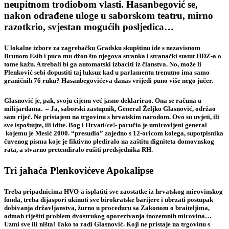
neupitnom trodiobom vlasti. Hasanbegović se,
nakon odrađene uloge u saborskom teatru, mirno
razotkrio, svjestan mogućih posljedica…
U lokalne izbore za zagrebačku Gradsku skupštinu ide s nezavisnom
Brunom Esih i puca mu džon što njegova stranka i stranački statut HDZ-a o
tome kažu. A trebali bi ga automatski izbaciti iz članstva. No, može li
Plenković sebi dopustiti taj luksuz kad u parlamentu trenutno ima samo
graničnih 76 ruku? Hasanbegovićeva danas vrijedi puno više nego jučer.
Glasnović je, pak, svoju cijenu već jasno deklarirao. Ona se računa u
milijardama. – Ja, saborski zastupnik, General Željko Glasnović, održao
sam riječ. Ne pristajem na trgovinu s hrvatskim narodom. Ovo su uvjeti, ili
sve ispoštujte, ili idite. Bog i Hrvati/ce!- poručio je umirovljeni general
kojemu je Mesić 2000. “presudio” zajedno s 12-oricom kolega, supotpisnika
čuvenog pisma koje je fiktivno plediralo na zaštitu digniteta domovnskog
rata, a stvarno pretendiralo rušiti predsjednika RH.
Tri jahača Plenkovićeve Apokalipse
Treba pripadnicima HVO-a isplatiti sve zaostatke iz hrvatskog mirovinskog
fonda, treba dijaspori ukinuti sve birokratske barijere i ubrzati postupak
dobivanja državljanstva, žurno u proceduru sa Zakonom o braiteljima,
odmah riješiti problem dvostrukog oporezivanja inozemnih mirovina…
Uzmi sve ili ništa! Tako to radi Glasnović. Koji ne pristaje na trgovinu s