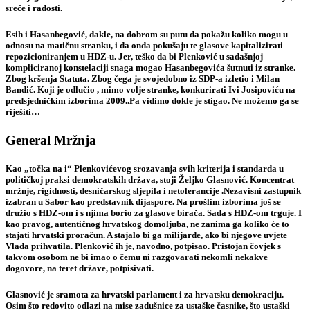
sreće i radosti.
Esih i Hasanbegović, dakle, na dobrom su putu da pokažu koliko mogu u
odnosu na matičnu stranku, i da onda pokušaju te glasove kapitalizirati
repozicioniranjem u HDZ-u. Jer, teško da bi Plenković u sadašnjoj
kompliciranoj konstelaciji snaga mogao Hasanbegovića šutnuti iz stranke.
Zbog kršenja Statuta. Zbog čega je svojedobno iz SDP-a izletio i Milan
Bandić. Koji je odlučio , mimo volje stranke, konkurirati Ivi Josipoviću na
predsjedničkim izborima 2009..Pa vidimo dokle je stigao. Ne možemo ga se
riješiti…
General Mržnja
Kao „točka na i“ Plenkovićevog srozavanja svih kriterija i standarda u
političkoj praksi demokratskih država, stoji Željko Glasnović. Koncentrat
mržnje, rigidnosti, desničarskog sljepila i netolerancije .Nezavisni zastupnik
izabran u Sabor kao predstavnik dijaspore. Na prošlim izborima još se
družio s HDZ-om i s njima borio za glasove birača. Sada s HDZ-om trguje. I
kao pravog, autentičnog hrvatskog domoljuba, ne zanima ga koliko će to
stajati hrvatski proračun. A stajalo bi ga milijarde, ako bi njegove uvjete
Vlada prihvatila. Plenković ih je, navodno, potpisao. Pristojan čovjek s
takvom osobom ne bi imao o čemu ni razgovarati nekomli nekakve
dogovore, na teret države, potpisivati.
Glasnović je sramota za hrvatski parlament i za hrvatsku demokraciju.
Osim što redovito odlazi na mise zadušnice za ustaške časnike, što ustaški