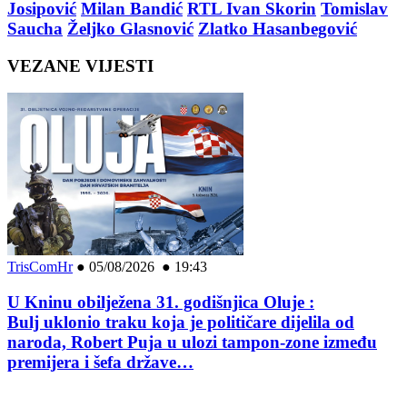
Josipović
Milan Bandić
RTL Ivan Skorin
Tomislav
Saucha
Željko Glasnović
Zlatko Hasanbegović
VEZANE VIJESTI
TrisComHr
●
05/08/2026 ● 19:43
U Kninu obilježena 31. godišnjica Oluje :
Bulj uklonio traku koja je političare dijelila od
naroda, Robert Puja u ulozi tampon-zone između
premijera i šefa države…