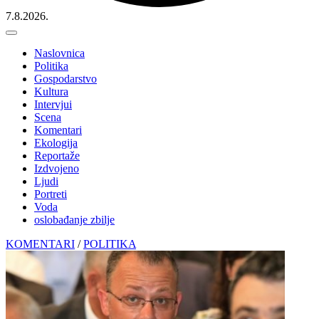
7.8.2026.
Naslovnica
Politika
Gospodarstvo
Kultura
Intervjui
Scena
Komentari
Ekologija
Reportaže
Izdvojeno
Ljudi
Portreti
Voda
oslobađanje zbilje
KOMENTARI
/
POLITIKA