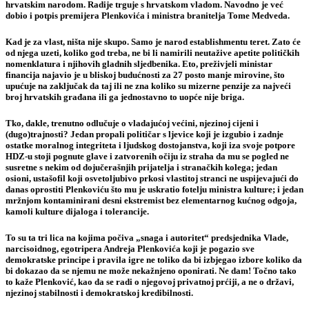
hrvatskim narodom. Radije trguje s hrvatskom vladom. Navodno je već
dobio i potpis premijera Plenkovića i ministra branitelja Tome Medveda.
Kad je za vlast, ništa nije skupo. Samo je narod establishmentu teret. Zato će
od njega uzeti, koliko god treba, ne bi li namirili neutažive apetite političkih
nomenklatura i njihovih gladnih sljedbenika. Eto, preživjeli ministar
financija najavio je u bliskoj budućnosti za 27 posto manje mirovine, što
upućuje na zaključak da taj ili ne zna koliko su mizerne penzije za najveći
broj hrvatskih građana ili ga jednostavno to uopće nije briga.
Tko, dakle, trenutno odlučuje o vladajućoj većini, njezinoj cijeni i
(dugo)trajnosti? Jedan propali političar s ljevice koji je izgubio i zadnje
ostatke moralnog integriteta i ljudskog dostojanstva, koji iza svoje potpore
HDZ-u stoji pognute glave i zatvorenih očiju iz straha da mu se pogled ne
susretne s nekim od dojučerašnjih prijatelja i stranačkih kolega; jedan
osioni, ustašofil koji osvetoljubivo prkosi vlastitoj stranci ne uspijevajući do
danas oprostiti Plenkoviću što mu je uskratio fotelju ministra kulture; i jedan
mržnjom kontaminirani desni ekstremist bez elementarnog kućnog odgoja,
kamoli kulture dijaloga i tolerancije.
To su ta tri lica na kojima počiva „snaga i autoritet“ predsjednika Vlade,
narcisoidnog, egotripera Andreja Plenkovića koji je pogazio sve
demokratske principe i pravila igre ne toliko da bi izbjegao izbore koliko da
bi dokazao da se njemu ne može nekažnjeno oponirati. Ne dam! Točno tako
to kaže Plenković, kao da se radi o njegovoj privatnoj prćiji, a ne o državi,
njezinoj stabilnosti i demokratskoj kredibilnosti.