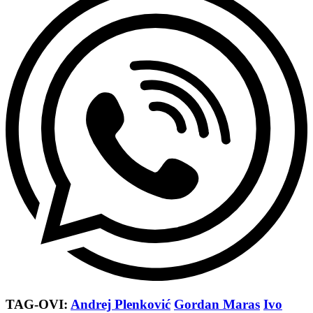
TAG-OVI:
Andrej Plenković
Gordan Maras
Ivo