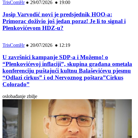
TrisComHr
●
29/07/2026 ● 19:00
Josip Varvodić novi je predsjednik HOO-a:
Primorac doživio još jedan poraz! Je li to signal i
Plenkovićevom HDZ-u?
TrisComHr
●
20/07/2026 ● 12:19
U završnici kampanje SDP-a i Možemo! o
“Plenkovićevoj inflaciji”, skupina građana ometala
konferenciju puštajući kultnu Balaševićevu pjesmu
“Odlazi cirkus” i od Nervoznog poštara”Cirkus
Colorado”
oslobađanje zbilje