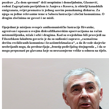
pozdrav „Za dom spremni“ drži neupitnim i domoljubnim, Glasnović,
rođeni Zagrepčanin porijeklom iz Janjeva s Kosova, iz obitelji kanadskih
emigranata, svijet promatra iz jednog sasvim pomaknutog diskursa. Za
njega su jedine relevantne teme u Saboru lustracija i zločini komunizma. O
drugim zločinima ne govori i ne misli.
Opsjednut je misijom sveopće antikomunističke lustracije Hrvatske,
agresivan i opasan u svojim diskvalifikatorskim opservacijama na račun
neistomišljenika, težak i sebi i drugima. Kad su svojedobno bili prosvjedi na
Filozofskom fakultetu govorio je da su sudionici zapravo „razmažena
derišta recikliranih komunista i kvaziintelektualaca“, a da ih vode skojevke
neobrijanih nogu, da predstavljaju „fenotip podivljalog titojugenda „ i da se
mogu prepoznati po glavama koje su nesrazmjerno velike u odnosu na tijelo.