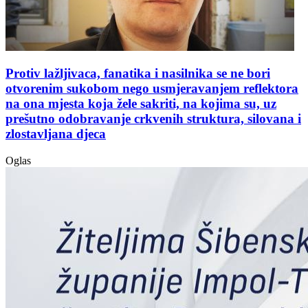
Protiv lažljivaca, fanatika i nasilnika se ne bori
otvorenim sukobom nego usmjeravanjem reflektora
na ona mjesta koja žele sakriti, na kojima su, uz
prešutno odobravanje crkvenih struktura, silovana i
zlostavljana djeca
Oglas