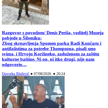
Razgovor s povodom/ Denis Periša, voditelj Muzeja
pobjede u Šibeniku:
Zbog skrnavljenja Spomen parka Radi Končaru i
antifašistima za potrebe Thompsona, pisali smo
svima, i Hrvoju Koržineku, zaduženom za zaštitu
kulturne baštine. Ni on, ni itko drugi, nije nam
odgovorio…
Davorka Blažević
●
07/08/2026 ● 20:24