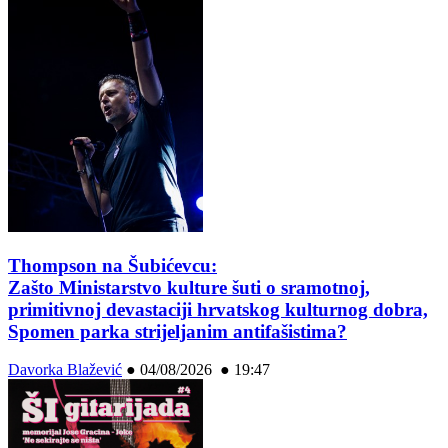
Thompson na Šubićevcu:
Zašto Ministarstvo kulture šuti o sramotnoj,
primitivnoj devastaciji hrvatskog kulturnog dobra,
Spomen parka strijeljanim antifašistima?
Davorka Blažević
●
04/08/2026 ● 19:47