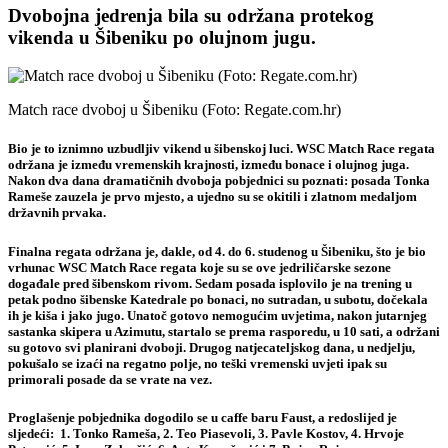
Dvobojna jedrenja bila su održana protekog
vikenda u Šibeniku po olujnom jugu.
Match race dvoboj u Šibeniku (Foto: Regate.com.hr)
Bio je to iznimno uzbudljiv vikend u šibenskoj luci. WSC Match Race regata
održana je između vremenskih krajnosti, između bonace i olujnog juga.
Nakon dva dana dramatičnih dvoboja pobjednici su poznati: posada Tonka
Rameše zauzela je prvo mjesto, a ujedno su se okitili i zlatnom medaljom
državnih prvaka.
Finalna regata održana je, dakle, od 4. do 6. studenog u Šibeniku, što je bio
vrhunac WSC Match Race regata koje su se ove jedriličarske sezone
događale pred šibenskom rivom. Sedam posada isplovilo je na trening u
petak podno šibenske Katedrale po bonaci, no sutradan, u subotu, dočekala
ih je kiša i jako jugo. Unatoč gotovo nemogućim uvjetima, nakon jutarnjeg
sastanka skipera u Azimutu, startalo se prema rasporedu, u 10 sati, a održani
su gotovo svi planirani dvoboji. Drugog natjecateljskog dana, u nedjelju,
pokušalo se izaći na regatno polje, no teški vremenski uvjeti ipak su
primorali posade da se vrate na vez.
Proglašenje pobjednika dogodilo se u caffe baru Faust, a redoslijed je
sljedeći: 1. Tonko Rameša, 2. Teo Piasevoli, 3. Pavle Kostov, 4. Hrvoje