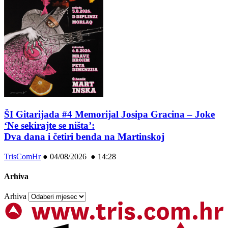
ŠI Gitarijada #4 Memorijal Josipa Gracina – Joke
‘Ne sekirajte se ništa’:
Dva dana i četiri benda na Martinskoj
TrisComHr
●
04/08/2026 ● 14:28
Arhiva
Arhiva