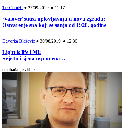
TrisComHr
●
27/09/2019 ● 11:17
‘Valovci’ sutra uplovljavaju u novu zgradu:
Ostvarenje sna koji se sanja od 1928. godine
Davorka Blažević
●
30/08/2019 ● 12:36
Light is life i Mi:
Svjetlo i sjena uspomena…
oslobađanje zbilje