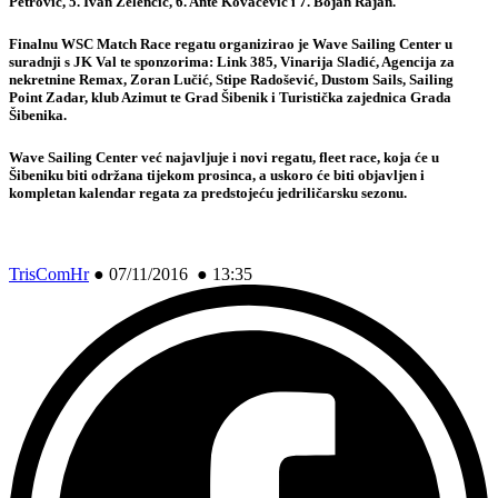
Petrović, 5. Ivan Zelenčić, 6. Ante Kovačević i 7. Bojan Rajan.
Finalnu WSC Match Race regatu organizirao je Wave Sailing Center u
suradnji s JK Val te sponzorima: Link 385, Vinarija Sladić, Agencija za
nekretnine Remax, Zoran Lučić, Stipe Radošević, Dustom Sails, Sailing
Point Zadar, klub Azimut te Grad Šibenik i Turistička zajednica Grada
Šibenika.
Wave Sailing Center već najavljuje i novi regatu, fleet race, koja će u
Šibeniku biti održana tijekom prosinca, a uskoro će biti objavljen i
kompletan kalendar regata za predstojeću jedriličarsku sezonu.
TrisComHr
●
07/11/2016 ● 13:35