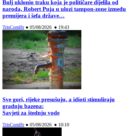
Bulj uklonio traku koja je političare dijelila od
naroda, Robert Puja u ulozi tampon-zone između
premijera i šefa države…
TrisComHr
●
05/08/2026 ● 19:43
Sve gori, rijeke presušuju, a idioti stimuliraju
gradnju bazena:
Savjeti za štednju vode
TrisComHr
●
05/08/2026 ● 10:10