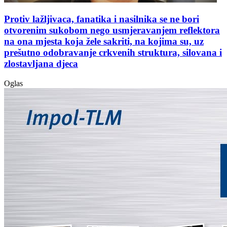
Protiv lažljivaca, fanatika i nasilnika se ne bori
otvorenim sukobom nego usmjeravanjem reflektora
na ona mjesta koja žele sakriti, na kojima su, uz
prešutno odobravanje crkvenih struktura, silovana i
zlostavljana djeca
Oglas