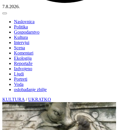
7.8.2026.
Naslovnica
Politika
Gospodarstvo
Kultura
Intervjui
Scena
Komentari
Ekologija
Reportaže
Izdvojeno
Ljudi
Portreti
Voda
oslobađanje zbilje
KULTURA
/
UKRATKO