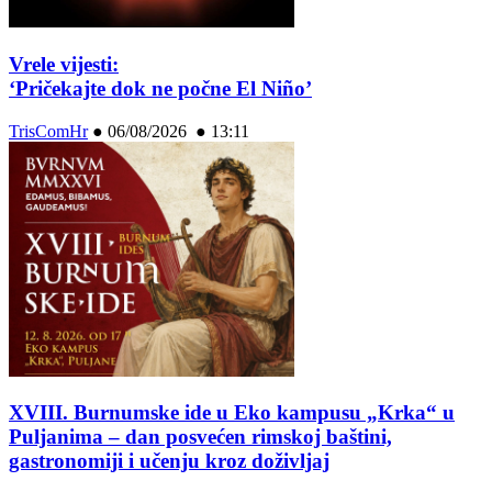
Vrele vijesti:
‘Pričekajte dok ne počne El Niño’
TrisComHr
●
06/08/2026 ● 13:11
XVIII. Burnumske ide u Eko kampusu „Krka“ u
Puljanima – dan posvećen rimskoj baštini,
gastronomiji i učenju kroz doživljaj