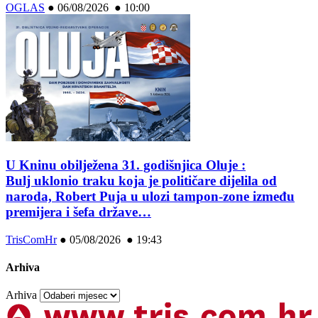
OGLAS
●
06/08/2026 ● 10:00
U Kninu obilježena 31. godišnjica Oluje :
Bulj uklonio traku koja je političare dijelila od
naroda, Robert Puja u ulozi tampon-zone između
premijera i šefa države…
TrisComHr
●
05/08/2026 ● 19:43
Arhiva
Arhiva