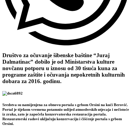
Društvo za očuvanje šibenske baštine “Juraj
Dalmatinac” dobilo je od Ministarstva kulture
novčanu potporu u iznosu od 30 tisuća kuna za
programe zaštite i očuvanja nepokretnih kulturnih
dobara za 2016. godinu.
Sredstva su namijenjena za obnovu portala s grbom Orsini na kući Berović.
Portal je tijekom vremena potamnio uslijed atmosferskih utjecaja i nečistoće
iz zraka, zato je započela konzervatorska restauracija portala.
Restauratorski radovi uključuju konzervaciju i čišćenje portala s grbom
Orsini.