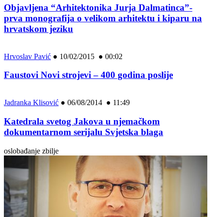
Objavljena “Arhitektonika Jurja Dalmatinca”-
prva monografija o velikom arhitektu i kiparu na
hrvatskom jeziku
Hrvoslav Pavić
●
10/02/2015 ● 00:02
Faustovi Novi strojevi – 400 godina poslije
Jadranka Klisović
●
06/08/2014 ● 11:49
Katedrala svetog Jakova u njemačkom
dokumentarnom serijalu Svjetska blaga
oslobađanje zbilje