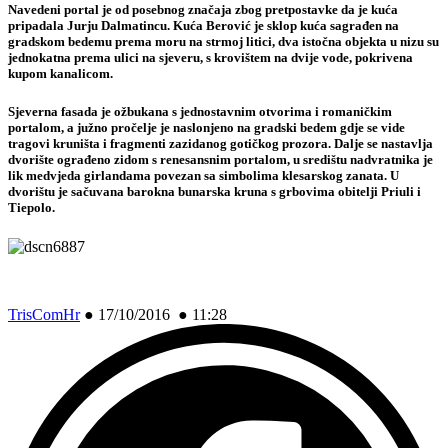
Navedeni portal je od posebnog značaja zbog pretpostavke da je kuća
pripadala Jurju Dalmatincu. Kuća Berović je sklop kuća sagrađen na
gradskom bedemu prema moru na strmoj litici, dva istočna objekta u nizu su
jednokatna prema ulici na sjeveru, s krovištem na dvije vode, pokrivena
kupom kanalicom.
Sjeverna fasada je ožbukana s jednostavnim otvorima i romaničkim
portalom, a južno pročelje je naslonjeno na gradski bedem gdje se vide
tragovi kruništa i fragmenti zazidanog gotičkog prozora. Dalje se nastavlja
dvorište ograđeno zidom s renesansnim portalom, u središtu nadvratnika je
lik medvjeda girlandama povezan sa simbolima klesarskog zanata. U
dvorištu je sačuvana barokna bunarska kruna s grbovima obitelji Priuli i
Tiepolo.
TrisComHr
●
17/10/2016 ● 11:28