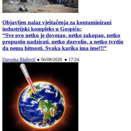
Objavljen nalaz vještačenja za kontaminirani
industrijski kompleks u Gospiću:
“Sve ovo netko je dovezao, netko zakopao, netko
propustio nadzirati, netko dozvolio, a netko tvrdio
da nema hitnosti. Svaka karika ima ime!!!”
Davorka Blažević
●
06/08/2026 ● 17:24