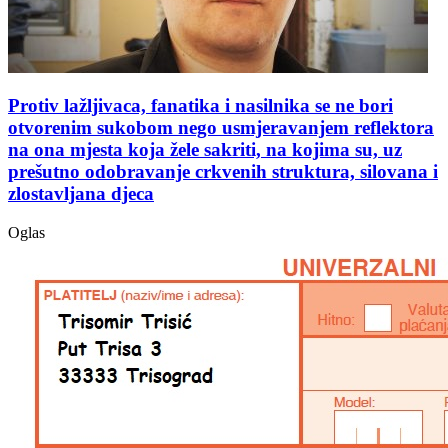
Protiv lažljivaca, fanatika i nasilnika se ne bori
otvorenim sukobom nego usmjeravanjem reflektora
na ona mjesta koja žele sakriti, na kojima su, uz
prešutno odobravanje crkvenih struktura, silovana i
zlostavljana djeca
Oglas