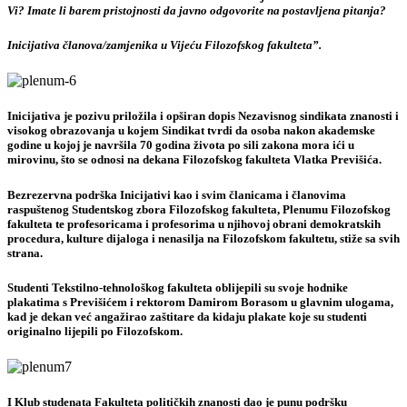
Vi? Imate li barem pristojnosti da javno odgovorite na postavljena pitanja?
Inicijativa članova/zamjenika u Vijeću Filozofskog fakulteta”.
Inicijativa je pozivu priložila i opširan dopis Nezavisnog sindikata znanosti i
visokog obrazovanja u kojem Sindikat tvrdi da osoba nakon akademske
godine u kojoj je navršila 70 godina života po sili zakona mora ići u
mirovinu, što se odnosi na dekana Filozofskog fakulteta Vlatka Previšića.
Bezrezervna podrška Inicijativi kao i svim članicama i članovima
raspuštenog Studentskog zbora Filozofskog fakulteta, Plenumu Filozofskog
fakulteta te profesoricama i profesorima u njihovoj obrani demokratskih
procedura, kulture dijaloga i nenasilja na Filozofskom fakultetu, stiže sa svih
strana.
Studenti Tekstilno-tehnološkog fakulteta oblijepili su svoje hodnike
plakatima s Previšićem i rektorom Damirom Borasom u glavnim ulogama,
kad je dekan već angažirao zaštitare da kidaju plakate koje su studenti
originalno lijepili po Filozofskom.
I Klub studenata Fakulteta političkih znanosti dao je punu podršku