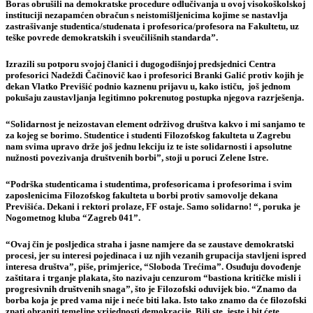
Boras obrušili na demokratske procedure odlučivanja u ovoj visokoškolskoj
instituciji nezapamćen obračun s neistomišljenicima kojime se nastavlja
zastrašivanje studentica/studenata i profesorica/profesora na Fakultetu, uz
teške povrede demokratskih i sveučilišnih standarda”.
Izrazili su potporu svojoj članici i dugogodišnjoj predsjednici Centra
profesorici Nadeždi Čačinovič kao i profesorici Branki Galić protiv kojih je
dekan Vlatko Previšić podnio kaznenu prijavu u, kako ističu, još jednom
pokušaju zaustavljanja legitimno pokrenutog postupka njegova razrješenja.
“Solidarnost je neizostavan element održivog društva kakvo i mi sanjamo te
za kojeg se borimo. Studentice i studenti Filozofskog fakulteta u Zagrebu
nam svima upravo drže još jednu lekciju iz te iste solidarnosti i apsolutne
nužnosti povezivanja društvenih borbi”, stoji u poruci Zelene Istre.
“Podrška studenticama i studentima, profesoricama i profesorima i svim
zaposlenicima Filozofskog fakulteta u borbi protiv samovolje dekana
Previšića. Dekani i rektori prolaze, FF ostaje. Samo solidarno! “, poruka je
Nogometnog kluba “Zagreb 041”.
“Ovaj čin je posljedica straha i jasne namjere da se zaustave demokratski
procesi, jer su interesi pojedinaca i uz njih vezanih grupacija stavljeni ispred
interesa društva”, piše, primjerice, “Sloboda Trećima”. Osuđuju dovođenje
zaštitara i trganje plakata, što nazivaju cenzurom “bastiona kritičke misli i
progresivnih društvenih snaga”, što je Filozofski oduvijek bio. “Znamo da
borba koja je pred vama nije i neće biti laka. Isto tako znamo da će filozofski
znati obraniti temeljne vrijednosti demokracije. Bili ste, jeste i bit ćete