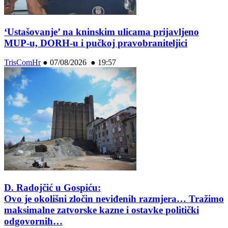
‘Ustašovanje’ na kninskim ulicama prijavljeno
MUP-u, DORH-u i pučkoj pravobraniteljici
TrisComHr
●
07/08/2026 ● 19:57
D. Radojčić u Gospiću:
Ovo je okolišni zločin neviđenih razmjera… Tražimo
maksimalne zatvorske kazne i ostavke politički
odgovornih…