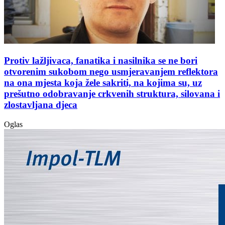
Protiv lažljivaca, fanatika i nasilnika se ne bori
otvorenim sukobom nego usmjeravanjem reflektora
na ona mjesta koja žele sakriti, na kojima su, uz
prešutno odobravanje crkvenih struktura, silovana i
zlostavljana djeca
Oglas