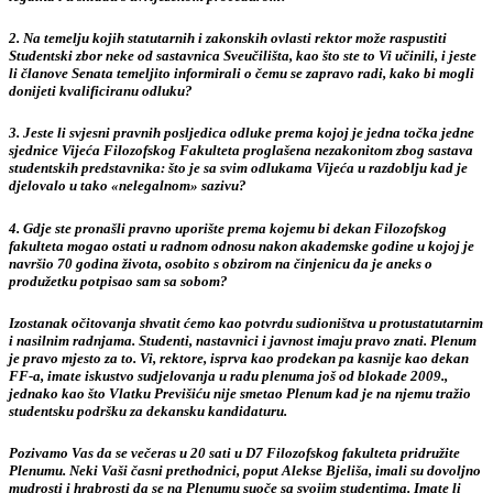
2. Na temelju kojih statutarnih i zakonskih ovlasti rektor može raspustiti
Studentski zbor neke od sastavnica Sveučilišta, kao što ste to Vi učinili, i jeste
li članove Senata temeljito informirali o čemu se zapravo radi, kako bi mogli
donijeti kvalificiranu odluku?
3. Jeste li svjesni pravnih posljedica odluke prema kojoj je jedna točka jedne
sjednice Vijeća Filozofskog Fakulteta proglašena nezakonitom zbog sastava
studentskih predstavnika: što je sa svim odlukama Vijeća u razdoblju kad je
djelovalo u tako «nelegalnom» sazivu?
4. Gdje ste pronašli pravno uporište prema kojemu bi dekan Filozofskog
fakulteta mogao ostati u radnom odnosu nakon akademske godine u kojoj je
navršio 70 godina života, osobito s obzirom na činjenicu da je aneks o
produžetku potpisao sam sa sobom?
Izostanak očitovanja shvatit ćemo kao potvrdu sudioništva u protustatutarnim
i nasilnim radnjama. Studenti, nastavnici i javnost imaju pravo znati. Plenum
je pravo mjesto za to. Vi, rektore, isprva kao prodekan pa kasnije kao dekan
FF-a, imate iskustvo sudjelovanja u radu plenuma još od blokade 2009.,
jednako kao što Vlatku Previšiću nije smetao Plenum kad je na njemu tražio
studentsku podršku za dekansku kandidaturu.
Pozivamo Vas da se večeras u 20 sati u D7 Filozofskog fakulteta pridružite
Plenumu. Neki Vaši časni prethodnici, poput Alekse Bjeliša, imali su dovoljno
mudrosti i hrabrosti da se na Plenumu suoče sa svojim studentima. Imate li