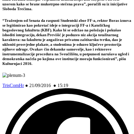
uzorom kako se brane mukotrpno stečena prava”, poručili su iz inicijative
Sloboda Trećima.
“Traženjem od Senata da raspusti Studentski zbor FF-a, rektor Boras iznova
se legitimirao kao pokretač ideje o integraciji FF-a i Katoličkog
bogoslovnog fakulteta (KBF). Kako bi se održao na položaju i pokušao
ishoditi integraciju, dekan Previšić je poduzeo niz akcija totalitarnog
karaktera: na fakultetu je angažirao privatnu zaštitarsku tvrtku, dao je
ukloniti prosvjedne plakate, a studentima je oduzeo ključeve prostorija
njihove udruge. Ovakav čin dekanske samovolje, kao i rektorove
instrumentalizacije procedura na Sveučilištu, u potpunosti narušava ugled i
demokratska načela po kojima ove institucije moraju funkcionirati”, pišu
Kulturnjaci 2016.
TrisComHr
●
21/09/2016 ● 15:19