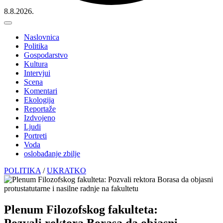
8.8.2026.
Naslovnica
Politika
Gospodarstvo
Kultura
Intervjui
Scena
Komentari
Ekologija
Reportaže
Izdvojeno
Ljudi
Portreti
Voda
oslobađanje zbilje
POLITIKA
/
UKRATKO
Plenum Filozofskog fakulteta:
Pozvali rektora Borasa da objasni