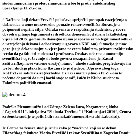
studentima/cama i profesorima/cama u borbi protiv autokratskog
upravljanja FFZG-om.
” Način na koji dekan Previšić pokušava spriječiti postupak razrješenja s
dužnosti, a u tome mu svesrdno pomaže rektor sveučilišta Boras, je u
potpunosti neprihvatljiv. Odluka senata o raspuštanju studentskog zbora
dovodi u pitanje legitimnost svih odluka donesenih od strane fakultetskog
vijeća od 2015. godine do danas(no njima je sporna samo legitimnost odluke
o razrješenju dekana i odbacivanju ugovora s KBF-om). Situacija je time
gora jer je dekan unajmio, vjerojatno novcem fakulteta, privatnu zaštitarsku
tvrtku da ga štiti od studenata i profesora. Ovakav udar na autonomiju
sveučilišta i ugrožavanje slobode govora nezapamćeno je. Zasad
zaštitari(koji nose vatreno oružje) „samo“ uhode studente, pregledavaju im
torbe i skidaju plakate, no tko zna sto je sljedeće…Upravo zbog toga
KSFPZG se solidarizira(verbalno, fizički i materijalno) s FFZG-om te
nećemo dopustiti da u toj borbi stoje sami”, ističu iz Kluba studenata
Fakulteta političkih znanosti.
Podrške Plenumu stižu i od Udruge Zelena Istra, Nogometnog kluba
“Zagreb 041”, inicijativa “Sloboda Trećima” i “Kulturnjaci 2016”, Centra
za ženske studije te političkih stranaka(Pametno,Hrvatski Laburisti).
Iz Centra za ženske studije ističu kako je “način na koji su se dekan
Filozofskog fakulteta Vlatko Previšić i rektor Sveučilišta u Zagrebu Damir