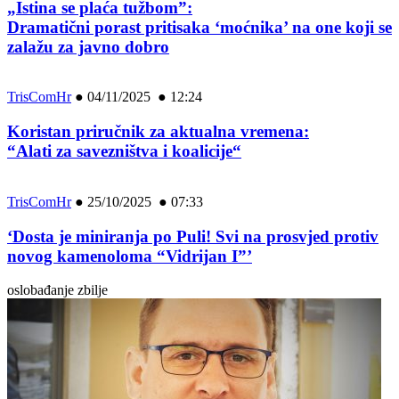
„Istina se plaća tužbom”:
Dramatični porast pritisaka ‘moćnika’ na one koji se
zalažu za javno dobro
TrisComHr
●
04/11/2025 ● 12:24
Koristan priručnik za aktualna vremena:
“Alati za savezništva i koalicije“
TrisComHr
●
25/10/2025 ● 07:33
‘Dosta je miniranja po Puli! Svi na prosvjed protiv
novog kamenoloma “Vidrijan I”’
oslobađanje zbilje