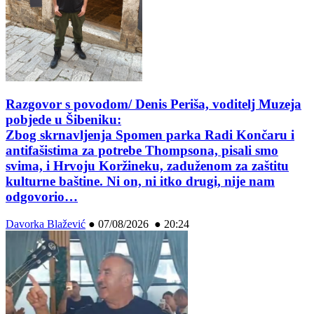
Razgovor s povodom/ Denis Periša, voditelj Muzeja
pobjede u Šibeniku:
Zbog skrnavljenja Spomen parka Radi Končaru i
antifašistima za potrebe Thompsona, pisali smo
svima, i Hrvoju Koržineku, zaduženom za zaštitu
kulturne baštine. Ni on, ni itko drugi, nije nam
odgovorio…
Davorka Blažević
●
07/08/2026 ● 20:24