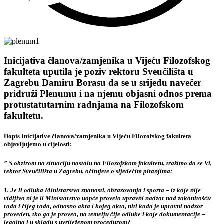
Inicijativa članova/zamjenika u Vijeću Filozofskog
fakulteta uputila je poziv rektoru Sveučilišta u
Zagrebu Damiru Borasu da se u srijedu navečer
pridruži Plenumu i na njemu objasni odnos prema
protustatutarnim radnjama na Filozofskom
fakultetu.
Dopis Inicijative članova/zamjenika u Vijeću Filozofskog fakulteta
objavljujemo u cijelosti:
” S obzirom na situaciju nastalu na Filozofskom fakultetu, tražimo da se Vi,
rektor Sveučilišta u Zagrebu, očitujete o sljedećim pitanjima:
1. Je li odluka Ministarstva znanosti, obrazovanja i sporta – iz koje nije
vidljivo ni je li Ministarstvo uopće provelo upravni nadzor nad zakonitošću
rada i čijeg rada, odnosno akta i kojeg akta, niti kada je upravni nadzor
proveden, tko ga je proveo, na temelju čije odluke i koje dokumentacije –
legalna i u skladu s uvriježenom procedurom?