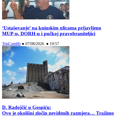
‘Ustašovanje’ na kninskim ulicama prijavljeno
MUP-u, DORH-u i pučkoj pravobraniteljici
TrisComHr
●
07/08/2026 ● 19:57
D. Radojčić u Gospiću:
Ovo je okolišni zločin neviđenih razmjera… Tražimo