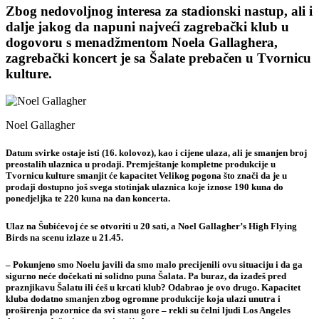
Zbog nedovoljnog interesa za stadionski nastup, ali i
dalje jakog da napuni najveći zagrebački klub u
dogovoru s menadžmentom Noela Gallaghera,
zagrebački koncert je sa Šalate prebačen u Tvornicu
kulture.
Noel Gallagher
Datum svirke ostaje isti (16. kolovoz), kao i cijene ulaza, ali je smanjen broj
preostalih ulaznica u prodaji. Premještanje kompletne produkcije u
Tvornicu kulture smanjit će kapacitet Velikog pogona što znači da je u
prodaji dostupno još svega stotinjak ulaznica koje iznose 190 kuna do
ponedjeljka te 220 kuna na dan koncerta.
Ulaz na Šubićevoj će se otvoriti u 20 sati, a Noel Gallagher’s High Flying
Birds na scenu izlaze u 21.45.
– Pokunjeno smo Noelu javili da smo malo precijenili ovu situaciju i da ga
sigurno neće dočekati ni solidno puna Šalata. Pa buraz, da izađeš pred
praznjikavu Šalatu ili ćeš u krcati klub? Odabrao je ovo drugo. Kapacitet
kluba dodatno smanjen zbog ogromne produkcije koja ulazi unutra i
proširenja pozornice da svi stanu gore – rekli su čelni ljudi Los Angeles