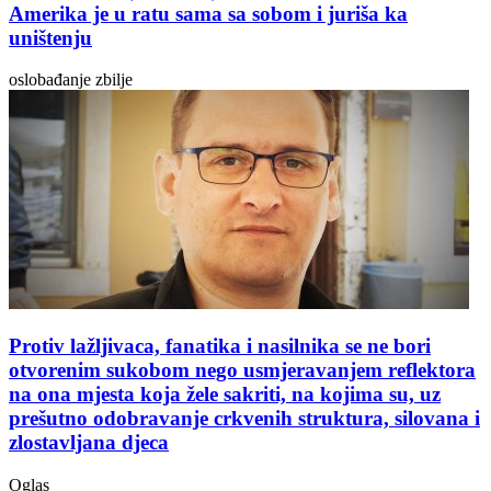
Amerika je u ratu sama sa sobom i juriša ka
uništenju
oslobađanje zbilje
Protiv lažljivaca, fanatika i nasilnika se ne bori
otvorenim sukobom nego usmjeravanjem reflektora
na ona mjesta koja žele sakriti, na kojima su, uz
prešutno odobravanje crkvenih struktura, silovana i
zlostavljana djeca
Oglas