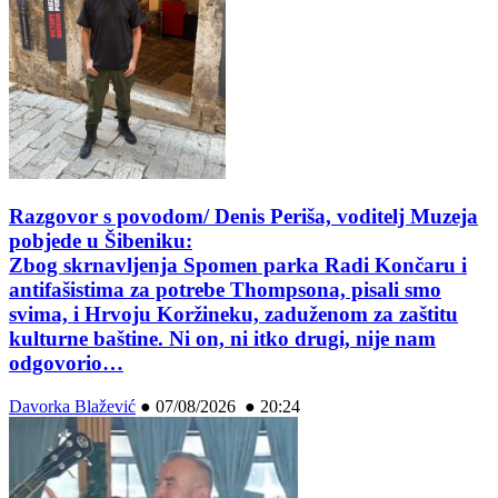
Razgovor s povodom/ Denis Periša, voditelj Muzeja
pobjede u Šibeniku:
Zbog skrnavljenja Spomen parka Radi Končaru i
antifašistima za potrebe Thompsona, pisali smo
svima, i Hrvoju Koržineku, zaduženom za zaštitu
kulturne baštine. Ni on, ni itko drugi, nije nam
odgovorio…
Davorka Blažević
●
07/08/2026 ● 20:24