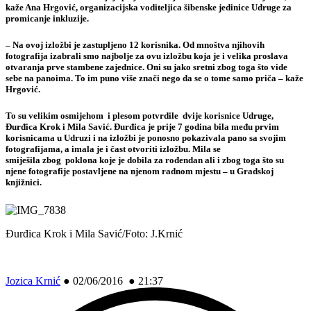
kaže Ana Hrgović, organizacijska voditeljica šibenske jedinice Udruge za
promicanje inkluzije.
– Na ovoj izložbi je zastupljeno 12 korisnika. Od mnoštva njihovih
fotografija izabrali smo najbolje za ovu izložbu koja je i velika proslava
otvaranja prve stambene zajednice. Oni su jako sretni zbog toga što vide
sebe na panoima. To im puno više znači nego da se o tome samo priča – kaže
Hrgović.
To su velikim osmijehom i plesom potvrdile dvije korisnice Udruge,
Đurđica Krok i Mila Savić. Đurđica je prije 7 godina bila među prvim
korisnicama u Udruzi i na izložbi je ponosno pokazivala pano sa svojim
fotografijama, a imala je i čast otvoriti izložbu. Mila se
smiješila zbog poklona koje je dobila za rođendan ali i zbog toga što su
njene fotografije postavljene na njenom radnom mjestu – u Gradskoj
knjižnici.
Đurđica Krok i Mila Savić/Foto: J.Krnić
Jozica Krnić
●
02/06/2016 ● 21:37