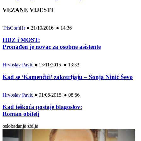
VEZANE VIJESTI
TrisComHr
●
21/10/2016 ● 14:36
HDZ i MOST:
Pronađen je novac za osobne asistente
Hrvoslav Pavić
●
13/11/2015 ● 13:33
Kad se ‘Kamenčići’ zakotrljaju – Sonja Ninić Ševo
Hrvoslav Pavić
●
01/05/2015 ● 08:56
Kad teškoća postaje blagoslov:
Roman obitelj
oslobađanje zbilje