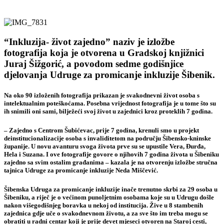
“Inkluzija- život zajedno” naziv je izložbe
fotografija koja je otvorena u Gradskoj knjižnici
Juraj Šižgorić, a povodom sedme godišnjice
djelovanja Udruge za promicanje inkluzije Šibenik.
Na oko 90 izloženih fotografija prikazan je svakodnevni život osoba s
intelektualnim poteškoćama. Posebna vrijednost fotografija je u tome što su
ih snimili oni sami, bilježeći svoj život u zajednici kroz proteklih 7 godina.
– Zajedno s Centrom Šubićevac, prije 7 godina, krenuli smo u projekt
deinstitucionalizacije osoba s invaliditetom na području Šibensko-kninske
županije. U novu avanturu svoga života prve su se upustile Vera, Đurđa,
Hela i Suzana. I ove fotografije govore o njihovih 7 godina života u Šibeniku
zajedno sa svim ostalim građanima – kazala je na otvorenju izložbe stručna
tajnica Udruge za promicanje inkluzije Neda Miščević.
Šibenska Udruga za promicanje inkluzije inače trenutno skrbi za 29 osoba u
Šibeniku, a riječ je o većinom punoljetnim osobama koje su u Udrugu došle
nakon višegodišnjeg boravka u nekoj od institucija. Žive u 8 stambenih
zajednica gdje uče o svakodnevnom životu, a za sve što im treba mogu se
obratiti u radni centar koji je prije devet mjeseci otvoren na Staroj cesti,