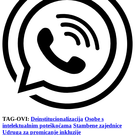
TAG-OVI:
Deinstitucionalizacija
Osobe s
intelektualnim poteškoćama
Stambene zajednice
Udruga za promicanje inkluzije