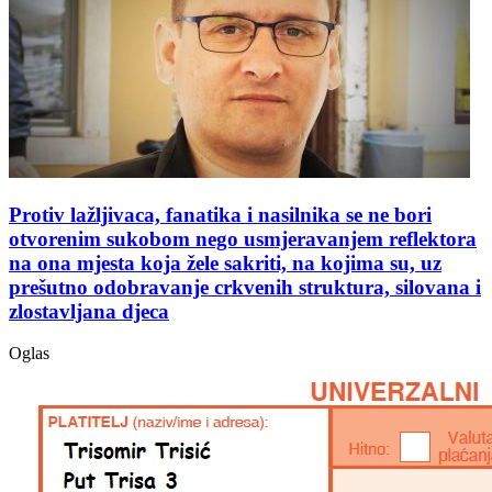
Protiv lažljivaca, fanatika i nasilnika se ne bori
otvorenim sukobom nego usmjeravanjem reflektora
na ona mjesta koja žele sakriti, na kojima su, uz
prešutno odobravanje crkvenih struktura, silovana i
zlostavljana djeca
Oglas