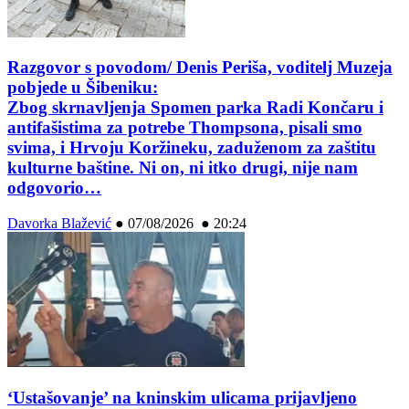
Razgovor s povodom/ Denis Periša, voditelj Muzeja
pobjede u Šibeniku:
Zbog skrnavljenja Spomen parka Radi Končaru i
antifašistima za potrebe Thompsona, pisali smo
svima, i Hrvoju Koržineku, zaduženom za zaštitu
kulturne baštine. Ni on, ni itko drugi, nije nam
odgovorio…
Davorka Blažević
●
07/08/2026 ● 20:24
‘Ustašovanje’ na kninskim ulicama prijavljeno