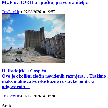
MUP-u, DORH-u i pučkoj pravobraniteljici
TrisComHr
●
07/08/2026 ● 19:57
D. Radojčić u Gospiću:
Ovo je okolišni zločin neviđenih razmjera… Tražimo
maksimalne zatvorske kazne i ostavke politički
odgovornih…
TrisComHr
●
07/08/2026 ● 18:28
Arhiva