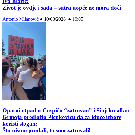
Iva Blažić:
Život je ovdje i sada – sutra uopće ne mora doći
Antonio Milanović
●
10/08/2026 ● 10:05
Opasni otpad u Gospiću “zatrovao” i Sinjsku alku:
Grmoja predložio Plenkoviću da za iduće izbore
koristi slogan:
Što nismo prodali, to smo zatrovali!