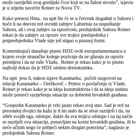
može razriješiti ovaj gordijski čvor koji se na žalost stvorio”, izjavio
je u srijedu navečer Reiner za Novu TV.
Kako prenosi Hina, na upit što će se u četvrtak događati u Saboru i
hoće li na dnevni red uvrstiti zahtjev Laburista za raspuštanje
Sabora, ali i ovaj zahtjev za opozivom, predsjednik Sabora Reiner
rekao je da zahtjev za opoziv sve trojice predsjednika i
potpredsjednika Vlade nije još stigao u pisanoj formi.
Komentirajući današnje pismo HDZ-ovih europarlamentaraca u
kojem svoje stranačke kolege pozivaju da ne glasaju za opoziv
premijera i da ne ruše Vladu, Reiner je rekao kako je to pismo
najbolji dokaz da je HDZ uistinu demokratska.
Na upit jesu li, nakon izjave Karamarka, počeli razgovori na
relaciji Karamarko – Orešković – Petrov o povlačenju iz Vlade,
Reiner je rekao kako je ta ideja konstruktivna i da ta ideja uistinu
može pomoći razrješenju situacije za dobrobit hrvatskih građana.
“Gospodin Karamarko je vrlo jasno rekao svoj stav. Sad je red na
preostaloj dvojici da kažu je li im stalo da se stvar razriješi i da, na
uštrb svojih ega, odstupe, dakle da sva trojica odstupe i na taj način
se razriješi ova situacija, ponavljam na korist hrvatskih građana, ili to
neće učiniti nego će pribjeći nekim drugim potezima”, naglasio je
predsjednik Sabora Reiner.