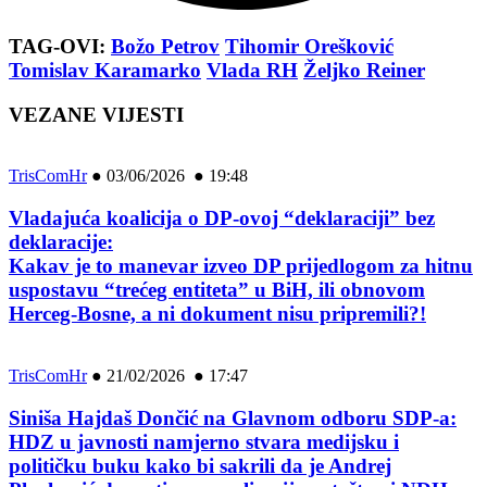
TAG-OVI:
Božo Petrov
Tihomir Orešković
Tomislav Karamarko
Vlada RH
Željko Reiner
VEZANE VIJESTI
TrisComHr
●
03/06/2026 ● 19:48
Vladajuća koalicija o DP-ovoj “deklaraciji” bez
deklaracije:
Kakav je to manevar izveo DP prijedlogom za hitnu
uspostavu “trećeg entiteta” u BiH, ili obnovom
Herceg-Bosne, a ni dokument nisu pripremili?!
TrisComHr
●
21/02/2026 ● 17:47
Siniša Hajdaš Dončić na Glavnom odboru SDP-a:
HDZ u javnosti namjerno stvara medijsku i
političku buku kako bi sakrili da je Andrej