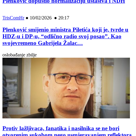
Plenković dopustio normalizaciju ustaštva i NDH
TrisComHr
●
10/02/2026 ● 20:17
Plenković smijenio ministra Piletića koji je, tvrde u
HDZ-u i DP-u, “odlično radio svoj posao”. Kao
svojevremeno Gabrijela Žalac…
oslobađanje zbilje
Protiv lažljivaca, fanatika i nasilnika se ne bori
otvorenim sukobom nego usmjeravanjem reflektora