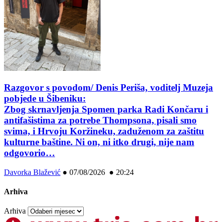
Razgovor s povodom/ Denis Periša, voditelj Muzeja
pobjede u Šibeniku:
Zbog skrnavljenja Spomen parka Radi Končaru i
antifašistima za potrebe Thompsona, pisali smo
svima, i Hrvoju Koržineku, zaduženom za zaštitu
kulturne baštine. Ni on, ni itko drugi, nije nam
odgovorio…
Davorka Blažević
●
07/08/2026 ● 20:24
Arhiva
Arhiva