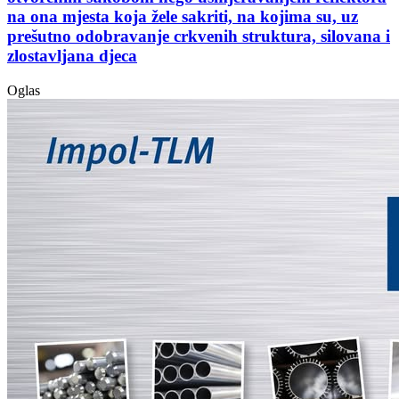
na ona mjesta koja žele sakriti, na kojima su, uz
prešutno odobravanje crkvenih struktura, silovana i
zlostavljana djeca
Oglas