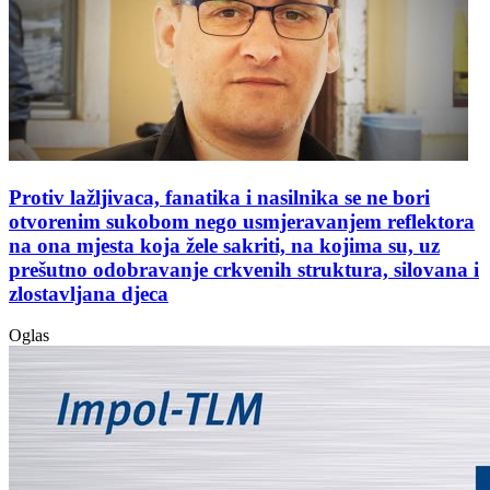
Protiv lažljivaca, fanatika i nasilnika se ne bori
otvorenim sukobom nego usmjeravanjem reflektora
na ona mjesta koja žele sakriti, na kojima su, uz
prešutno odobravanje crkvenih struktura, silovana i
zlostavljana djeca
Oglas