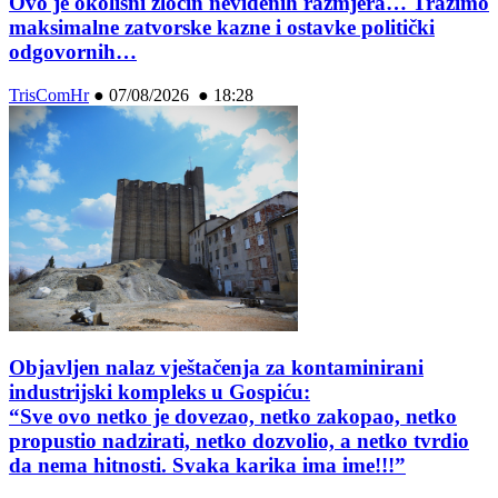
Ovo je okolišni zločin neviđenih razmjera… Tražimo
maksimalne zatvorske kazne i ostavke politički
odgovornih…
TrisComHr
●
07/08/2026 ● 18:28
Objavljen nalaz vještačenja za kontaminirani
industrijski kompleks u Gospiću:
“Sve ovo netko je dovezao, netko zakopao, netko
propustio nadzirati, netko dozvolio, a netko tvrdio
da nema hitnosti. Svaka karika ima ime!!!”