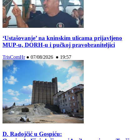
‘Ustašovanje’ na kninskim ulicama prijavljeno
MUP-u, DORH-u i pučkoj pravobraniteljici
TrisComHr
●
07/08/2026 ● 19:57
D. Radojčić u Gospiću: