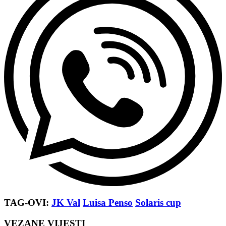
TAG-OVI:
JK Val
Luisa Penso
Solaris cup
VEZANE VIJESTI