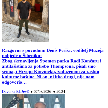
Razgovor s povodom/ Denis Periša, voditelj Muzeja
pobjede u Šibeniku:
Zbog skrnavljenja Spomen parka Radi Končaru i
antifašistima za potrebe Thompsona, pisali smo
svima, i Hrvoju Koržineku, zaduženom za zaštitu
kulturne baštine. Ni on, ni itko drugi, nije nam
odgovorio…
Davorka Blažević
●
07/08/2026 ● 20:24