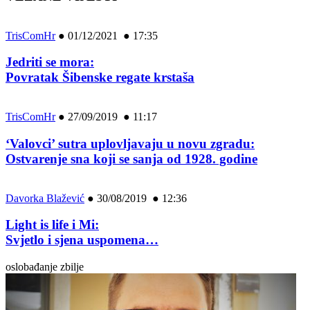
TrisComHr
●
01/12/2021 ● 17:35
Jedriti se mora:
Povratak Šibenske regate krstaša
TrisComHr
●
27/09/2019 ● 11:17
‘Valovci’ sutra uplovljavaju u novu zgradu:
Ostvarenje sna koji se sanja od 1928. godine
Davorka Blažević
●
30/08/2019 ● 12:36
Light is life i Mi:
Svjetlo i sjena uspomena…
oslobađanje zbilje