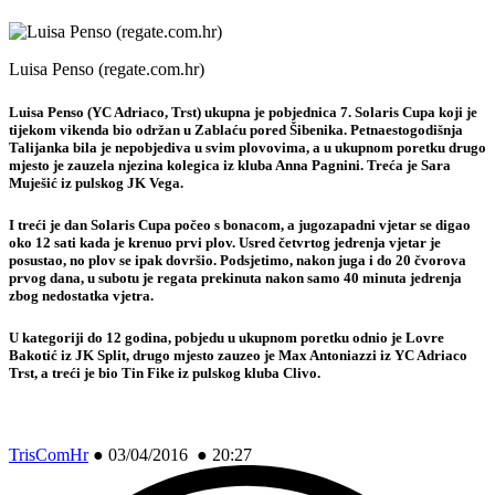
Luisa Penso (regate.com.hr)
Luisa Penso (YC Adriaco, Trst) ukupna je pobjednica 7. Solaris Cupa koji je
tijekom vikenda bio održan u Zablaću pored Šibenika. Petnaestogodišnja
Talijanka bila je nepobjediva u svim plovovima, a u ukupnom poretku drugo
mjesto je zauzela njezina kolegica iz kluba Anna Pagnini. Treća je Sara
Muješić iz pulskog JK Vega.
I treći je dan Solaris Cupa počeo s bonacom, a jugozapadni vjetar se digao
oko 12 sati kada je krenuo prvi plov. Usred četvrtog jedrenja vjetar je
posustao, no plov se ipak dovršio. Podsjetimo, nakon juga i do 20 čvorova
prvog dana, u subotu je regata prekinuta nakon samo 40 minuta jedrenja
zbog nedostatka vjetra.
U kategoriji do 12 godina, pobjedu u ukupnom poretku odnio je Lovre
Bakotić iz JK Split, drugo mjesto zauzeo je Max Antoniazzi iz YC Adriaco
Trst, a treći je bio Tin Fike iz pulskog kluba Clivo.
TrisComHr
●
03/04/2016 ● 20:27