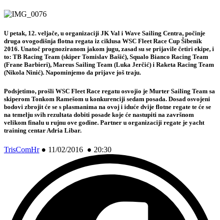
U petak, 12. veljače, u organizaciji JK Val i Wave Sailing Centra, počinje
druga ovogodišnja flotna regata iz ciklusa
WSC Fleet Race Cup Šibenik
2016
. Unatoč prognoziranom jakom jugu, zasad su se prijavile četiri ekipe, i
to: TB Racing Team (skiper Tomislav Bašić), Squalo Bianco Racing Team
(Frane Barbieri), Mareus Sailing Team (Luka Jerčić) i Raketa Racing Team
(Nikola Ninić). Napominjemo da prijave još traju.
Podsjetimo, prošli WSC Fleet Race regatu osvojio je Murter Sailing Team sa
skiperom Tonkom Ramešom u konkurenciji sedam posada. Dosad osvojeni
bodovi zbrojit će se s plasmanima na ovoj i iduće dvije flotne regate te će se
na temelju svih rezultata dobiti posade koje će nastupiti na završnom
velikom finalu u rujnu ove godine. Partner u organizaciji regate je yacht
training centar Adria Libar.
TrisComHr
●
11/02/2016 ● 20:30