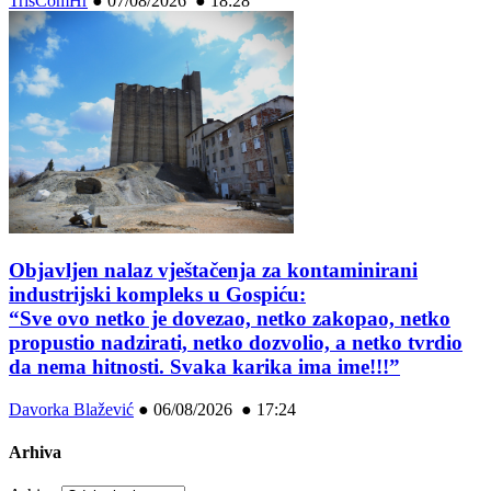
TrisComHr
●
07/08/2026 ● 18:28
Objavljen nalaz vještačenja za kontaminirani
industrijski kompleks u Gospiću:
“Sve ovo netko je dovezao, netko zakopao, netko
propustio nadzirati, netko dozvolio, a netko tvrdio
da nema hitnosti. Svaka karika ima ime!!!”
Davorka Blažević
●
06/08/2026 ● 17:24
Arhiva