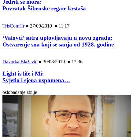
Jedriti se mora:
Povratak Šibenske regate krstaša
TrisComHr
●
27/09/2019 ● 11:17
‘Valovci’ sutra uplovljavaju u novu zgradu:
Ostvarenje sna koji se sanja od 1928. godine
Davorka Blažević
●
30/08/2019 ● 12:36
Light is life i Mi:
Svjetlo i sjena uspomena…
oslobađanje zbilje