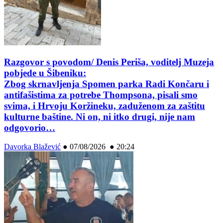
Razgovor s povodom/ Denis Periša, voditelj Muzeja
pobjede u Šibeniku:
Zbog skrnavljenja Spomen parka Radi Končaru i
antifašistima za potrebe Thompsona, pisali smo
svima, i Hrvoju Koržineku, zaduženom za zaštitu
kulturne baštine. Ni on, ni itko drugi, nije nam
odgovorio…
Davorka Blažević
●
07/08/2026 ● 20:24