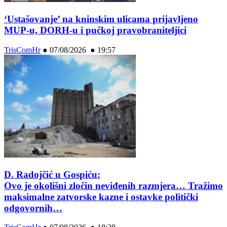
‘Ustašovanje’ na kninskim ulicama prijavljeno
MUP-u, DORH-u i pučkoj pravobraniteljici
TrisComHr
●
07/08/2026 ● 19:57
D. Radojčić u Gospiću:
Ovo je okolišni zločin neviđenih razmjera… Tražimo
maksimalne zatvorske kazne i ostavke politički
odgovornih…