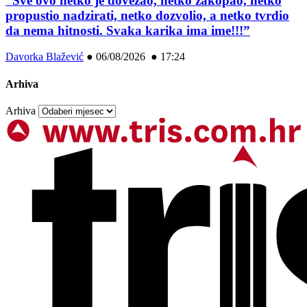
“Sve ovo netko je dovezao, netko zakopao, netko
propustio nadzirati, netko dozvolio, a netko tvrdio
da nema hitnosti. Svaka karika ima ime!!!”
Davorka Blažević
●
06/08/2026 ● 17:24
Arhiva
Arhiva