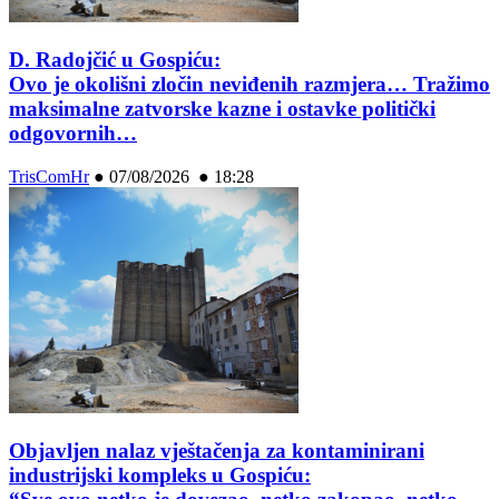
D. Radojčić u Gospiću:
Ovo je okolišni zločin neviđenih razmjera… Tražimo
maksimalne zatvorske kazne i ostavke politički
odgovornih…
TrisComHr
●
07/08/2026 ● 18:28
Objavljen nalaz vještačenja za kontaminirani
industrijski kompleks u Gospiću: