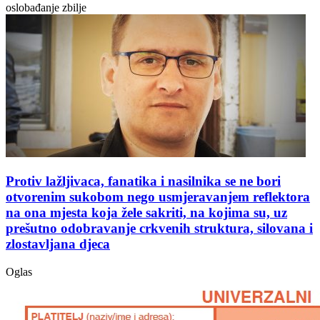
oslobađanje zbilje
Protiv lažljivaca, fanatika i nasilnika se ne bori
otvorenim sukobom nego usmjeravanjem reflektora
na ona mjesta koja žele sakriti, na kojima su, uz
prešutno odobravanje crkvenih struktura, silovana i
zlostavljana djeca
Oglas