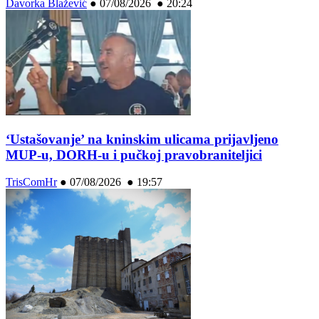
Davorka Blažević
●
07/08/2026 ● 20:24
‘Ustašovanje’ na kninskim ulicama prijavljeno
MUP-u, DORH-u i pučkoj pravobraniteljici
TrisComHr
●
07/08/2026 ● 19:57