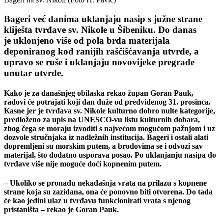
Bageri već danima uklanjaju nasip s južne strane
kliješta tvrđave sv. Nikole u Šibeniku. Do danas
je uklonjeno više od pola brda materijala
deponiranog kod ranijih raščišćavanja utvrde, a
upravo se ruše i uklanjaju novovijeke pregrade
unutar utvrde.
Kako je za današnjeg obilaska rekao župan Goran Pauk,
radovi će potrajati koji dan duže od predviđenog 31. prosinca.
Kasne jer je tvrđava sv. Nikole kulturno dobro nulte kategorije,
predloženo za upis na UNESCO-vu listu kulturnih dobara,
zbog čega se moraju izvoditi s najvećom mogućom pažnjom i uz
dozvole stručnjaka iz nadležnih institucija. Bageri i ostali alati
dopremljeni su morskim putem, a brodovima se i odvozi sav
materijal, što dodatno usporava posao. Po uklanjanju nasipa do
tvrđave više nije moguće doći kopnenim putem.
– Ukoliko se pronađu nekadašnja vrata na prilazu s kopnene
strane koja su zazidana, ona će ponovno biti otvorena. Do tada
će kao jedini ulaz u tvrđavu funkcionirati vrata s njenog
pristaništa – rekao je Goran Pauk.