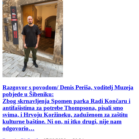
Razgovor s povodom/ Denis Periša, voditelj Muzeja
pobjede u Šibeniku:
Zbog skrnavljenja Spomen parka Radi Končaru i
antifašistima za potrebe Thompsona, pisali smo
svima, i Hrvoju Koržineku, zaduženom za zaštitu
kulturne baštine. Ni on, ni itko drugi, nije nam
odgovorio…