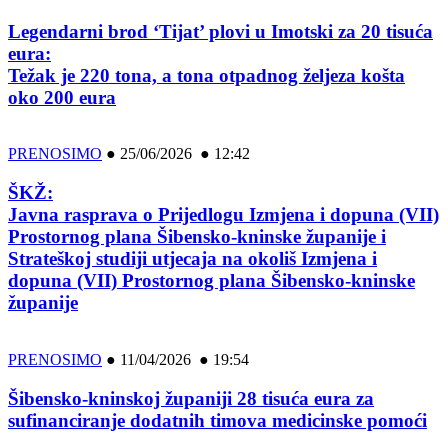
Legendarni brod ‘Tijat’ plovi u Imotski za 20 tisuća
eura:
Težak je 220 tona, a tona otpadnog željeza košta
oko 200 eura
PRENOSIMO
●
25/06/2026 ● 12:42
ŠKŽ:
Javna rasprava o Prijedlogu Izmjena i dopuna (VII)
Prostornog plana Šibensko-kninske županije i
Strateškoj studiji utjecaja na okoliš Izmjena i
dopuna (VII) Prostornog plana Šibensko-kninske
županije
PRENOSIMO
●
11/04/2026 ● 19:54
Šibensko-kninskoj županiji 28 tisuća eura za
sufinanciranje dodatnih timova medicinske pomoći