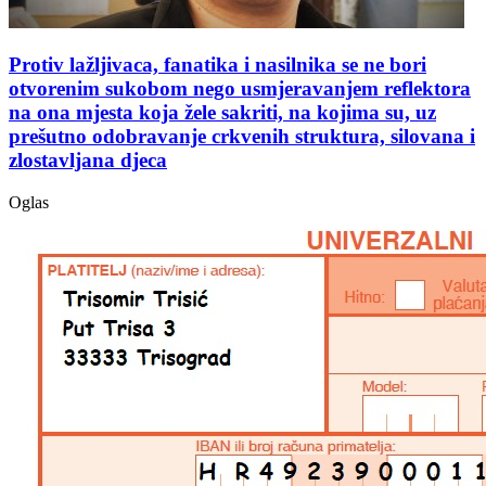
Protiv lažljivaca, fanatika i nasilnika se ne bori
otvorenim sukobom nego usmjeravanjem reflektora
na ona mjesta koja žele sakriti, na kojima su, uz
prešutno odobravanje crkvenih struktura, silovana i
zlostavljana djeca
Oglas