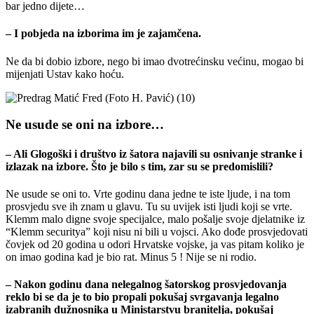
bar jedno dijete…
– I pobjeda na izborima im je zajamčena.
Ne da bi dobio izbore, nego bi imao dvotrećinsku većinu, mogao bi
mijenjati Ustav kako hoću.
Ne usude se oni na izbore…
– Ali Glogoški i društvo iz šatora najavili su osnivanje stranke i
izlazak na izbore. Što je bilo s tim, zar su se predomislili?
Ne usude se oni to. Vrte godinu dana jedne te iste ljude, i na tom
prosvjedu sve ih znam u glavu. Tu su uvijek isti ljudi koji se vrte.
Klemm malo digne svoje specijalce, malo pošalje svoje djelatnike iz
“Klemm securitya” koji nisu ni bili u vojsci. Ako dođe prosvjedovati
čovjek od 20 godina u odori Hrvatske vojske, ja vas pitam koliko je
on imao godina kad je bio rat. Minus 5 ! Nije se ni rodio.
– Nakon godinu dana nelegalnog šatorskog prosvjedovanja
reklo bi se da je to bio propali pokušaj svrgavanja legalno
izabranih dužnosnika u Ministarstvu branitelja, pokušaj