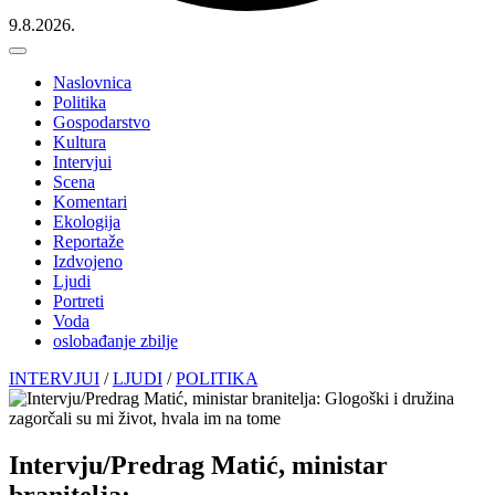
9.8.2026.
Naslovnica
Politika
Gospodarstvo
Kultura
Intervjui
Scena
Komentari
Ekologija
Reportaže
Izdvojeno
Ljudi
Portreti
Voda
oslobađanje zbilje
INTERVJUI
/
LJUDI
/
POLITIKA
Intervju/Predrag Matić, ministar
branitelja: