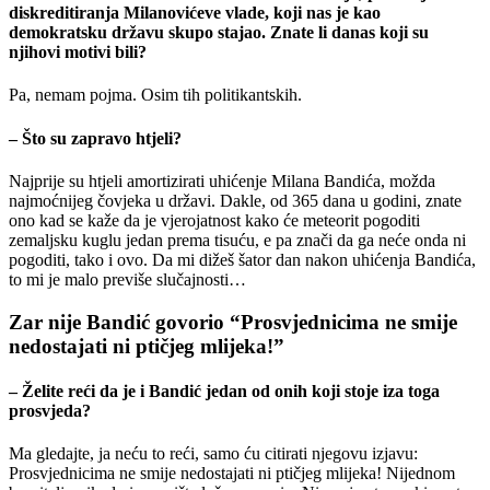
diskreditiranja Milanovićeve vlade, koji nas je kao
demokratsku državu skupo stajao. Znate li danas koji su
njihovi motivi bili?
Pa, nemam pojma. Osim tih politikantskih.
– Što su zapravo htjeli?
Najprije su htjeli amortizirati uhićenje Milana Bandića, možda
najmoćnijeg čovjeka u državi. Dakle, od 365 dana u godini, znate
ono kad se kaže da je vjerojatnost kako će meteorit pogoditi
zemaljsku kuglu jedan prema tisuću, e pa znači da ga neće onda ni
pogoditi, tako i ovo. Da mi dižeš šator dan nakon uhićenja Bandića,
to mi je malo previše slučajnosti…
Zar nije Bandić govorio “Prosvjednicima ne smije
nedostajati ni ptičjeg mlijeka!”
– Želite reći da je i Bandić jedan od onih koji stoje iza toga
prosvjeda?
Ma gledajte, ja neću to reći, samo ću citirati njegovu izjavu:
Prosvjednicima ne smije nedostajati ni ptičjeg mlijeka! Nijednom