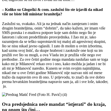
– Koliko su Glogoški & com. zaslužni što ste izjavili da nikad
više ne biste bili ministar branitelja?
Zaslužni su, svakako. Ali ja na jednak način zamjeram i onim
drugim braniteljima, onim “dobrim”, da tako kažem, jer imam više
SMS-poruka i e-mailova potpore koje sam dobio nego što je
šatorom i ulicom prodefiliralo prosvjednika. I žao mi je, iako
razumijem da se teško suprotstaviti toj maloj ali agresivnoj skupini,
što se nisu nikad javno oglasili. I zato ih molim u ovim izborima,
kad uzmu svoj listić, da skupe hrabrost i zaokruže one koji su im
pružili sve što su mogli, a ova Vlada im je pružila više nego sve
prethodne. Za ove četiri godine moga mandata naslušao sam se toga
kako mi je Milanović rekao ovo i ono, kako možda ja jadan i ne bi
ali mi je Milanović naredio. Kunem se svim svojim najmilijima,
nikad me u ove četiri godine Milanović nije nazvao niti od mene
tražio da napravim ovo ili ono. U prijevodu, to znači da sve dobro
prema hrvatskim braniteljima napravio sam ja, ali i sve loše, također,
ja.
Ova predsjednica neće mandat “istjerati” do kraja,
po onom što čini…