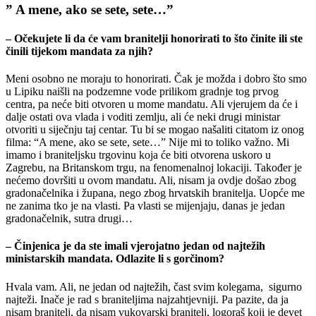
” A mene, ako se sete, sete…”
– Očekujete li da će vam branitelji honorirati to što činite ili ste
činili tijekom mandata za njih?
Meni osobno ne moraju to honorirati. Čak je možda i dobro što smo
u Lipiku naišli na podzemne vode prilikom gradnje tog prvog
centra, pa neće biti otvoren u mome mandatu. Ali vjerujem da će i
dalje ostati ova vlada i voditi zemlju, ali će neki drugi ministar
otvoriti u siječnju taj centar. Tu bi se mogao našaliti citatom iz onog
filma: “A mene, ako se sete, sete…” Nije mi to toliko važno. Mi
imamo i braniteljsku trgovinu koja će biti otvorena uskoro u
Zagrebu, na Britanskom trgu, na fenomenalnoj lokaciji. Također je
nećemo dovršiti u ovom mandatu. Ali, nisam ja ovdje došao zbog
gradonačelnika i župana, nego zbog hrvatskih branitelja. Uopće me
ne zanima tko je na vlasti. Pa vlasti se mijenjaju, danas je jedan
gradonačelnik, sutra drugi…
– Činjenica je da ste imali vjerojatno jedan od najtežih
ministarskih mandata. Odlazite li s gorčinom?
Hvala vam. Ali, ne jedan od najtežih, čast svim kolegama, sigurno
najteži. Inače je rad s braniteljima najzahtjevniji. Pa pazite, da ja
nisam branitelj, da nisam vukovarski branitelj, logoraš koji je devet