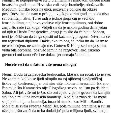
Nanijeli su nepopravljivu štetu braniteljima i njihovom ugledu među
hrvatskim građanima. Hrvatska voli svoje branitelje, obožava ih.
Međutim, plinske boce na ulici, pozivanje policije da otkaže
poslušnost, ne ide nam u prilog i uvijek govorim građanima da nisu
svi branitelji takvi. Tu se radi o jednoj grupi čiji je veći dio
izmanipuliran, a njihovo vodstvo nije izmanipulirano, oni dobro
znaju što rade i za koga. Vidjeli ste da je nakon godinu dana jedan
od njih u Uredu Predsjendice, drugi je mislio da će biti u Saboru,
treći je očekivao da će ga spasiti od kaznenog progona, četvrti da će
mu registrirati diplomu. Dakle, ako im bog da, neka im da. Ja im to
ne uskraćujem, ne zanimaju me. Gotovo 9-10 mjeseci moja su im
vrata bila otvorena, pozivao sam ih na razgovor. Iako, iskreno
govoreći oni tamo više i ne dolaze jer nemaju što raditi.
– Hoćete reći da u šatoru više nema nikoga?
Nema. Dođu tri zagrebačka beskućnika, klošara, na ručak i to je sve.
Ne znam ni koliko se ljudi okupilo na toj njihovoj slavljeničkoj
tiskovnoj konferenciji jer oni nisu više nikome interesantni. Iskreno,
žao mi je što Karamarko nije Glogoškog stavio na listu pa da ide u
Sabor. Ali još više mi je žao što oni cijelo vrijeme govore da iza njih
stoji pola milijuna hrvatskih branitelja. Kad bi ja znao da iza mene
stoji pola milijuna branitelja, imao bi stranku kao Milan Bandić.
Moja bi se zvala Predrag Matić. Jer, pola milijuna branitelja, a svi su
oženjeni, što znači da treba dodati još pola milijuna ljudi, svi imaju