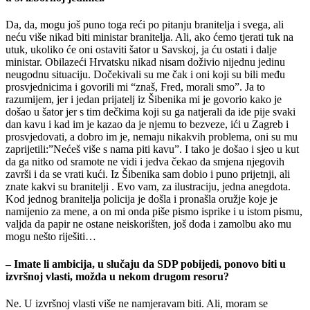
Da, da, mogu još puno toga reći po pitanju branitelja i svega, ali
neću više nikad biti ministar branitelja. Ali, ako ćemo tjerati tuk na
utuk, ukoliko će oni ostaviti šator u Savskoj, ja ću ostati i dalje
ministar. Obilazeći Hrvatsku nikad nisam doživio nijednu jedinu
neugodnu situaciju. Dočekivali su me čak i oni koji su bili među
prosvjednicima i govorili mi “znaš, Fred, morali smo”. Ja to
razumijem, jer i jedan prijatelj iz Šibenika mi je govorio kako je
došao u šator jer s tim dečkima koji su ga natjerali da ide pije svaki
dan kavu i kad im je kazao da je njemu to bezveze, ići u Zagreb i
prosvjedovati, a dobro im je, nemaju nikakvih problema, oni su mu
zaprijetili:”Nećeš više s nama piti kavu”. I tako je došao i sjeo u kut
da ga nitko od sramote ne vidi i jedva čekao da smjena njegovih
završi i da se vrati kući. Iz Šibenika sam dobio i puno prijetnji, ali
znate kakvi su branitelji . Evo vam, za ilustraciju, jedna anegdota.
Kod jednog branitelja policija je došla i pronašla oružje koje je
namijenio za mene, a on mi onda piše pismo isprike i u istom pismu,
valjda da papir ne ostane neiskorišten, još doda i zamolbu ako mu
mogu nešto riješiti…
– Imate li ambicija, u slučaju da SDP pobijedi, ponovo biti u
izvršnoj vlasti, možda u nekom drugom resoru?
Ne. U izvršnoj vlasti više ne namjeravam biti. Ali, moram se