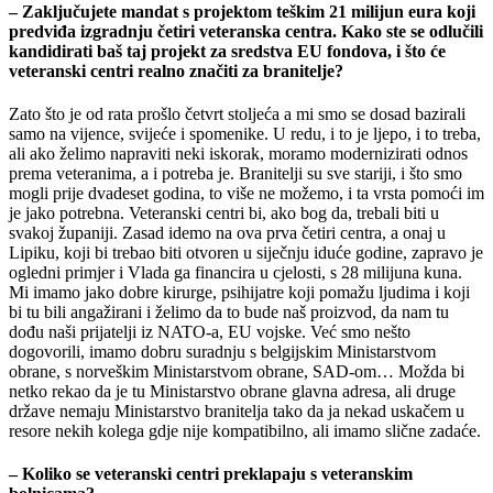
– Zaključujete mandat s projektom teškim 21 milijun eura koji
predviđa izgradnju četiri veteranska centra. Kako ste se odlučili
kandidirati baš taj projekt za sredstva EU fondova, i što će
veteranski centri realno značiti za branitelje?
Zato što je od rata prošlo četvrt stoljeća a mi smo se dosad bazirali
samo na vijence, svijeće i spomenike. U redu, i to je ljepo, i to treba,
ali ako želimo napraviti neki iskorak, moramo modernizirati odnos
prema veteranima, a i potreba je. Branitelji su sve stariji, i što smo
mogli prije dvadeset godina, to više ne možemo, i ta vrsta pomoći im
je jako potrebna. Veteranski centri bi, ako bog da, trebali biti u
svakoj županiji. Zasad idemo na ova prva četiri centra, a onaj u
Lipiku, koji bi trebao biti otvoren u siječnju iduće godine, zapravo je
ogledni primjer i Vlada ga financira u cjelosti, s 28 milijuna kuna.
Mi imamo jako dobre kirurge, psihijatre koji pomažu ljudima i koji
bi tu bili angažirani i želimo da to bude naš proizvod, da nam tu
dođu naši prijatelji iz NATO-a, EU vojske. Već smo nešto
dogovorili, imamo dobru suradnju s belgijskim Ministarstvom
obrane, s norveškim Ministarstvom obrane, SAD-om… Možda bi
netko rekao da je tu Ministarstvo obrane glavna adresa, ali druge
države nemaju Ministarstvo branitelja tako da ja nekad uskačem u
resore nekih kolega gdje nije kompatibilno, ali imamo slične zadaće.
– Koliko se veteranski centri preklapaju s veteranskim