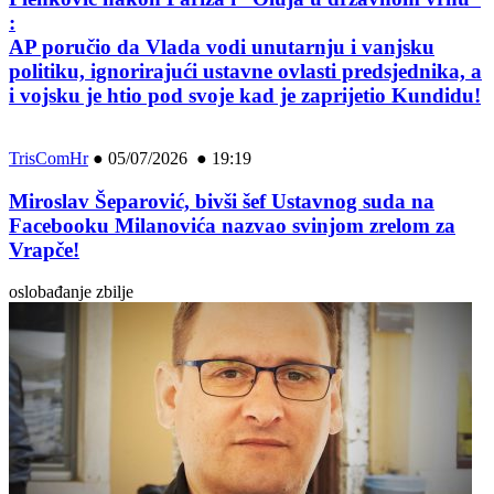
:
AP poručio da Vlada vodi unutarnju i vanjsku
politiku, ignorirajući ustavne ovlasti predsjednika, a
i vojsku je htio pod svoje kad je zaprijetio Kundidu!
TrisComHr
●
05/07/2026 ● 19:19
Miroslav Šeparović, bivši šef Ustavnog suda na
Facebooku Milanovića nazvao svinjom zrelom za
Vrapče!
oslobađanje zbilje