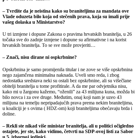
– Tvrdite da je neistina kako su braniteljima za mandata ove
Vlade oduzeta bilo koja od stečenih prava, koja su imali prije
vašeg dolaska u Ministarstvo?
U tri izmjene i dopune Zakona o pravima hrvatskih branitelja, u 26
točaka sve do zadnje izmjene i dopune su afirmativne i na korist
hrvatskih branitelja. To se sve može provjeriti…
– Znači, nisu dirane ni ospkrbnine?
Opskrbnina je samo promijenila titular i ne zove se više opskrbnina
nego zajamčena minimalna naknada. Uveli smo reda, i zbog
nedostatka sredstava neki su ostali bez opskrbnine, ali su višečlane
obitelji branitelja u tome profitirale. A da me par odvjetnika nisu,
kako mi u žargonu kažemo, “oženili” za 43 milijuna kuna, možda bi
bilo novca i za ove druge. Međutim, onaj koji nam je uzeo 43
milijuna na temelju nepripadajućih prava prema nekim braniteljima,
u koaliciji je s ovima ( HDZ-om) koji braniteljima obećavaju brda i
doline.
– Rekli ste nikad više ministar branitelja, ali u politici očigledno
ostajete, jer ste, kako vidimo, četvrti na SDP-ovoj listi za Sabor
u 5. izbornoj jedinici.