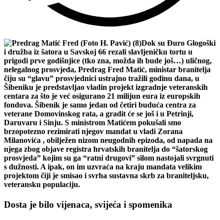
Dok su Đuro Glogoški
i družba iz šatora u Savskoj 66 rezali slavljeničku tortu u
prigodi prve godišnjice (tko zna, možda ih bude još…) uličnog,
nelegalnog prosvjeda, Predrag Fred Matić, ministar branitelja
čiju su “glavu” prosvjednici ustrajno tražili godinu dana, u
Šibeniku je predstavljao vladin projekt izgradnje veteranskih
centara za što je već osigurano 21 milijun eura iz europskih
fondova. Šibenik je samo jedan od četiri buduća centra za
veterane Domovinskog rata, a gradit će se još i u Petrinji,
Daruvaru i Sinju. S ministrom Matićem pokušali smo
brzopotezno rezimirati njegov mandat u vladi Zorana
Milanovića , obilježen nizom neugodnih epizoda, od napada na
njega zbog objave registra hrvatskih branitelja do “šatorskog
prosvjeda” kojim su ga “ratni drugovi” silom nastojali svrgnuti
s dužnosti. A ipak, on im uzvraća na kraju mandata velikim
projektom čiji je smisao i svrha sustavna skrb za braniteljsku,
veteransku populaciju.
Dosta je bilo vijenaca, svijeća i spomenika