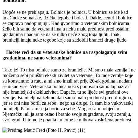
bolnicama?
Uopće se ne preklapaju. Bolnica je bolnica. U bolnicu se ide kad
imaš neke somatske, fizičke tegobe i bolesti. Dakle, centri i bolnice
se zapravo nadopunjuju. Kad gvoorimo o veteranskim bolnicama
želio bih samo da veterani imaju neku malu prednost pred ostalim
građanima i nadam se da se nitko neće zbog toga ljutiti. Ipak,
branitelji imaju neke tegobe koje su zadobili braneći druge ljude.
– Hoćete reći da su veteranske bolnice na raspolaganju svim
građanima, ne samo veteranima?
Tako je! To nisu bolnice samo za branitelje. Mi smo mala zemlja i ne
možemo sebi priuštiti ekskluzivitet za veterane. To rade zemlje koje
su konstantno u ratu, a mi smo imali rat prije 20-ak godina i nadam
se nikad više. Veteranska bolnica nosi s ponosom samo taj naziv i
nije braniteljski ekskluzivitet. Dapače, tu se liječe svi građani ove
zemlje. Braniteljima želimo dati samo malu prednost pred drugima,
jer se oni nisu borili za sebe , nego za druge. Ja sam bio vukovarski
branitelj. Pa nisam se ja borio za sebe. Mogao sam pobjeći u
Njemačku, ali ja sam ostao i branio svoje sugrađane, svoju zemlju,
svoj grad. U tome je poanta i u tome je njihova zaslužena prednost.