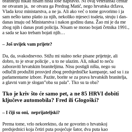
branitelju nikad nisam ništa loše napravio. Ni ovaj veteranski centar
ne otvaram ja, ne otvara ga Predrag Matić, nego hrvatska država,
Vlada kroz ministarstva, a ne ja. Ali ako već o tome govorimo i ja
sam nešto tamo platio za njih, nekoliko mjeseci toaleta, struju i dan-
danas imaju od Ministarstva i nakon godinu dana. Žao mi je da me
zbog njih i danas prati policija. Nisam se morao bojati četnika 1991.,
a sada se kao trebam bojati njih…
– Još uvijek vam prijete?
Da, da, svakodnevno. Stižu mi stalno neke pisane prijetnje, ali
dobro, to je stvar policije , u to ne ulazim. Ali, nikad to neću
zaboraviti hrvatskim braniteljima. Nisu postigli ništa, nego su
odlučili produžiti prosvjed zbog predsjedničke kampanje, sad su i za
parlamentarne izbore. Pazite, borite se za prava hrvatskih branitelja,
a glavni vam je slogan”oba su pala”. Tko su ta oba?
Tko je kriv što će samo pet, a ne 85 HRVI dobiti
ključeve automobila? Fred ili Glogoški?
– I čiji su oni, neprijateljski?
Prema tome, vrlo nekorektno, da ne govorim o hrvatskoj
predsjednici koja četiri puta posjećuje šator, dva puta kao