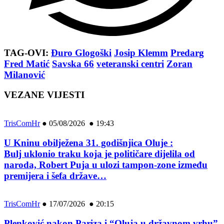
TAG-OVI:
Đuro Glogoški
Josip Klemm
Predarg
Fred Matić
Savska 66
veteranski centri
Zoran
Milanović
VEZANE VIJESTI
TrisComHr
●
05/08/2026 ● 19:43
U Kninu obilježena 31. godišnjica Oluje :
Bulj uklonio traku koja je političare dijelila od
naroda, Robert Puja u ulozi tampon-zone između
premijera i šefa države…
TrisComHr
●
17/07/2026 ● 20:15
Plenković nakon Pariza i “Oluja u državnom vrhu”