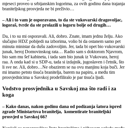
mjeseci proveo u srbijanskim logorima, za ovih godinu dana trajanja
braniteljskog prosvjeda ne bi preživio…
– Ali i to vam je osporavano, to da ste vukovarski dragovoljac,
logoraš, tvrde da ste prolazili u logoru bolje od drugih…
Da, i to su mi osporavali. Ali, dobro. Znate, imam jednu želju. Ako
slučajno HDZ pobijedi na izborima, volio bi da ostanem samo pet
minuta ministar da dušu zadovoljim. Jer, tada bi opet bio vukovarski
junak, heroj Domovinskog rata… Radio sam s doktorom Njavrom,
bio sam mu šef kabineta, i tada sam bio junak iz Vukovara, heroj
raa. A onda kad si u SDP-u, tada si izdajnik, jugoslaven i četnik, što
li sve ne. Ali, dobro…Ne obazirem se na ovu manjinu koja buči. Jer
mi imamo petsto tisuća branitelja, barem na papiru, a među tim
prosvjednicima u Savskoj prodefiliralo je par tisuća ljudi.
Vodstvo prosvjednika u Savskoj zna što radi i za
koga
– Kako danas, nakon godinu dana od podizanja šatora ispred
zgrade Ministartsva branitelja, komentirate braniteljski
prosvjed u Savskoj 66?