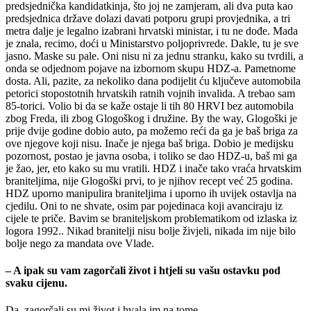
predsjednička kandidatkinja, što joj ne zamjeram, ali dva puta kao
predsjednica države dolazi davati potporu grupi provjednika, a tri
metra dalje je legalno izabrani hrvatski ministar, i tu ne dođe. Mada
je znala, recimo, doći u Ministarstvo poljoprivrede. Dakle, tu je sve
jasno. Maske su pale. Oni nisu ni za jednu stranku, kako su tvrdili, a
onda se odjednom pojave na izbornom skupu HDZ-a. Pametnome
dosta. Ali, pazite, za nekoliko dana podijelit ću ključeve automobila
petorici stopostotnih hrvatskih ratnih vojnih invalida. A trebao sam
85-torici. Volio bi da se kaže ostaje li tih 80 HRVI bez automobila
zbog Freda, ili zbog Glogoškog i družine. By the way, Glogoški je
prije dvije godine dobio auto, pa možemo reći da ga je baš briga za
ove njegove koji nisu. Inače je njega baš briga. Dobio je medijsku
pozornost, postao je javna osoba, i toliko se dao HDZ-u, baš mi ga
je žao, jer, eto kako su mu vratili. HDZ i inače tako vraća hrvatskim
braniteljima, nije Glogoški prvi, to je njihov recept već 25 godina.
HDZ uporno manipulira braniteljima i uporno ih uvijek ostavlja na
cjedilu. Oni to ne shvate, osim par pojedinaca koji avanciraju iz
cijele te priče. Bavim se braniteljskom problematikom od izlaska iz
logora 1992.. Nikad branitelji nisu bolje živjeli, nikada im nije bilo
bolje nego za mandata ove Vlade.
– A ipak su vam zagorčali život i htjeli su vašu ostavku pod
svaku cijenu.
Da, zagorčali su mi život i hvala im na tome…