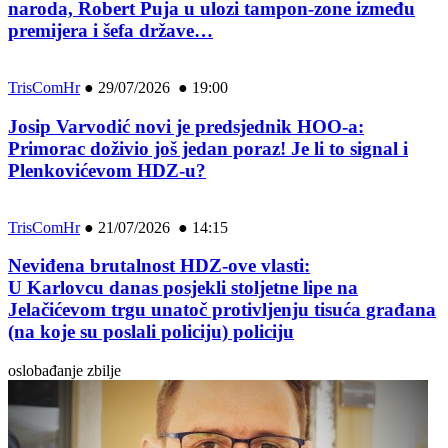
naroda, Robert Puja u ulozi tampon-zone između
premijera i šefa države…
TrisComHr
●
29/07/2026 ● 19:00
Josip Varvodić novi je predsjednik HOO-a:
Primorac doživio još jedan poraz! Je li to signal i
Plenkovićevom HDZ-u?
TrisComHr
●
21/07/2026 ● 14:15
Neviđena brutalnost HDZ-ove vlasti:
U Karlovcu danas posjekli stoljetne lipe na
Jelačićevom trgu unatoč protivljenju tisuća građana
(na koje su poslali policiju) policiju
oslobađanje zbilje