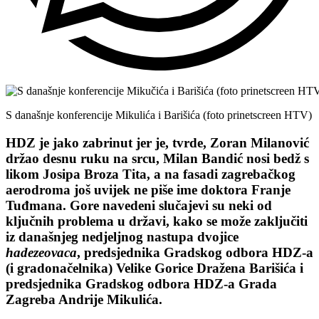
S današnje konferencije Mikulića i Barišića (foto prinetscreen HTV)
HDZ
je jako zabrinut jer je, tvrde,
Zoran Milanović
držao desnu ruku na srcu,
Milan Bandić
nosi bedž s
likom
Josipa Broza Tita
, a na fasadi zagrebačkog
aerodroma još uvijek ne piše ime
doktora Franje
Tuđman
a. Gore navedeni slučajevi su neki od
ključnih problema u državi, kako se može zaključiti
iz današnjeg nedjeljnog nastupa dvojice
hadezeovaca
, predsjednika Gradskog odbora HDZ-a
(i gradonačelnika) Velike Gorice
Dražena Barišića
i
predsjednika Gradskog odbora HDZ-a Grada
Zagreba
Andrije Mikulića
.