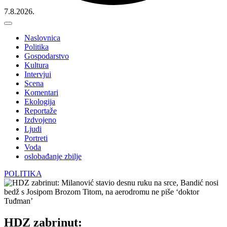
7.8.2026.
Naslovnica
Politika
Gospodarstvo
Kultura
Intervjui
Scena
Komentari
Ekologija
Reportaže
Izdvojeno
Ljudi
Portreti
Voda
oslobađanje zbilje
POLITIKA
HDZ zabrinut: