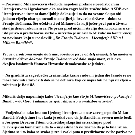
– Pozivamo Milanovićevu vladu da napokon prekine s predizbornim
licemjerstvom i igrokazom oko naziva zagrebačke zračne luke. A SDP-ovo
licemjerstvo i instant domoljublje dokazuje i to da na svome skupu niti
jednom riječju nisu spomenuli utemeljitelja hrvatske države – doktora
Franje Tuđmana. Što očekivati od Milanovića koji jučer prvi put u životu
stavlja desnu ruku na srce. Ne preza pred ničim i stavlja desnu ruku na srce –
isključivo u predizborne svrhe – ustvrdio je uz ostalo
Mikulić
na konferenciji
za novinare koju su naslovili: „
Dr. Franjo Tuđman – Licemjerje SDP-a i
Milana Bandića
“.
Već se aerodromu moglo dati ime, posebice jer je obitelj utemeljitelja moderne
hrvatske države doktora Franje Tuđmana već dala suglasnost
, vele ova
dvojica istaknutih članova Hrvatske demokratske zajednice.
– Na gradilištu zagrebačke zračne luke kasne radovi i jedan dio fasade se ne
može završiti i zatvoriti dok se ne definira koji će napis biti na nju stavljen –
zabrinut je
Barišić.
Mikulić dalje napominje kako ‘
licemjerje kao što je Milanovićevo, pokazuje i
Bandić – doktora Tuđmana se sjeti isključivo u predizborne svrhe
‘.
– Podjednako tako imamo i jednog licemjera, a on se zove gospodin Milan
Bandić. Podsjetimo i to: kada je otkriveno da je Bandić na reveru nosio bedž
s Josipom Brozom Titom u Gradskoj skupštini se zaklinjao pred
televizijskim kamerama da to – nije istina! A svi znamo da je to bila istina.
Sjetimo se i to kako se svako jutro i svaki puta u predizborne svrhe poziva na