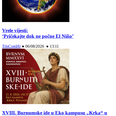
Vrele vijesti:
‘Pričekajte dok ne počne El Niño’
TrisComHr
●
06/08/2026 ● 13:11
XVIII. Burnumske ide u Eko kampusu „Krka“ u