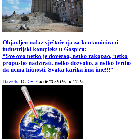
Objavljen nalaz vještačenja za kontaminirani
industrijski kompleks u Gospiću:
“Sve ovo netko je dovezao, netko zakopao, netko
propustio nadzirati, netko dozvolio, a netko tvrdio
da nema hitnosti. Svaka karika ima ime!!!”
Davorka Blažević
●
06/08/2026 ● 17:24