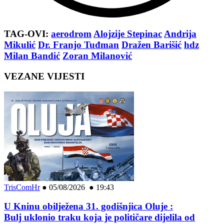
TAG-OVI:
aerodrom
Alojzije Stepinac
Andrija
Mikulić
Dr. Franjo Tuđman
Dražen Barišić
hdz
Milan Bandić
Zoran Milanović
VEZANE VIJESTI
TrisComHr
●
05/08/2026 ● 19:43
U Kninu obilježena 31. godišnjica Oluje :
Bulj uklonio traku koja je političare dijelila od