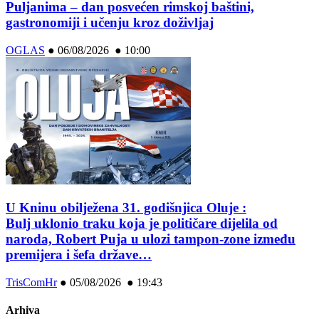
Puljanima – dan posvećen rimskoj baštini,
gastronomiji i učenju kroz doživljaj
OGLAS
●
06/08/2026 ● 10:00
U Kninu obilježena 31. godišnjica Oluje :
Bulj uklonio traku koja je političare dijelila od
naroda, Robert Puja u ulozi tampon-zone između
premijera i šefa države…
TrisComHr
●
05/08/2026 ● 19:43
Arhiva