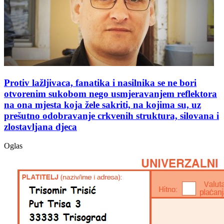
Protiv lažljivaca, fanatika i nasilnika se ne bori
otvorenim sukobom nego usmjeravanjem reflektora
na ona mjesta koja žele sakriti, na kojima su, uz
prešutno odobravanje crkvenih struktura, silovana i
zlostavljana djeca
Oglas