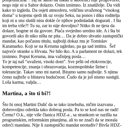
nego nije ni u Sabor dolazio. Osim iznimno. Iz znatiželje. Da vidi
kako to izgleda. Da osjeti atmosferu, veličinu uvaženog “visokog
doma” u kojemu sjedi tik uz svoju Seku, na ponos i diku roditelja
koji ni u snu slutili nisu dokle će njihov podmladak dogurati . I šta
im treba više?! Tu su, zar to nije dovoljno? Nitko ih ne tjera da
dolaze, bogme ni da govore. Plaća svejedno uredno ide. A i šta bi
govorili ako ih niko ništa ne pita… Da je dobro shvatio zastupnički
mandat, kao počasnu titulu, najbolji dokaz mu je Tomislav
Karamarko. Koji se na Keruma ugledao, pa ga sad imitira. Šef
najveće stranke u Hrvata. Ne bilo tko. A u parlament ne dolazi, tek
iznimno. Poput Keruma, ima važnijeg posla…
To je taj naš “uvaženi, visoki dom”. Sve pršti od elokvencije,
kompetencije, znanja i obrazovanja, kozmopolitske širine i
tolerancije. Takav smo mi narod. Biramo samo najbolje. S njima
ćemo najbrže u blistavu budućnost. Čudo da je još nismo sustigli.
Loša karma, valjda…
Martina, a što ti bi?!
Što bi onoj Martini Dalić da se tako iznebuha, ničim izazvana ,
dobrovoljno odrekla tako dobrog posla. Pa to se kod nas ne radi!
Čemu? O.k., nije više članica HDZ-a , sa strankom se razišla na
programskim, reformskim pitanjima, ali to ne znači da se morala
odreći mandata. Nije li zastupnički mandat neotuđiv? Bivša HDZ-