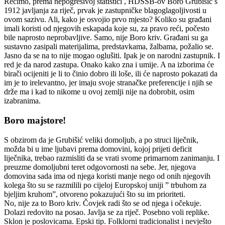
Recimo, prema nepogrešivoj statistici , HDSSB-ov Boro Grubišić s
1912 javljanja za riječ, prvak je zastupničke blagoglagoljivosti u
ovom sazivu. Ali, kako je osvojio prvo mjesto? Koliko su građani
imali koristi od njegovih eskapada koje su, za pravo reći, počesto
bile naprosto neprobavljive. Samo, nije Boro kriv. Građani su ga
sustavno zasipali materijalima, predstavkama, žalbama, požalio se.
Jasno da se na to nije mogao oglušiti. Ipak je on narodni zastupnik. I
red je da narod zastupa. Onako kako zna i umije. A na izborima će
birači ocijeniti je li to činio dobro ili loše, ili će naprosto pokazati da
im je to irelevantno, jer imaju svoje stranačke preferencije i njih se
drže ma i kad to nikome u ovoj zemlji nije na dobrobit, osim
izabranima.
Boro majstore!
S obzirom da je Grubišić veliki domoljub, a po struci liječnik,
možda bi u ime ljubavi prema domovini, kojoj prijeti deficit
liječnika, trebao razmisliti da se vrati svome primarnom zanimanju. I
preuzme domoljubni teret odgovornosti na sebe. Jer, njegova
domovina sada ima od njega koristi manje nego od onih njegovih
kolega što su se razmilili po cijeloj Europskoj uniji ” trbuhom za
bjeljim kruhom”, otvoreno pokazujući što su im prioriteti.
No, nije za to Boro kriv. Čovjek radi što se od njega i očekuje.
Dolazi redovito na posao. Javlja se za riječ. Posebno voli replike.
Sklon je poslovicama. Epski tip. Folklorni tradicionalist i nevješto