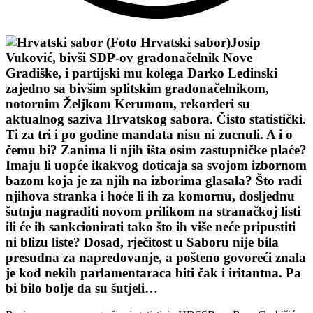
Josip
Vuković, bivši SDP-ov gradonačelnik Nove
Gradiške, i partijski mu kolega Darko Ledinski
zajedno sa bivšim splitskim gradonačelnikom,
notornim Željkom Kerumom, rekorderi su
aktualnog saziva Hrvatskog sabora. Čisto statistički.
Ti za tri i po godine mandata nisu ni zucnuli. A i o
čemu bi? Zanima li njih išta osim zastupničke plaće?
Imaju li uopće ikakvog doticaja sa svojom izbornom
bazom koja je za njih na izborima glasala? Što radi
njihova stranka i hoće li ih za komornu, dosljednu
šutnju nagraditi novom prilikom na stranačkoj listi
ili će ih sankcionirati tako što ih više neće pripustiti
ni blizu liste? Dosad, rječitost u Saboru nije bila
presudna za napredovanje, a pošteno govoreći znala
je kod nekih parlamentaraca biti čak i iritantna. Pa
bi bilo bolje da su šutjeli…