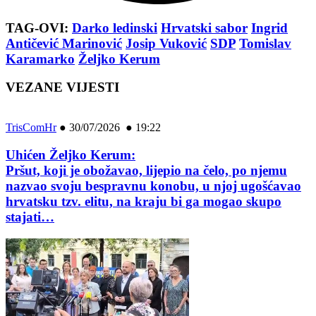
TAG-OVI:
Darko ledinski
Hrvatski sabor
Ingrid
Antičević Marinović
Josip Vuković
SDP
Tomislav
Karamarko
Željko Kerum
VEZANE VIJESTI
TrisComHr
●
30/07/2026 ● 19:22
Uhićen Željko Kerum:
Pršut, koji je obožavao, lijepio na čelo, po njemu
nazvao svoju bespravnu konobu, u njoj ugošćavao
hrvatsku tzv. elitu, na kraju bi ga mogao skupo
stajati…