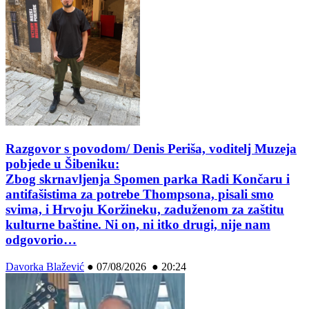
Razgovor s povodom/ Denis Periša, voditelj Muzeja
pobjede u Šibeniku:
Zbog skrnavljenja Spomen parka Radi Končaru i
antifašistima za potrebe Thompsona, pisali smo
svima, i Hrvoju Koržineku, zaduženom za zaštitu
kulturne baštine. Ni on, ni itko drugi, nije nam
odgovorio…
Davorka Blažević
●
07/08/2026 ● 20:24