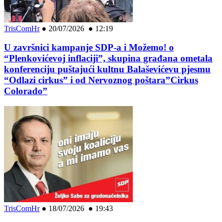
TrisComHr
●
20/07/2026 ● 12:19
U završnici kampanje SDP-a i Možemo! o
“Plenkovićevoj inflaciji”, skupina građana ometala
konferenciju puštajući kultnu Balaševićevu pjesmu
“Odlazi cirkus” i od Nervoznog poštara”Cirkus
Colorado”
TrisComHr
●
18/07/2026 ● 19:43