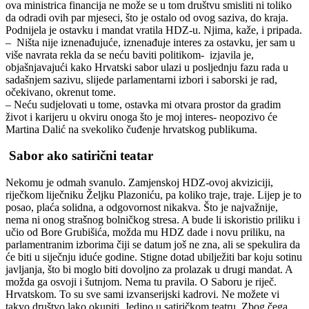
ova ministrica financija ne može se u tom društvu smisliti ni toliko
da odradi ovih par mjeseci, što je ostalo od ovog saziva, do kraja.
Podnijela je ostavku i mandat vratila HDZ-u. Njima, kaže, i pripada.
– Ništa nije iznenađujuće, iznenađuje interes za ostavku, jer sam u
više navrata rekla da se neću baviti politikom- izjavila je,
objašnjavajući kako Hrvatski sabor ulazi u posljednju fazu rada u
sadašnjem sazivu, slijede parlamentarni izbori i saborski je rad,
očekivano, okrenut tome.
– Neću sudjelovati u tome, ostavka mi otvara prostor da gradim
život i karijeru u okviru onoga što je moj interes- neopozivo će
Martina Dalić na svekoliko čuđenje hrvatskog publikuma.
Sabor ako satirični teatar
Nekomu je odmah svanulo. Zamjenskoj HDZ-ovoj akviziciji,
riječkom liječniku Željku Plazoniću, pa koliko traje, traje. Lijep je to
posao, plaća solidna, a odgovornost nikakva. Što je najvažnije,
nema ni onog strašnog bolničkog stresa. A bude li iskoristio priliku i
učio od Bore Grubišića, možda mu HDZ dade i novu priliku, na
parlamentranim izborima čiji se datum još ne zna, ali se spekulira da
će biti u siječnju iduće godine. Stigne dotad ubilježiti bar koju sotinu
javljanja, što bi moglo biti dovoljno za prolazak u drugi mandat. A
možda ga osvoji i šutnjom. Nema tu pravila. O Saboru je riječ.
Hrvatskom. To su sve sami izvanserijski kadrovi. Ne možete vi
takvo društvo lako okupiti. Jedino u satiričkom teatru. Zbog čega