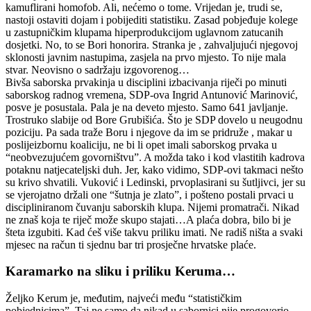
kamuflirani homofob. Ali, nećemo o tome. Vrijedan je, trudi se,
nastoji ostaviti dojam i pobijediti statistiku. Zasad pobjeđuje kolege
u zastupničkim klupama hiperprodukcijom uglavnom zatucanih
dosjetki. No, to se Bori honorira. Stranka je , zahvaljujući njegovoj
sklonosti javnim nastupima, zasjela na prvo mjesto. To nije mala
stvar. Neovisno o sadržaju izgovorenog…
Bivša saborska prvakinja u disciplini izbacivanja riječi po minuti
saborskog radnog vremena, SDP-ova Ingrid Antunović Marinović,
posve je posustala. Pala je na deveto mjesto. Samo 641 javljanje.
Trostruko slabije od Bore Grubišića. Što je SDP dovelo u neugodnu
poziciju. Pa sada traže Boru i njegove da im se pridruže , makar u
poslijeizbornu koaliciju, ne bi li opet imali saborskog prvaka u
“neobvezujućem govorništvu”. A možda tako i kod vlastitih kadrova
potaknu natjecateljski duh. Jer, kako vidimo, SDP-ovi takmaci nešto
su krivo shvatili. Vuković i Ledinski, prvoplasirani su šutljivci, jer su
se vjerojatno držali one “šutnja je zlato”, i pošteno postali prvaci u
discipliniranom čuvanju saborskih klupa. Nijemi promatrači. Nikad
ne znaš koja te riječ može skupo stajati…A plaća dobra, bilo bi je
šteta izgubiti. Kad ćeš više takvu priliku imati. Ne radiš ništa a svaki
mjesec na račun ti sjednu bar tri prosječne hrvatske plaće.
Karamarko na sliku i priliku Keruma…
Željko Kerum je, međutim, najveći među “statističkim
pobjednicima”. Taj ne samo da nikad u sabornici nije progovorio,