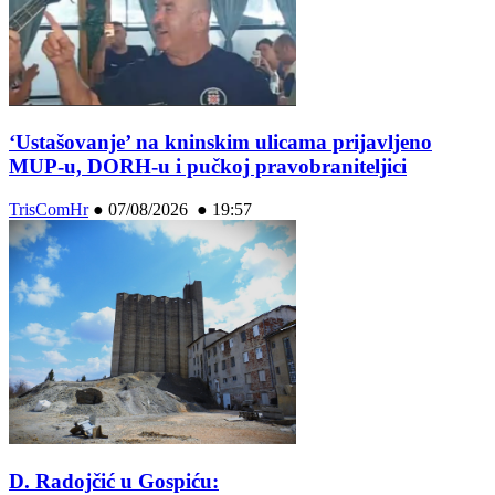
‘Ustašovanje’ na kninskim ulicama prijavljeno
MUP-u, DORH-u i pučkoj pravobraniteljici
TrisComHr
●
07/08/2026 ● 19:57
D. Radojčić u Gospiću: