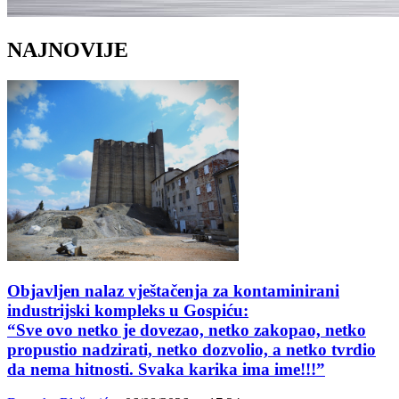
NAJNOVIJE
Objavljen nalaz vještačenja za kontaminirani
industrijski kompleks u Gospiću:
“Sve ovo netko je dovezao, netko zakopao, netko
propustio nadzirati, netko dozvolio, a netko tvrdio
da nema hitnosti. Svaka karika ima ime!!!”