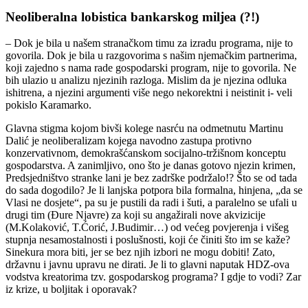
Neoliberalna lobistica bankarskog miljea (?!)
– Dok je bila u našem stranačkom timu za izradu programa, nije to
govorila. Dok je bila u razgovorima s našim njemačkim partnerima,
koji zajedno s nama rade gospodarski program, nije to govorila. Ne
bih ulazio u analizu njezinih razloga. Mislim da je njezina odluka
ishitrena, a njezini argumenti više nego nekorektni i neistinit i- veli
pokislo Karamarko.
Glavna stigma kojom bivši kolege nasrću na odmetnutu Martinu
Dalić je neoliberalizam kojega navodno zastupa protivno
konzervativnom, demokrašćanskom socijalno-tržišnom konceptu
gospodarstva. A zanimljivo, ono što je danas gotovo njezin krimen,
Predsjedništvo stranke lani je bez zadrške podržalo!? Što se od tada
do sada dogodilo? Je li lanjska potpora bila formalna, hinjena, „da se
Vlasi ne dosjete“, pa su je pustili da radi i šuti, a paralelno se ufali u
drugi tim (Đure Njavre) za koji su angažirali nove akvizicije
(M.Kolaković, T.Ćorić, J.Budimir…) od većeg povjerenja i višeg
stupnja nesamostalnosti i poslušnosti, koji će činiti što im se kaže?
Sinekura mora biti, jer se bez njih izbori ne mogu dobiti! Zato,
državnu i javnu upravu ne dirati. Je li to glavni naputak HDZ-ova
vodstva kreatorima tzv. gospodarskog programa? I gdje to vodi? Zar
iz krize, u boljitak i oporavak?