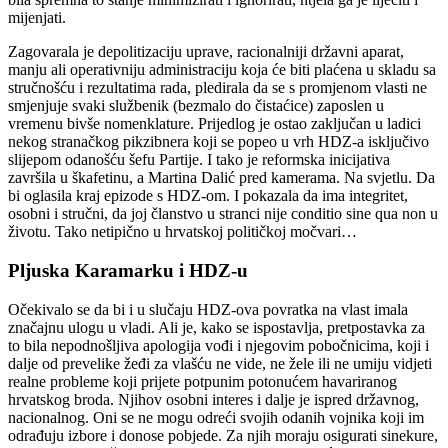
mijenjati.
Zagovarala je depolitizaciju uprave, racionalniji državni aparat,
manju ali operativniju administraciju koja će biti plaćena u skladu sa
stručnošću i rezultatima rada, pledirala da se s promjenom vlasti ne
smjenjuje svaki službenik (bezmalo do čistaćice) zaposlen u
vremenu bivše nomenklature. Prijedlog je ostao zaključan u ladici
nekog stranačkog pikzibnera koji se popeo u vrh HDZ-a isključivo
slijepom odanošću šefu Partije. I tako je reformska inicijativa
završila u škafetinu, a Martina Dalić pred kamerama. Na svjetlu. Da
bi oglasila kraj epizode s HDZ-om. I pokazala da ima integritet,
osobni i stručni, da joj članstvo u stranci nije conditio sine qua non u
životu. Tako netipično u hrvatskoj političkoj močvari…
Pljuska Karamarku i HDZ-u
Očekivalo se da bi i u slučaju HDZ-ova povratka na vlast imala
značajnu ulogu u vladi. Ali je, kako se ispostavlja, pretpostavka za
to bila nepodnošljiva apologija vođi i njegovim pobočnicima, koji i
dalje od prevelike žeđi za vlašću ne vide, ne žele ili ne umiju vidjeti
realne probleme koji prijete potpunim potonućem havariranog
hrvatskog broda. Njihov osobni interes i dalje je ispred državnog,
nacionalnog. Oni se ne mogu odreći svojih odanih vojnika koji im
odrađuju izbore i donose pobjede. Za njih moraju osigurati sinekure,