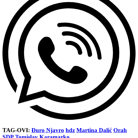
TAG-OVI:
Đuro Njavro
hdz
Martina Dalić
Orah
SDP
Tomislav Karamarko