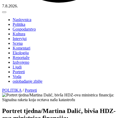
7.8.2026.
Naslovnica
Politika
Gospodarstvo
Kultura
Intervjui
Scena
Komentari
Ekologija
Reportaže
Izdvojeno
Ljudi
Portreti
Voda
oslobađanje zbilje
POLITIKA
/
Portreti
Portret tjedna/Martina Dalić, bivša HDZ-
ova ministrica financija: