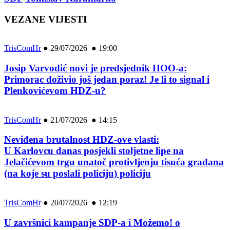
VEZANE VIJESTI
TrisComHr
●
29/07/2026 ● 19:00
Josip Varvodić novi je predsjednik HOO-a:
Primorac doživio još jedan poraz! Je li to signal i
Plenkovićevom HDZ-u?
TrisComHr
●
21/07/2026 ● 14:15
Neviđena brutalnost HDZ-ove vlasti:
U Karlovcu danas posjekli stoljetne lipe na
Jelačićevom trgu unatoč protivljenju tisuća građana
(na koje su poslali policiju) policiju
TrisComHr
●
20/07/2026 ● 12:19
U završnici kampanje SDP-a i Možemo! o