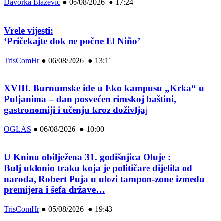
Davorka Blažević
●
06/08/2026 ● 17:24
Vrele vijesti:
‘Pričekajte dok ne počne El Niño’
TrisComHr
●
06/08/2026 ● 13:11
XVIII. Burnumske ide u Eko kampusu „Krka“ u
Puljanima – dan posvećen rimskoj baštini,
gastronomiji i učenju kroz doživljaj
OGLAS
●
06/08/2026 ● 10:00
U Kninu obilježena 31. godišnjica Oluje :
Bulj uklonio traku koja je političare dijelila od
naroda, Robert Puja u ulozi tampon-zone između
premijera i šefa države…
TrisComHr
●
05/08/2026 ● 19:43