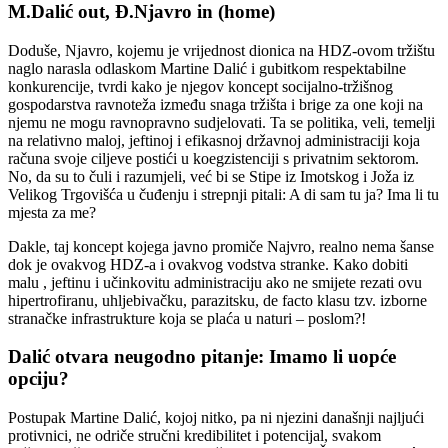
M.Dalić out, Đ.Njavro in (home)
Doduše, Njavro, kojemu je vrijednost dionica na HDZ-ovom tržištu
naglo narasla odlaskom Martine Dalić i gubitkom respektabilne
konkurencije, tvrdi kako je njegov koncept socijalno-tržišnog
gospodarstva ravnoteža između snaga tržišta i brige za one koji na
njemu ne mogu ravnopravno sudjelovati. Ta se politika, veli, temelji
na relativno maloj, jeftinoj i efikasnoj državnoj administraciji koja
računa svoje ciljeve postići u koegzistenciji s privatnim sektorom.
No, da su to čuli i razumjeli, već bi se Stipe iz Imotskog i Joža iz
Velikog Trgovišća u čuđenju i strepnji pitali: A di sam tu ja? Ima li tu
mjesta za me?
Dakle, taj koncept kojega javno promiče Najvro, realno nema šanse
dok je ovakvog HDZ-a i ovakvog vodstva stranke. Kako dobiti
malu , jeftinu i učinkovitu administraciju ako ne smijete rezati ovu
hipertrofiranu, uhljebivačku, parazitsku, de facto klasu tzv. izborne
stranačke infrastrukture koja se plaća u naturi – poslom?!
Dalić otvara neugodno pitanje: Imamo li uopće
opciju?
Postupak Martine Dalić, kojoj nitko, pa ni njezini današnji najljući
protivnici, ne odriče stručni kredibilitet i potencijal, svakom