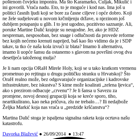
poštenom čovjeku imponira. Ma što Karamarko, Čuljak, Mikulić i
ini govorili. Vraća nadu. Eto, to je moguće i kod nas. Ima još u
politici časnih ljudi koji se bore za časne ciljeve i opće dobro. Koji
ne žele sudjelovati u novom krčmljenju države, u njezinom još
dubljem potapanju u glib. I to jest ugodno, pozitivno saznanje. Ali,
poruke Martine Dalić krajnje su neugodne. Jer, ako je HDZ
nespreman, nesposoban, bez snage i odlučnosti da provede reforme
bez kojih nećemo krenuti naprijed, baš kao što vidimo da je i SDP
takav, ta tko će naša kola izvući iz blata? Imamo li alternativu,
imamo li uopće šansu da ostanemo s glavom na površini ovog dva
desetljeća taloženog mulja?
Je li nam opcija ORaH Mirele Holy, koji se u tako kratkom vremenu
prometnuo po rejtingu u drugu političku stranku u Hrvatskoj? Što
OraH realno može, bez odgovarajuće organizacijske i kadrovske
infrastrukture, bez iskustva? S kime može koalirati „zelena ljevica“,
ako s prezirom odbacuje „crvenu“? Je li šansa u Savezu za
promjene, novoj desnoj grupaciji koja se kreće sporo, tiho,
neartikulirano, kao neka pričuva, zlu ne trebalo…? Ili nedajbože
Željka Markić koja nas vraća u „predziđe kršćanstva“?
Martina Dalić stoga je ispaljena signalna raketa koja ocrtava našu
katastrofu.
Davorka Blažević
●
26/09/2014 ● 13:47