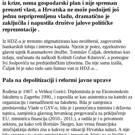
iz krize, nema gospodarski plan i nije spreman
preuzeti vlast, a Hrvatska ne može podnijeti još
jednu nepripremljenu vladu, dramatično je
zaključila i napustila društvo jalove političke
reprezentacije .
Iz HDZ-a je trenutno stigmatizirana kao neoliberal, zagovornik
bankarskih lobija i interesa kapitala. Njezin je potez, egzekutivno
glavni tajnik Karamarkove družbe, Tomislav Čuljak, detektirao kao
izdaju, sračunatu da naškodi Kolindi Grabar Kitarović, a pomogne
Ivi Josipoviću na predsjedničkim izborima. Da nije sama izašla,
Čuljak bi je tako rado sam šutnuo van iz HDZ-a…
Pala na depolitizaciji i reformi javne uprave
Rođena je 1967. u Velikoj Gorici. Diplomirala je na Ekonomskom
fakultetu u Zagrebu 1990., i zaposlila se kao asistentica na katedri za
organizaciju i menadžment na fakultetu. Bila je zamjenica
predstavnika Vlade u GSV-u, bila je i pomoćnica ministra i državna
tajnica, zamjenica glavnog hrvatskog pregovarača za priključenje
EU, ministrica financija (2010.- 2011.), a radila je i u privatnom
sektoru, pa kako veli Borislav Škegro, kao vrsna financijska
stručnjakinja dobro zna u kakvoj se situaciji Hrvatska nalazi. A nije
bila spremna to stanje minimizirati i ignorirati, htjela ga je liječiti i