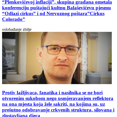
“Plenkovićevoj inflaciji”, skupina građana ometala
konferenciju puštajući kultnu Balaševićevu pjesmu
“Odlazi cirkus” i od Nervoznog poštara”Cirkus
Colorado”
oslobađanje zbilje
Protiv lažljivaca, fanatika i nasilnika se ne bori
otvorenim sukobom nego usmjeravanjem reflektora
na ona mjesta koja žele sakriti, na kojima su, uz
prešutno odobravanje crkvenih struktura, silovana i
zlostavljana djeca