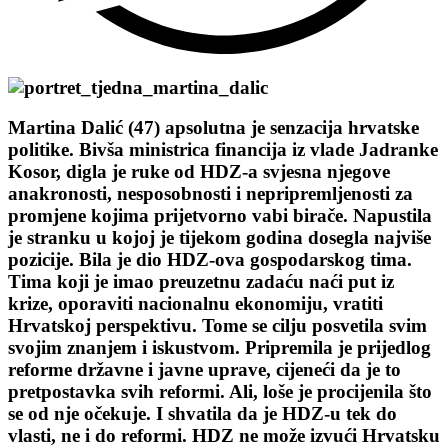
Martina Dalić (47) apsolutna je senzacija hrvatske
politike. Bivša ministrica financija iz vlade Jadranke
Kosor, digla je ruke od HDZ-a svjesna njegove
anakronosti, nesposobnosti i nepripremljenosti za
promjene kojima prijetvorno vabi birače. Napustila
je stranku u kojoj je tijekom godina dosegla najviše
pozicije. Bila je dio HDZ-ova gospodarskog tima.
Tima koji je imao preuzetnu zadaću naći put iz
krize, oporaviti nacionalnu ekonomiju, vratiti
Hrvatskoj perspektivu. Tome se cilju posvetila svim
svojim znanjem i iskustvom. Pripremila je prijedlog
reforme državne i javne uprave, cijeneći da je to
pretpostavka svih reformi. Ali, loše je procijenila što
se od nje očekuje. I shvatila da je HDZ-u tek do
vlasti, ne i do reformi. HDZ ne može izvući Hrvatsku