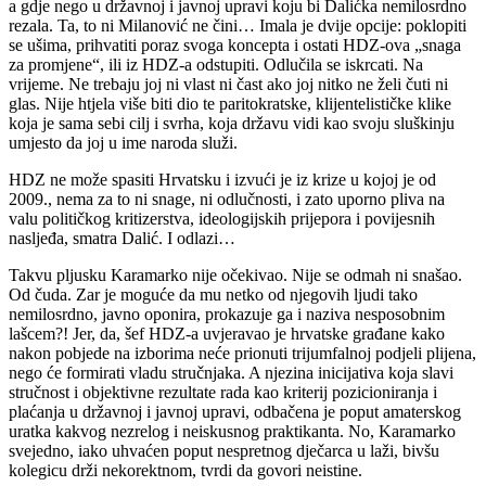
a gdje nego u državnoj i javnoj upravi koju bi Dalićka nemilosrdno
rezala. Ta, to ni Milanović ne čini… Imala je dvije opcije: poklopiti
se ušima, prihvatiti poraz svoga koncepta i ostati HDZ-ova „snaga
za promjene“, ili iz HDZ-a odstupiti. Odlučila se iskrcati. Na
vrijeme. Ne trebaju joj ni vlast ni čast ako joj nitko ne želi čuti ni
glas. Nije htjela više biti dio te paritokratske, klijentelističke klike
koja je sama sebi cilj i svrha, koja državu vidi kao svoju sluškinju
umjesto da joj u ime naroda služi.
HDZ ne može spasiti Hrvatsku i izvući je iz krize u kojoj je od
2009., nema za to ni snage, ni odlučnosti, i zato uporno pliva na
valu političkog kritizerstva, ideologijskih prijepora i povijesnih
nasljeđa, smatra Dalić. I odlazi…
Takvu pljusku Karamarko nije očekivao. Nije se odmah ni snašao.
Od čuda. Zar je moguće da mu netko od njegovih ljudi tako
nemilosrdno, javno oponira, prokazuje ga i naziva nesposobnim
lašcem?! Jer, da, šef HDZ-a uvjeravao je hrvatske građane kako
nakon pobjede na izborima neće prionuti trijumfalnoj podjeli plijena,
nego će formirati vladu stručnjaka. A njezina inicijativa koja slavi
stručnost i objektivne rezultate rada kao kriterij pozicioniranja i
plaćanja u državnoj i javnoj upravi, odbačena je poput amaterskog
uratka kakvog nezrelog i neiskusnog praktikanta. No, Karamarko
svejedno, iako uhvaćen poput nespretnog dječarca u laži, bivšu
kolegicu drži nekorektnom, tvrdi da govori neistine.