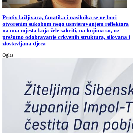
Protiv lažljivaca, fanatika i nasilnika se ne bori
otvorenim sukobom nego usmjeravanjem reflektora
na ona mjesta koja žele sakriti, na kojima su, uz
prešutno odobravanje crkvenih struktura, silovana i
zlostavljana djeca
Oglas