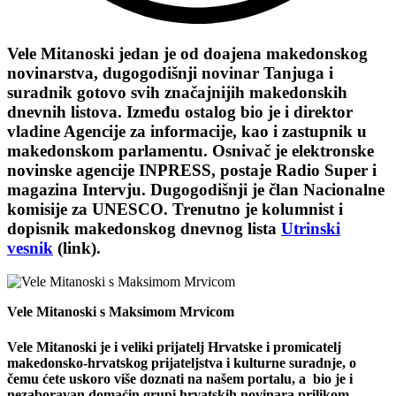
Vele Mitanoski
jedan je od doajena makedonskog
novinarstva, dugogodišnji novinar Tanjuga i
suradnik gotovo svih značajnijih makedonskih
dnevnih listova. Između ostalog bio je i direktor
vladine Agencije za informacije, kao i zastupnik u
makedonskom parlamentu. Osnivač je elektronske
novinske agencije INPRESS, postaje Radio Super i
magazina Intervju. Dugogodišnji je član Nacionalne
komisije za UNESCO. Trenutno je kolumnist i
dopisnik makedonskog dnevnog lista
Utrinski
vesnik
(link)
.
Vele Mitanoski s Maksimom Mrvicom
Vele Mitanoski je i veliki prijatelj Hrvatske i promicatelj
makedonsko-hrvatskog prijateljstva i kulturne suradnje, o
čemu ćete uskoro više doznati na našem portalu, a bio je i
nezaboravan domaćin grupi hrvatskih novinara prilikom