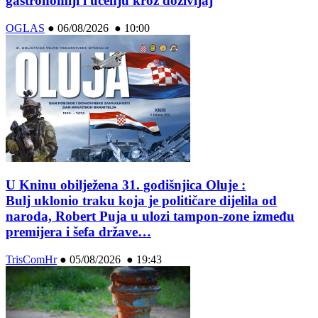
gastronomiji i učenju kroz doživljaj
OGLAS
●
06/08/2026 ● 10:00
U Kninu obilježena 31. godišnjica Oluje :
Bulj uklonio traku koja je političare dijelila od
naroda, Robert Puja u ulozi tampon-zone između
premijera i šefa države…
TrisComHr
●
05/08/2026 ● 19:43