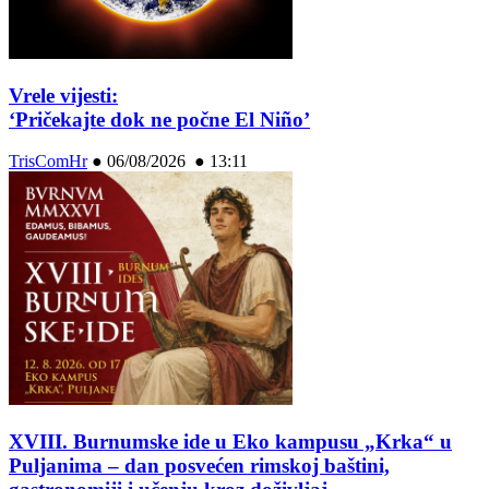
Vrele vijesti:
‘Pričekajte dok ne počne El Niño’
TrisComHr
●
06/08/2026 ● 13:11
XVIII. Burnumske ide u Eko kampusu „Krka“ u
Puljanima – dan posvećen rimskoj baštini,