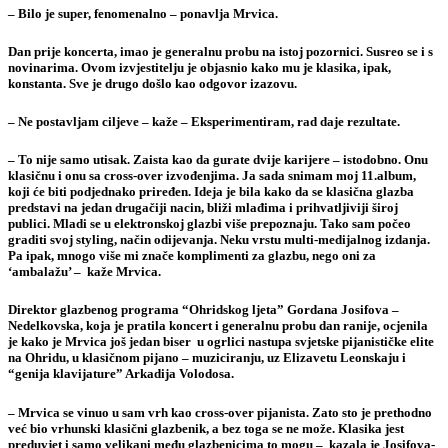
– Bilo je super, fenomenalno – ponavlja Mrvica.
Dan prije koncerta, imao je generalnu probu na istoj pozornici. Susreo se i s
novinarima. Ovom izvjestitelju je objasnio kako mu je klasika, ipak,
konstanta. Sve je drugo došlo kao odgovor izazovu.
– Ne postavljam ciljeve – kaže – Eksperimentiram, rad daje rezultate.
– To nije samo utisak. Zaista kao da gurate dvije karijere – istodobno. Onu
klasičnu i onu sa cross-over izvođenjima. Ja sada snimam moj 11.album,
koji će biti podjednako priređen. Ideja je bila kako da se klasična glazba
predstavi na jedan drugačiji nacin, bliži mlađima i prihvatljiviji široj
publici. Mladi se u elektronskoj glazbi više prepoznaju. Tako sam počeo
graditi svoj styling, način odijevanja. Neku vrstu multi-medijalnog izdanja.
Pa ipak, mnogo više mi znače komplimenti za glazbu, nego oni za
‘ambalažu’ – kaže Mrvica.
Direktor glazbenog programa “Ohridskog ljeta” Gordana Josifova –
Nedelkovska, koja je pratila koncert i generalnu probu dan ranije, ocjenila
je kako je Mrvica još jedan biser u ogrlici nastupa svjetske pijanističke elite
na Ohridu, u klasičnom pijano – muziciranju, uz Elizavetu Leonskaju i
“genija klavijature” Arkadija Volodosa.
– Mrvica se vinuo u sam vrh kao cross-over pijanista. Zato sto je prethodno
već bio vrhunski klasični glazbenik, a bez toga se ne može. Klasika jest
preduvjet i samo velikani među glazbenicima to mogu – kazala je Josifova-