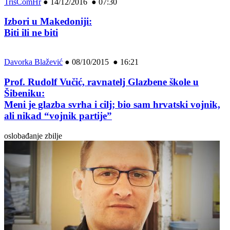
TrisComHr
●
14/12/2016 ● 07:30
Izbori u Makedoniji:
Biti ili ne biti
Davorka Blažević
●
08/10/2015 ● 16:21
Prof. Rudolf Vučić, ravnatelj Glazbene škole u
Šibeniku:
Meni je glazba svrha i cilj; bio sam hrvatski vojnik,
ali nikad “vojnik partije”
oslobađanje zbilje