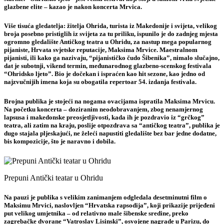
glazbene elite – kazao je nakon koncerta Mrvica.
Više tisuća gledatelja: žitelja Ohrida, turista iz Makedonije i svijeta, velikog
broja posebno pristiglih iz svijeta za tu priliku, ispunilo je do zadnjeg mjesta
ogromno gledalište Antičkog teatra u Ohridu, za nastup mega popularnog
pijaniste, Hrvata svjetske reputacije, Maksima Mrvice. Maestralnom
pijanisti, ili kako ga nazivaju, “pijanističko čudo Šibenika”, nimalo slučajno,
dat je subotnji, vikend termin, međunarodnog glazbeno-scenskog festivala
“Ohridsko ljeto”. Bio je dočekan i ispraćen kao hit sezone, kao jedno od
najzvučnijih imena koja su obogatila repertoar 54. izdanja festivala.
Brojna publika je stojeći na nogama ovacijama ispratila Maksima Mrvicu.
Na početku koncerta – doziranim neodobravanjem, zbog nenamjernog
lapsusa i makedonske preosjetljivosti, kada ih je pozdravio iz “grčkog”
teatra, ali zatim na kraju, poslije otpozdrava sa “antičkog teatra”, publika je
dugo stajala pljeskajući, ne želeći napustiti gledalište bez bar jedne dodatne,
bis kompozicije, što je naravno i dobila.
Prepuni Antički teatar u Ohridu
Na pauzi je publika s velikim zanimanjem odgledala desetminutni film o
Maksimu Mrvici, naslovljen “Hrvatska rapsodija”, koji prikazije prijeđeni
put velikog umjetnika – od relativno male šibenske sredine, preko
zagrebačke dvorane “Vatroslav Lisinski”, osvojene nagrade u Parizu, do