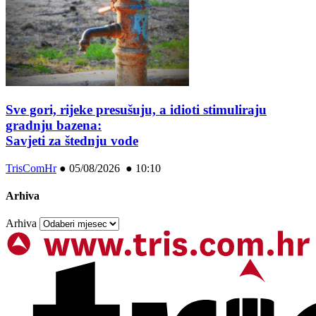
Sve gori, rijeke presušuju, a idioti stimuliraju
gradnju bazena:
Savjeti za štednju vode
TrisComHr
●
05/08/2026 ● 10:10
Arhiva
Arhiva