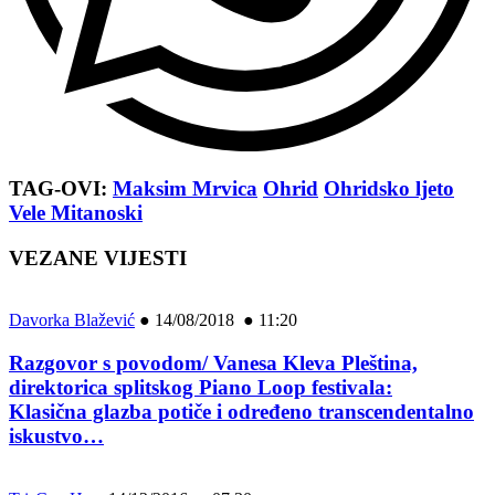
TAG-OVI:
Maksim Mrvica
Ohrid
Ohridsko ljeto
Vele Mitanoski
VEZANE VIJESTI
Davorka Blažević
●
14/08/2018 ● 11:20
Razgovor s povodom/ Vanesa Kleva Pleština,
direktorica splitskog Piano Loop festivala:
Klasična glazba potiče i određeno transcendentalno
iskustvo…