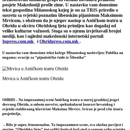
posjete Makedoniji prošle zime. U nastavku vam donosimo
tekst gospodina Mitanoskog kojeg je on za TRIS priredio o
susretu sa svjetski poznatim šibenskim pijanistom Maksimom
Mrvicom, s obzirom da je njegov nastup u Antičkom teatru u
Ohridu u okviru Ohridskog ljeta primljen kao događaj od
velike kulturne važnosti. Stoga su o njemu izvještavali brojni
mediji, kao i ugledni makedonski internetski portali
Inpress.com.mk
i
Ohridpress.com.mk
.
U nastavku vam donosimo tekst kolege Mitanoskog naslovljen:
Publika na
nogama: ovacije za “pijanističko čudo iz Šibenika”
Mrvica u Antičkom teatru Ohridu
OHRID – Na impozantnoj sceni Antičkog teatra u staroj gradskoj jezgri
drevnog Ohrida, u subotu navečer, spektakularni koncert hrvatskog i
svjetski etabliranog klaviriste Maksima Mrvice. Svirao je pred više tisuća
posjetitelja.
– Bilo je super, fenomenalno. Ta impozantnost scene, sva okolna povijest i
starine. “Ohridsko ljeto” jest veliki festival koji stoji u samom vrhu svjetske