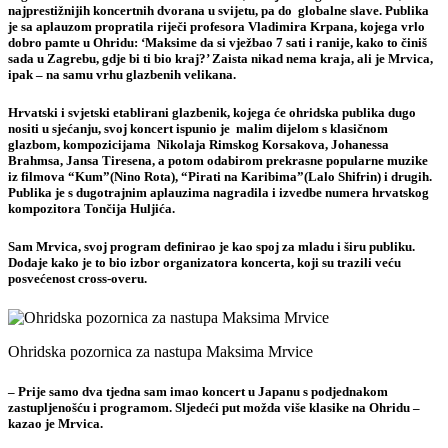
najprestižnijih koncertnih dvorana u svijetu, pa do globalne slave. Publika
je sa aplauzom propratila riječi profesora Vladimira Krpana, kojega vrlo
dobro pamte u Ohridu: ‘Maksime da si vježbao 7 sati i ranije, kako to činiš
sada u Zagrebu, gdje bi ti bio kraj?’ Zaista nikad nema kraja, ali je Mrvica,
ipak – na samu vrhu glazbenih velikana.
Hrvatski i svjetski etablirani glazbenik, kojega će ohridska publika dugo
nositi u sjećanju, svoj koncert ispunio je malim dijelom s klasičnom
glazbom, kompozicijama Nikolaja Rimskog Korsakova, Johanessa
Brahmsa, Jansa Tiresena, a potom odabirom prekrasne popularne muzike
iz filmova “Kum”(Nino Rota), “Pirati na Karibima”(Lalo Shifrin) i drugih.
Publika je s dugotrajnim aplauzima nagradila i izvedbe numera hrvatskog
kompozitora Tončija Huljića.
Sam Mrvica, svoj program definirao je kao spoj za mladu i širu publiku.
Dodaje kako je to bio izbor organizatora koncerta, koji su trazili veću
posvećenost cross-overu.
Ohridska pozornica za nastupa Maksima Mrvice
– Prije samo dva tjedna sam imao koncert u Japanu s podjednakom
zastupljenošću i programom. Sljedeći put možda više klasike na Ohridu –
kazao je Mrvica.