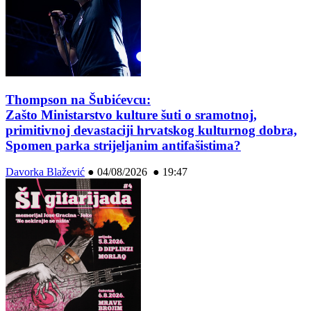
Thompson na Šubićevcu:
Zašto Ministarstvo kulture šuti o sramotnoj,
primitivnoj devastaciji hrvatskog kulturnog dobra,
Spomen parka strijeljanim antifašistima?
Davorka Blažević
●
04/08/2026 ● 19:47