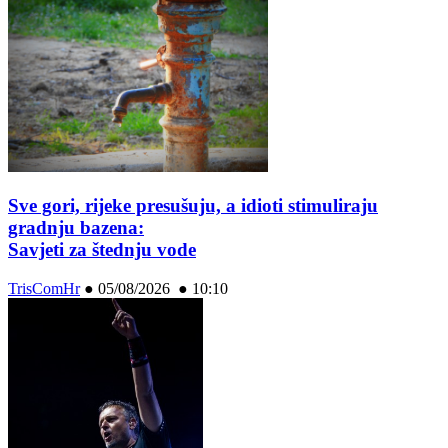
Sve gori, rijeke presušuju, a idioti stimuliraju
gradnju bazena:
Savjeti za štednju vode
TrisComHr
●
05/08/2026 ● 10:10