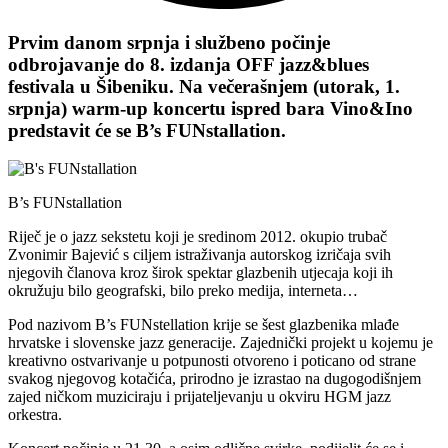
Prvim danom srpnja i službeno počinje
odbrojavanje do 8. izdanja OFF jazz&blues
festivala u Šibeniku. Na večerašnjem (utorak, 1.
srpnja) warm-up koncertu ispred bara Vino&Ino
predstavit će se B’s FUNstallation.
B’s FUNstallation
Riječ je o jazz sekstetu koji je sredinom 2012. okupio trubač
Zvonimir Bajević s ciljem istraživanja autorskog izričaja svih
njegovih članova kroz širok spektar glazbenih utjecaja koji ih
okružuju bilo geografski, bilo preko medija, interneta…
Pod nazivom B’s FUNstellation krije se šest glazbenika mlađe
hrvatske i slovenske jazz generacije. Zajednički projekt u kojemu je
kreativno ostvarivanje u potpunosti otvoreno i poticano od strane
svakog njegovog kotačića, prirodno je izrastao na dugogodišnjem
zajed ničkom muziciraju i prijateljevanju u okviru HGM jazz
orkestra.