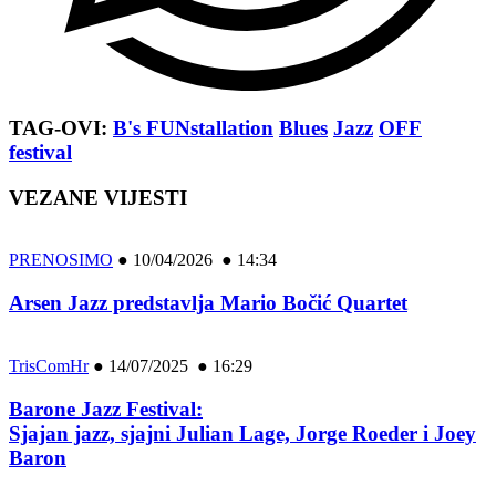
TAG-OVI:
B's FUNstallation
Blues
Jazz
OFF
festival
VEZANE VIJESTI
PRENOSIMO
●
10/04/2026 ● 14:34
Arsen Jazz predstavlja Mario Bočić Quartet
TrisComHr
●
14/07/2025 ● 16:29
Barone Jazz Festival:
Sjajan jazz, sjajni Julian Lage, Jorge Roeder i Joey
Baron