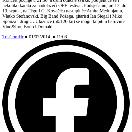
Koncert počinje u 21.30, a osim odlične svirke, podijelit će se i
nekoliko karata za nadolazeći OFF festival. Podsjećamo, od 17. do
19. srpnja, na Trgu I.G. Kovačića nastupit će Amira Medunjanin,
Vlatko Stefanovski, Big Band Požega, gitaristi Ian Siegal i Mike
Sponza i drugi… Ulaznice (50/120 kn) se mogu kupiti u barovima
Vino&Ino, Bono i Domald.
TrisComHr
●
01/07/2014 ● 11:08