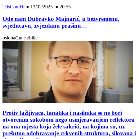
TrisComHr
●
13/02/2025 ● 20:55
Ode nam Dubravko Majnarić, u bezvremenu,
svjetlucavu, zvjezdanu prašinu…
oslobađanje zbilje
Protiv lažljivaca, fanatika i nasilnika se ne bori
otvorenim sukobom nego usmjeravanjem reflektora
na ona mjesta koja žele sakriti, na kojima su, uz
prešutno odobravanje crkvenih struktura, silovana i