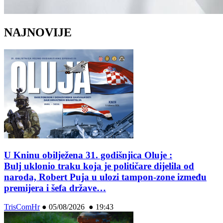
NAJNOVIJE
U Kninu obilježena 31. godišnjica Oluje :
Bulj uklonio traku koja je političare dijelila od
naroda, Robert Puja u ulozi tampon-zone između
premijera i šefa države…
TrisComHr
●
05/08/2026 ● 19:43