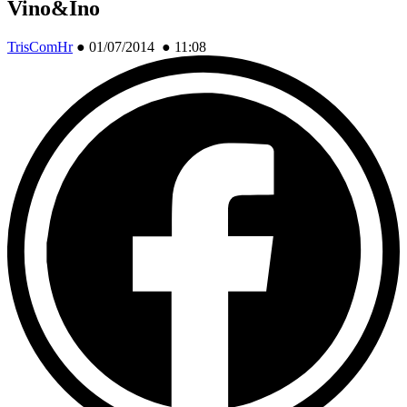
Vino&Ino
TrisComHr
●
01/07/2014 ● 11:08