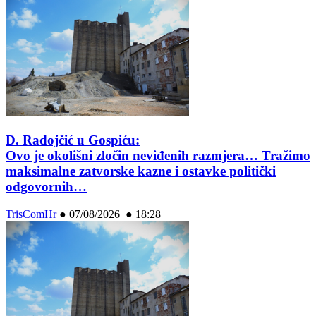
D. Radojčić u Gospiću:
Ovo je okolišni zločin neviđenih razmjera… Tražimo
maksimalne zatvorske kazne i ostavke politički
odgovornih…
TrisComHr
●
07/08/2026 ● 18:28