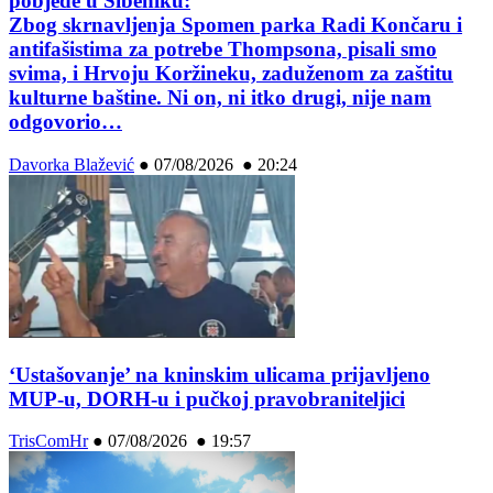
pobjede u Šibeniku:
Zbog skrnavljenja Spomen parka Radi Končaru i
antifašistima za potrebe Thompsona, pisali smo
svima, i Hrvoju Koržineku, zaduženom za zaštitu
kulturne baštine. Ni on, ni itko drugi, nije nam
odgovorio…
Davorka Blažević
●
07/08/2026 ● 20:24
‘Ustašovanje’ na kninskim ulicama prijavljeno
MUP-u, DORH-u i pučkoj pravobraniteljici
TrisComHr
●
07/08/2026 ● 19:57