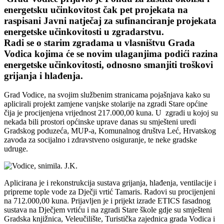
energetsku učinkovitost čak pet projekata na
raspisani Javni natječaj za sufinanciranje projekata
energetske učinkovitosti u zgradarstvu.
Radi se o starim zgradama u vlasništvu Grada
Vodica kojima će se novim ulaganjima podići razina
energetske učinkovitosti, odnosno smanjiti troškovi
grijanja i hlađenja.
Grad Vodice, na svojim službenim stranicama pojašnjava kako su
aplicirali projekt zamjene vanjske stolarije na zgradi Stare općine
čija je procijenjena vrijednost 217.000,00 kuna. U zgradi u kojoj su
nekada bili prostori općinske uprave danas su smješteni uredi
Gradskog poduzeća, MUP-a, Komunalnog društva Leć, Hrvatskog
zavoda za socijalno i zdravstveno osiguranje, te neke gradske
udruge.
Aplicirana je i rekonstrukcija sustava grijanja, hlađenja, ventilacije i
pripreme tople vode za Dječji vrtić Tamaris. Radovi su procijenjeni
na 712.000,00 kuna. Prijavljen je i prijekt izrade ETICS fasadnog
sustava na Dječjem vrtiću i na zgradi Stare škole gdje su smješteni
Gradska knjižnica, Veleučilište, Turistička zajednica grada Vodica i