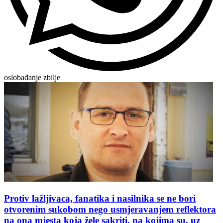
oslobađanje zbilje
Protiv lažljivaca, fanatika i nasilnika se ne bori
otvorenim sukobom nego usmjeravanjem reflektora
na ona mjesta koja žele sakriti, na kojima su, uz