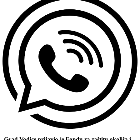
Grad Vodice prijavio je Fondu za zaštitu okoliša i