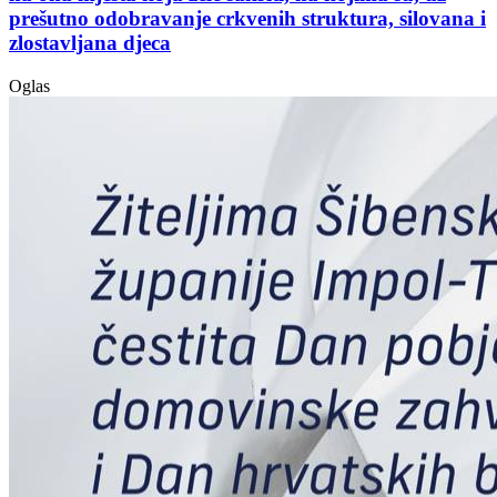
prešutno odobravanje crkvenih struktura, silovana i
zlostavljana djeca
Oglas