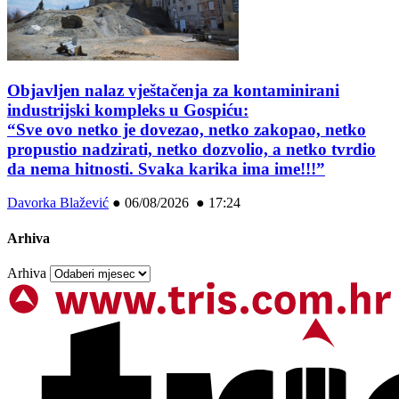
Objavljen nalaz vještačenja za kontaminirani
industrijski kompleks u Gospiću:
“Sve ovo netko je dovezao, netko zakopao, netko
propustio nadzirati, netko dozvolio, a netko tvrdio
da nema hitnosti. Svaka karika ima ime!!!”
Davorka Blažević
●
06/08/2026 ● 17:24
Arhiva
Arhiva