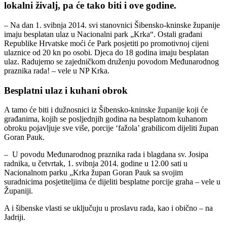
lokalni živalj, pa će tako biti i ove godine.
– Na dan 1. svibnja 2014. svi stanovnici Šibensko-kninske županije
imaju besplatan ulaz u Nacionalni park „Krka“. Ostali građani
Republike Hrvatske moći će Park posjetiti po promotivnoj cijeni
ulaznice od 20 kn po osobi. Djeca do 18 godina imaju besplatan
ulaz. Radujemo se zajedničkom druženju povodom Međunarodnog
praznika rada! – vele u NP Krka.
Besplatni ulaz i kuhani obrok
A tamo će biti i dužnosnici iz Šibensko-kninske županije koji će
građanima, kojih se posljednjih godina na besplatnom kuhanom
obroku pojavljuje sve više, porcije ‘fažola’ grabilicom dijeliti župan
Goran Pauk.
– U povodu Međunarodnog praznika rada i blagdana sv. Josipa
radnika, u četvrtak, 1. svibnja 2014. godine u 12.00 sati u
Nacionalnom parku „Krka župan Goran Pauk sa svojim
suradnicima posjetiteljima će dijeliti besplatne porcije graha – vele u
Županiji.
A i šibenske vlasti se uključuju u proslavu rada, kao i obično – na
Jadriji.