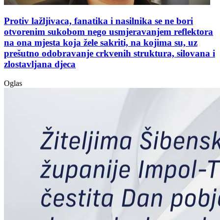
Protiv lažljivaca, fanatika i nasilnika se ne bori
otvorenim sukobom nego usmjeravanjem reflektora
na ona mjesta koja žele sakriti, na kojima su, uz
prešutno odobravanje crkvenih struktura, silovana i
zlostavljana djeca
Oglas