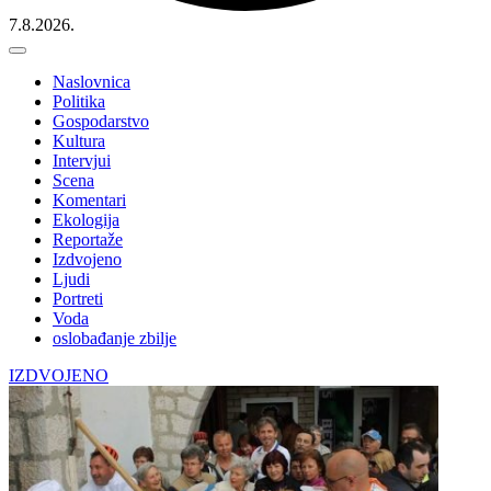
7.8.2026.
Naslovnica
Politika
Gospodarstvo
Kultura
Intervjui
Scena
Komentari
Ekologija
Reportaže
Izdvojeno
Ljudi
Portreti
Voda
oslobađanje zbilje
IZDVOJENO