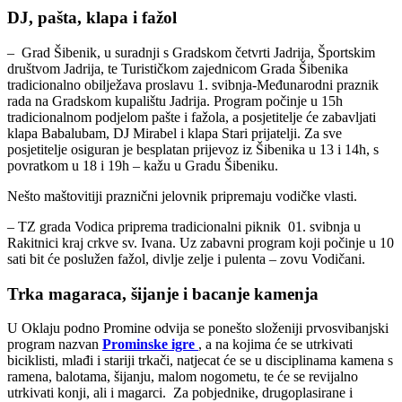
DJ, pašta, klapa i fažol
– Grad Šibenik, u suradnji s Gradskom četvrti Jadrija, Športskim
društvom Jadrija, te Turističkom zajednicom Grada Šibenika
tradicionalno obilježava proslavu 1. svibnja-Međunarodni praznik
rada na Gradskom kupalištu Jadrija. Program počinje u 15h
tradicionalnom podjelom pašte i fažola, a posjetitelje će zabavljati
klapa Babalubam, DJ Mirabel i klapa Stari prijatelji. Za sve
posjetitelje osiguran je besplatan prijevoz iz Šibenika u 13 i 14h, s
povratkom u 18 i 19h – kažu u Gradu Šibeniku.
Nešto maštovitiji praznični jelovnik pripremaju vodičke vlasti.
– TZ grada Vodica priprema tradicionalni piknik 01. svibnja u
Rakitnici kraj crkve sv. Ivana. Uz zabavni program koji počinje u 10
sati bit će poslužen fažol, divlje zelje i pulenta – zovu Vodičani.
Trka magaraca, šijanje i bacanje kamenja
U Oklaju podno Promine odvija se ponešto složeniji prvosvibanjski
program nazvan
Prominske igre
, a na kojima će se utrkivati
biciklisti, mlađi i stariji trkači, natjecat će se u disciplinama kamena s
ramena, balotama, šijanju, malom nogometu, te će se revijalno
utrkivati konji, ali i magarci. Za pobjednike, drugoplasirane i