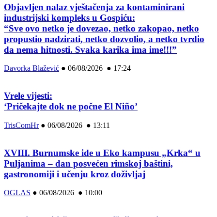
Objavljen nalaz vještačenja za kontaminirani
industrijski kompleks u Gospiću:
“Sve ovo netko je dovezao, netko zakopao, netko
propustio nadzirati, netko dozvolio, a netko tvrdio
da nema hitnosti. Svaka karika ima ime!!!”
Davorka Blažević
●
06/08/2026 ● 17:24
Vrele vijesti:
‘Pričekajte dok ne počne El Niño’
TrisComHr
●
06/08/2026 ● 13:11
XVIII. Burnumske ide u Eko kampusu „Krka“ u
Puljanima – dan posvećen rimskoj baštini,
gastronomiji i učenju kroz doživljaj
OGLAS
●
06/08/2026 ● 10:00