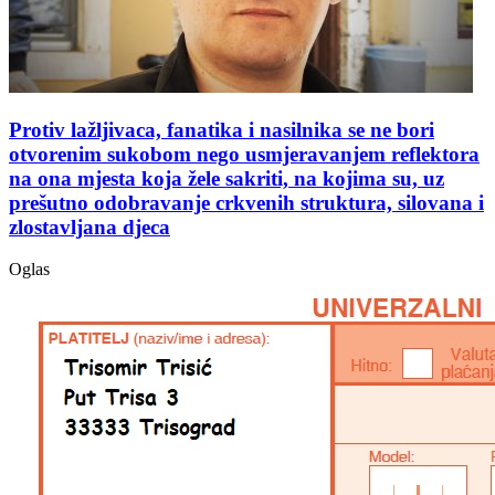
Protiv lažljivaca, fanatika i nasilnika se ne bori
otvorenim sukobom nego usmjeravanjem reflektora
na ona mjesta koja žele sakriti, na kojima su, uz
prešutno odobravanje crkvenih struktura, silovana i
zlostavljana djeca
Oglas