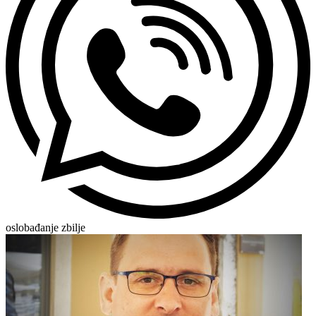
oslobađanje zbilje