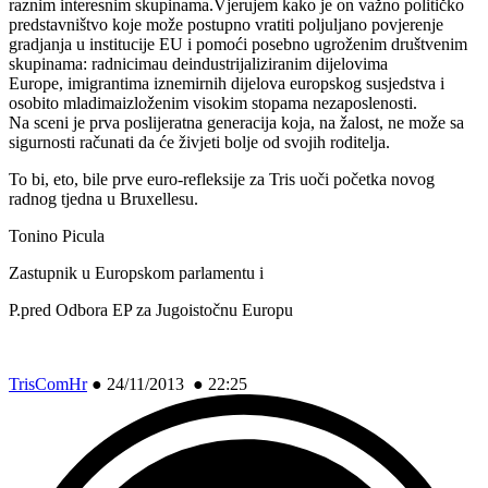
raznim interesnim skupinama.Vjerujem kako je on važno političko
predstavništvo koje može postupno vratiti poljuljano povjerenje
gradjanja u institucije EU i pomoći posebno ugroženim društvenim
skupinama: radnicimau deindustrijaliziranim dijelovima
Europe, imigrantima iznemirnih dijelova europskog susjedstva i
osobito mladimaizloženim visokim stopama nezaposlenosti.
Na sceni je prva poslijeratna generacija koja, na žalost, ne može sa
sigurnosti računati da će živjeti bolje od svojih roditelja.
To bi, eto, bile prve euro-refleksije za Tris uoči početka novog
radnog tjedna u Bruxellesu.
Tonino Picula
Zastupnik u Europskom parlamentu i
P.pred Odbora EP za Jugoistočnu Europu
TrisComHr
●
24/11/2013 ● 22:25