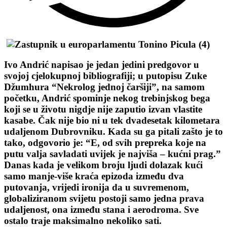
Ivo Andrić napisao je jedan jedini predgovor u
svojoj cjelokupnoj bibliografiji; u putopisu Zuke
Džumhura “Nekrolog jednoj čaršiji”, na samom
početku, Andrić spominje nekog trebinjskog bega
koji se u životu nigdje nije zaputio izvan vlastite
kasabe. Čak nije bio ni u tek dvadesetak kilometara
udaljenom Dubrovniku. Kada su ga pitali zašto je to
tako, odgovorio je: “E, od svih prepreka koje na
putu valja savladati uvijek je najviša – kućni prag.”
Danas kada je velikom broju ljudi dolazak kući
samo manje-više kraća epizoda između dva
putovanja, vrijedi ironija da u suvremenom,
globaliziranom svijetu postoji samo jedna prava
udaljenost, ona između stana i aerodroma. Sve
ostalo traje maksimalno nekoliko sati.