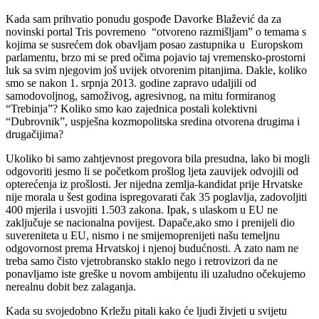
Kada sam prihvatio ponudu gospođe Davorke Blažević da za
novinski portal Tris povremeno “otvoreno razmišljam” o temama s
kojima se susrećem dok obavljam posao zastupnika u Europskom
parlamentu, brzo mi se pred očima pojavio taj vremensko-prostorni
luk sa svim njegovim još uvijek otvorenim pitanjima. Dakle, koliko
smo se nakon 1. srpnja 2013. godine zapravo udaljili od
samodovoljnog, samoživog, agresivnog, na mitu formiranog
“Trebinja”? Koliko smo kao zajednica postali kolektivni
“Dubrovnik”, uspješna kozmopolitska sredina otvorena drugima i
drugačijima?
Ukoliko bi samo zahtjevnost pregovora bila presudna, lako bi mogli
odgovoriti jesmo li se početkom prošlog ljeta zauvijek odvojili od
opterećenja iz prošlosti. Jer nijedna zemlja-kandidat prije Hrvatske
nije morala u šest godina ispregovarati čak 35 poglavlja, zadovoljiti
400 mjerila i usvojiti 1.503 zakona. Ipak, s ulaskom u EU ne
zaključuje se nacionalna povijest. Dapače,ako smo i prenijeli dio
suvereniteta u EU, nismo i ne smijemoprenijeti našu temeljnu
odgovornost prema Hrvatskoj i njenoj budućnosti. A zato nam ne
treba samo čisto vjetrobransko staklo nego i retrovizori da ne
ponavljamo iste greške u novom ambijentu ili uzaludno očekujemo
nerealnu dobit bez zalaganja.
Kada su svojedobno Krležu pitali kako će ljudi živjeti u svijetu