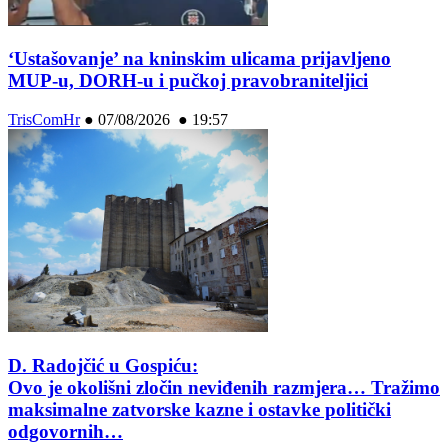
‘Ustašovanje’ na kninskim ulicama prijavljeno
MUP-u, DORH-u i pučkoj pravobraniteljici
TrisComHr
●
07/08/2026 ● 19:57
D. Radojčić u Gospiću:
Ovo je okolišni zločin neviđenih razmjera… Tražimo
maksimalne zatvorske kazne i ostavke politički
odgovornih…