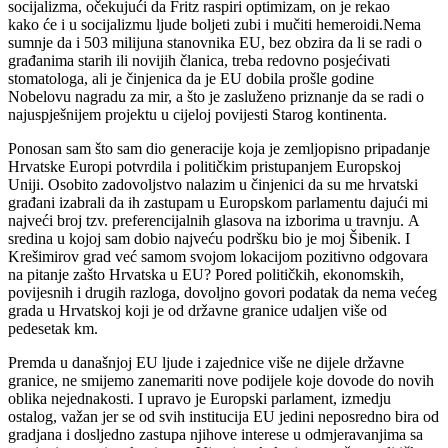
socijalizma, očekujući da Fritz raspiri optimizam, on je rekao
kako će i u socijalizmu ljude boljeti zubi i mučiti hemeroidi.Nema
sumnje da i 503 milijuna stanovnika EU, bez obzira da li se radi o
građanima starih ili novijih članica, treba redovno posjećivati
stomatologa, ali je činjenica da je EU dobila prošle godine
Nobelovu nagradu za mir, a što je zasluženo priznanje da se radi o
najuspješnijem projektu u cijeloj povijesti Starog kontinenta.
Ponosan sam što sam dio generacije koja je zemljopisno pripadanje
Hrvatske Europi potvrdila i političkim pristupanjem Europskoj
Uniji. Osobito zadovoljstvo nalazim u činjenici da su me hrvatski
građani izabrali da ih zastupam u Europskom parlamentu dajući mi
najveći broj tzv. preferencijalnih glasova na izborima u travnju. A
sredina u kojoj sam dobio najveću podršku bio je moj Šibenik. I
Krešimirov grad već samom svojom lokacijom pozitivno odgovara
na pitanje zašto Hrvatska u EU? Pored političkih, ekonomskih,
povijesnih i drugih razloga, dovoljno govori podatak da nema većeg
grada u Hrvatskoj koji je od državne granice udaljen više od
pedesetak km.
Premda u današnjoj EU ljude i zajednice više ne dijele državne
granice, ne smijemo zanemariti nove podijele koje dovode do novih
oblika nejednakosti. I upravo je Europski parlament, izmedju
ostalog, važan jer se od svih institucija EU jedini neposredno bira od
gradjana i dosljedno zastupa njihove interese u odmjeravanjima sa