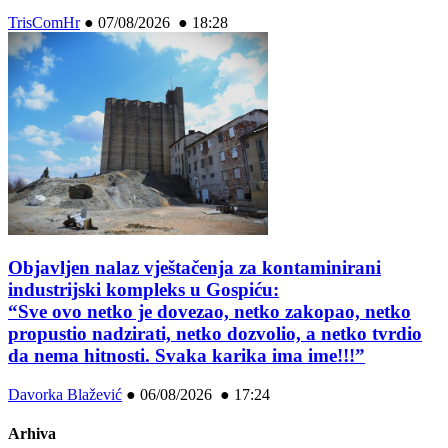
TrisComHr
●
07/08/2026 ● 18:28
Objavljen nalaz vještačenja za kontaminirani
industrijski kompleks u Gospiću:
“Sve ovo netko je dovezao, netko zakopao, netko
propustio nadzirati, netko dozvolio, a netko tvrdio
da nema hitnosti. Svaka karika ima ime!!!”
Davorka Blažević
●
06/08/2026 ● 17:24
Arhiva