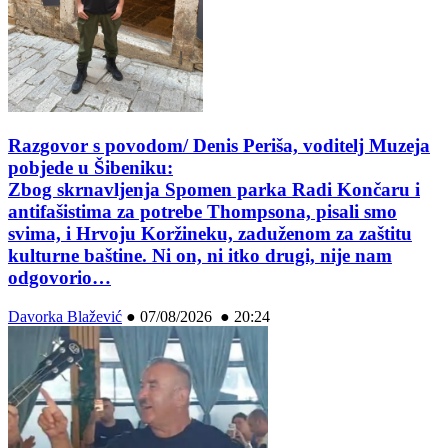
Razgovor s povodom/ Denis Periša, voditelj Muzeja
pobjede u Šibeniku:
Zbog skrnavljenja Spomen parka Radi Končaru i
antifašistima za potrebe Thompsona, pisali smo
svima, i Hrvoju Koržineku, zaduženom za zaštitu
kulturne baštine. Ni on, ni itko drugi, nije nam
odgovorio…
Davorka Blažević
●
07/08/2026 ● 20:24