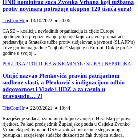
HND nominirao suca Zvonka Vrbana koji tužbama
protiv novinara potražuje ukupno 120 tisuća eura!
TrisComHr
●
13/10/2022 ● 20:06
CASE – koalicija nevladinih organizacija iz cijele Europe
ujedinjenih u prepoznavanju prijetnje koju za javne promatrače
predstavljaju Strateške tužbe protiv sudjelovanja javnosti (SLAPP’s)
i ove godine nagrađuje “najbolje” slappere u Europi. Dok je prošle
godine u svojoj...
POLITIKA
/
POLITIKA & KRIMINAL
/
SLIKA I NEPRILIKA
Olujić nazvao Plenkovića pravim patrijarhom
sudbene vlasti, a Plenković s indignacijom odbio
odgovornost i Vlade i HDZ-a za rasulo u
pravosuđu… ?!
TrisComHr
●
22/03/2021 ● 19:44
Razrješenje sudaca, izabranih u trajno zvanje, u Hrvatskoj je prava
rijetkost. Pa kad predsjednik Županijskog suda u Osijeku Zvonko
Vrban ekspeditivno od DSV-a zatraži pokretanje stegovonog
postupka i razrješenje sudačke dužnosti za čak dvojicu sudaca,