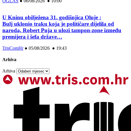
OGLAS
●
06/08/2026 ● 10:00
U Kninu obilježena 31. godišnjica Oluje :
Bulj uklonio traku koja je političare dijelila od
naroda, Robert Puja u ulozi tampon-zone između
premijera i šefa države…
TrisComHr
●
05/08/2026 ● 19:43
Arhiva
Arhiva