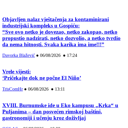
Objavljen nalaz vještačenja za kontaminirani
industrijski kompleks u Gospiću:
“Sve ovo netko je dovezao, netko zakopao, netko
propustio nadzirati, netko dozvolio, a netko tvrdio
da nema hitnosti. Svaka karika ima ime!!!”
Davorka Blažević
●
06/08/2026 ● 17:24
Vrele vijesti:
‘Pričekajte dok ne počne El Niño’
TrisComHr
●
06/08/2026 ● 13:11
XVIII. Burnumske ide u Eko kampusu „Krka“ u
Puljanima – dan posvećen rimskoj baštini,
gastronomiji i učenju kroz doživljaj