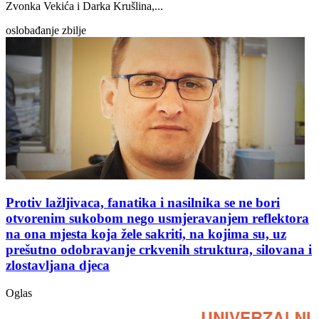
Zvonka Vekića i Darka Krušlina,...
oslobađanje zbilje
Protiv lažljivaca, fanatika i nasilnika se ne bori
otvorenim sukobom nego usmjeravanjem reflektora
na ona mjesta koja žele sakriti, na kojima su, uz
prešutno odobravanje crkvenih struktura, silovana i
zlostavljana djeca
Oglas