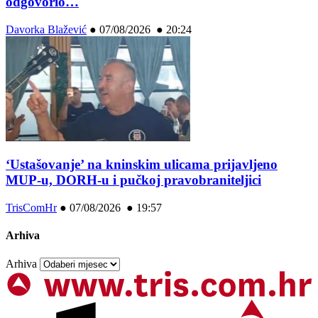
odgovorio…
Davorka Blažević
●
07/08/2026 ● 20:24
‘Ustašovanje’ na kninskim ulicama prijavljeno
MUP-u, DORH-u i pučkoj pravobraniteljici
TrisComHr
●
07/08/2026 ● 19:57
Arhiva
Arhiva