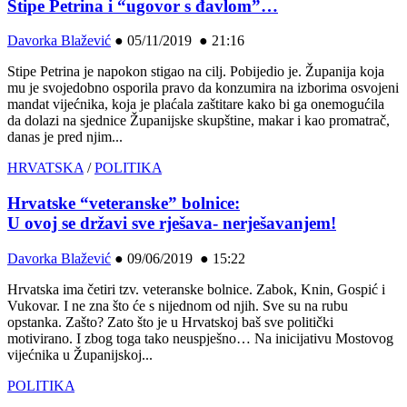
Stipe Petrina i “ugovor s đavlom”…
Davorka Blažević
●
05/11/2019 ● 21:16
Stipe Petrina je napokon stigao na cilj. Pobijedio je. Županija koja
mu je svojedobno osporila pravo da konzumira na izborima osvojeni
mandat vijećnika, koja je plaćala zaštitare kako bi ga onemogućila
da dolazi na sjednice Županijske skupštine, makar i kao promatrač,
danas je pred njim...
HRVATSKA
/
POLITIKA
Hrvatske “veteranske” bolnice:
U ovoj se državi sve rješava- nerješavanjem!
Davorka Blažević
●
09/06/2019 ● 15:22
Hrvatska ima četiri tzv. veteranske bolnice. Zabok, Knin, Gospić i
Vukovar. I ne zna što će s nijednom od njih. Sve su na rubu
opstanka. Zašto? Zato što je u Hrvatskoj baš sve politički
motivirano. I zbog toga tako neuspješno… Na inicijativu Mostovog
vijećnika u Županijskoj...
POLITIKA