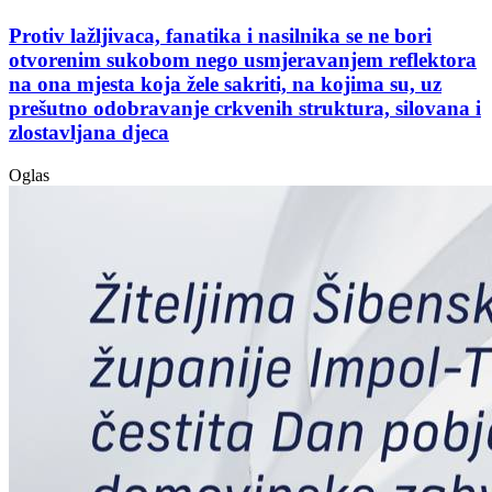
Protiv lažljivaca, fanatika i nasilnika se ne bori
otvorenim sukobom nego usmjeravanjem reflektora
na ona mjesta koja žele sakriti, na kojima su, uz
prešutno odobravanje crkvenih struktura, silovana i
zlostavljana djeca
Oglas