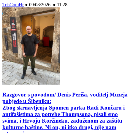
TrisComHr
●
09/08/2026 ● 11:28
Razgovor s povodom/ Denis Periša, voditelj Muzeja
pobjede u Šibeniku:
Zbog skrnavljenja Spomen parka Radi Končaru i
antifašistima za potrebe Thompsona, pisali smo
svima, i Hrvoju Koržineku, zaduženom za zaštitu
kulturne baštine. Ni on, ni itko drugi, nije nam