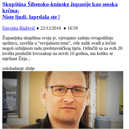
Skupština Šibensko-kninske županije kao seoska
krčma:
Niste ljudi, laprdala ste !
Davorka Blažević
●
22/12/2016 ● 16:59
Županijska skupština svoju je, vjerojatno zadnju ovogodišnju
sjednicu, završila u “revijalnom tonu”, više nalik svađi u krčmi
negoli ozbiljnom radu predstavničkog tijela. Odlučili su za svih 28
lovišta produžiti lovozakup na novih 10 godina, ma koliko se
mještani Žirja...
oslobađanje zbilje