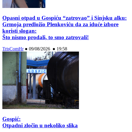
Opasni otpad u Gospiću “zatrovao” i Sinjsku alku:
Grmoja predložio Plenkoviću da za iduće izbore
koristi slogan:
Što nismo prodali, to smo zatrovali!
TrisComHr
●
09/08/2026 ● 19:58
Gospić:
Otpadni zločin u nekoliko slika