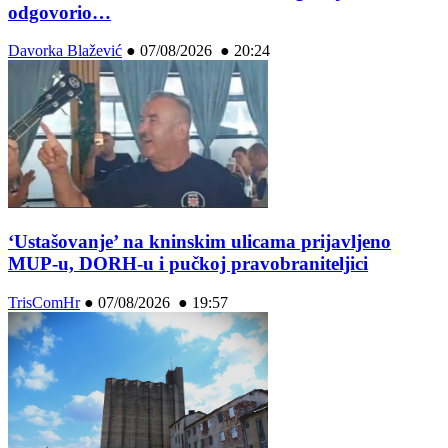
odgovorio…
Davorka Blažević
●
07/08/2026 ● 20:24
‘Ustašovanje’ na kninskim ulicama prijavljeno
MUP-u, DORH-u i pučkoj pravobraniteljici
TrisComHr
●
07/08/2026 ● 19:57