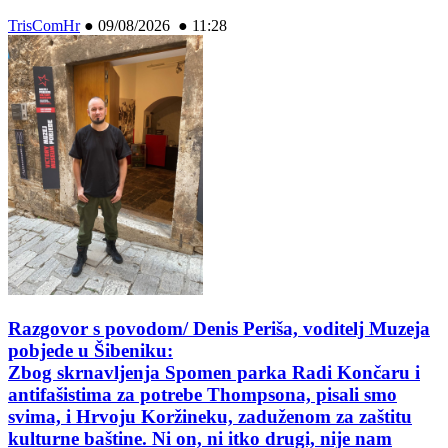
TrisComHr
●
09/08/2026 ● 11:28
Razgovor s povodom/ Denis Periša, voditelj Muzeja
pobjede u Šibeniku:
Zbog skrnavljenja Spomen parka Radi Končaru i
antifašistima za potrebe Thompsona, pisali smo
svima, i Hrvoju Koržineku, zaduženom za zaštitu
kulturne baštine. Ni on, ni itko drugi, nije nam