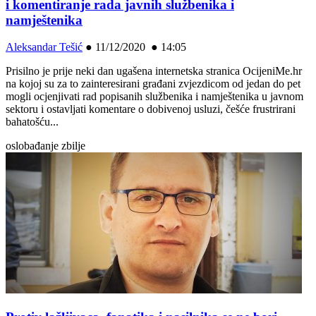
i komentiranje rada javnih službenika i
namještenika
Aleksandar Tešić
●
11/12/2020 ● 14:05
Prisilno je prije neki dan ugašena internetska stranica OcijeniMe.hr
na kojoj su za to zainteresirani građani zvjezdicom od jedan do pet
mogli ocjenjivati rad popisanih službenika i namještenika u javnom
sektoru i ostavljati komentare o dobivenoj usluzi, češće frustrirani
bahatošću...
oslobađanje zbilje