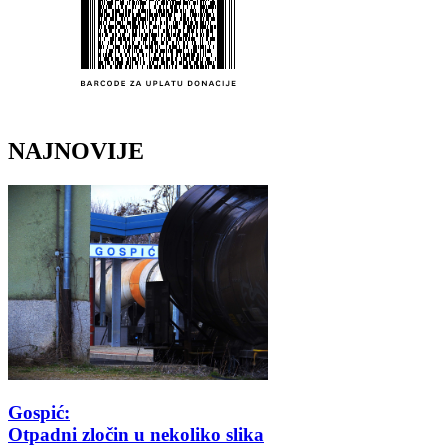
NAJNOVIJE
Gospić:
Otpadni zločin u nekoliko slika