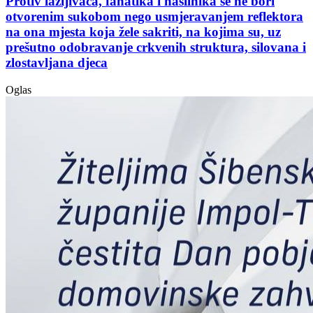
Protiv lažljivaca, fanatika i nasilnika se ne bori
otvorenim sukobom nego usmjeravanjem reflektora
na ona mjesta koja žele sakriti, na kojima su, uz
prešutno odobravanje crkvenih struktura, silovana i
zlostavljana djeca
Oglas