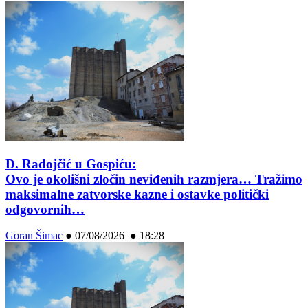
D. Radojčić u Gospiću:
Ovo je okolišni zločin neviđenih razmjera… Tražimo
maksimalne zatvorske kazne i ostavke politički
odgovornih…
Goran Šimac
●
07/08/2026 ● 18:28