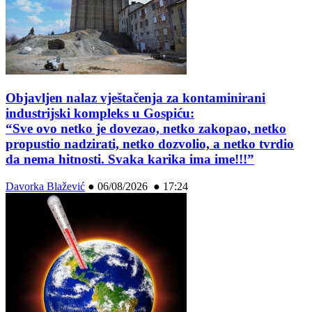
Objavljen nalaz vještačenja za kontaminirani
industrijski kompleks u Gospiću:
“Sve ovo netko je dovezao, netko zakopao, netko
propustio nadzirati, netko dozvolio, a netko tvrdio
da nema hitnosti. Svaka karika ima ime!!!”
Davorka Blažević
●
06/08/2026 ● 17:24