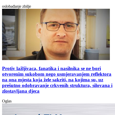
oslobađanje zbilje
Protiv lažljivaca, fanatika i nasilnika se ne bori
otvorenim sukobom nego usmjeravanjem reflektora
na ona mjesta koja žele sakriti, na kojima su, uz
prešutno odobravanje crkvenih struktura, silovana i
zlostavljana djeca
Oglas