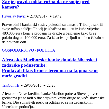
Zar je pravda toliko ružna da ne smije pred
kamere?
Hrvoslav Pavić
●
21/02/2017 ● 19:42
Pravosudni i bankarski sustav pokušali su danas u Tribunju sakriti
svoje ružno naličje: Obitelj je izbačena na ulicu iz kuće vrijedne
480.000 eura koja je prodana na dražbi u bescjenje kako bi se
pokrio dug od 100.000 eura. Za izbacivanje ljudi na ulicu čekalo se
da novinari odu.
GOSPODARSTVO
/
POLITIKA
Afera oko Mariborske banke dotakla šibenske i
zadarske poduzetnike:
Prodavali fikus firme s terenima na kojima se ne
može graditi
TrisComHr
●
29/06/2015 ● 22:23
Afera oko Nove kreditne banke Maribor potresa Sloveniju već
godinama jer se radi o financijskom krahu druge najveće slovenske
banke. Dio sumnjivih poslova odigravao se na zadarskom i
šibenskom području…