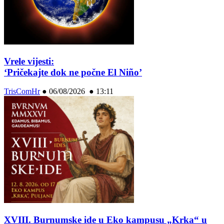
Vrele vijesti:
‘Pričekajte dok ne počne El Niño’
TrisComHr
●
06/08/2026 ● 13:11
XVIII. Burnumske ide u Eko kampusu „Krka“ u