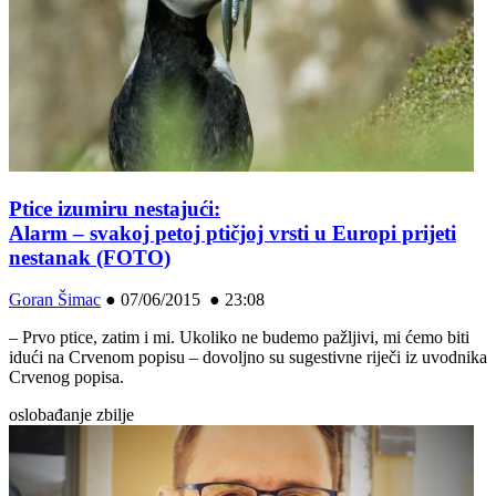
Ptice izumiru nestajući:
Alarm – svakoj petoj ptičjoj vrsti u Europi prijeti
nestanak (FOTO)
Goran Šimac
●
07/06/2015 ● 23:08
– Prvo ptice, zatim i mi. Ukoliko ne budemo pažljivi, mi ćemo biti
idući na Crvenom popisu – dovoljno su sugestivne riječi iz uvodnika
Crvenog popisa.
oslobađanje zbilje