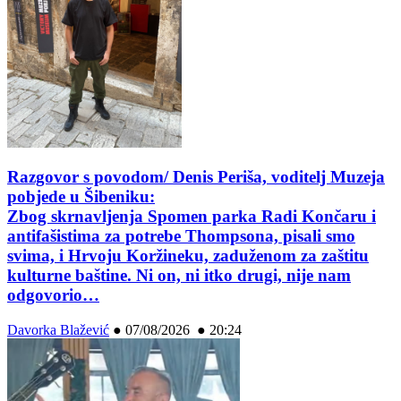
Razgovor s povodom/ Denis Periša, voditelj Muzeja
pobjede u Šibeniku:
Zbog skrnavljenja Spomen parka Radi Končaru i
antifašistima za potrebe Thompsona, pisali smo
svima, i Hrvoju Koržineku, zaduženom za zaštitu
kulturne baštine. Ni on, ni itko drugi, nije nam
odgovorio…
Davorka Blažević
●
07/08/2026 ● 20:24