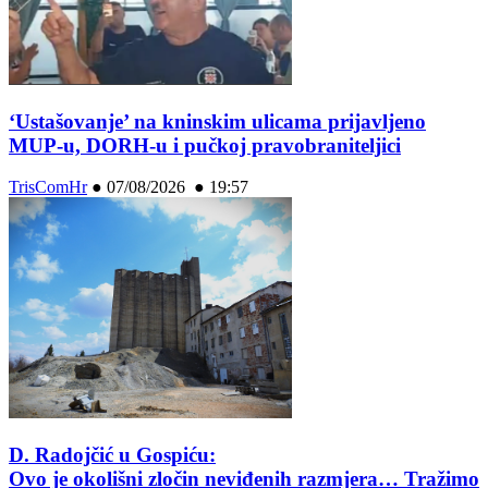
‘Ustašovanje’ na kninskim ulicama prijavljeno
MUP-u, DORH-u i pučkoj pravobraniteljici
TrisComHr
●
07/08/2026 ● 19:57
D. Radojčić u Gospiću:
Ovo je okolišni zločin neviđenih razmjera… Tražimo