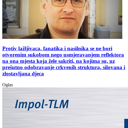
Protiv lažljivaca, fanatika i nasilnika se ne bori
otvorenim sukobom nego usmjeravanjem reflektora
na ona mjesta koja žele sakriti, na kojima su, uz
prešutno odobravanje crkvenih struktura, silovana i
zlostavljana djeca
Oglas