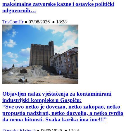
maksimalne zatvorske kazne i ostavke politički
odgovornih…
TrisComHr
●
07/08/2026 ● 18:28
Objavljen nalaz vještačenja za kontaminirani
industrijski kompleks u Gospiću:
“Sve ovo netko je dovezao, netko zakopao, netko
propustio nadzirati, netko dozvolio, a netko tvrdio
da nema hitnosti. Svaka karika ima ime!!!”
Davorka Blažević
●
06/08/2026 ● 17:24