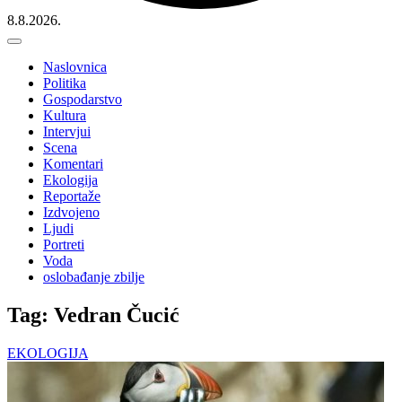
8.8.2026.
Naslovnica
Politika
Gospodarstvo
Kultura
Intervjui
Scena
Komentari
Ekologija
Reportaže
Izdvojeno
Ljudi
Portreti
Voda
oslobađanje zbilje
Tag: Vedran Čucić
EKOLOGIJA