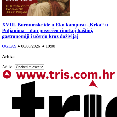
XVIII. Burnumske ide u Eko kampusu „Krka“ u
Puljanima – dan posvećen rimskoj baštini,
gastronomiji i učenju kroz doživljaj
OGLAS
●
06/08/2026 ● 10:00
Arhiva
Arhiva