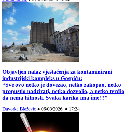
Objavljen nalaz vještačenja za kontaminirani
industrijski kompleks u Gospiću:
“Sve ovo netko je dovezao, netko zakopao, netko
propustio nadzirati, netko dozvolio, a netko tvrdio
da nema hitnosti. Svaka karika ima ime!!!”
Davorka Blažević
●
06/08/2026 ● 17:24