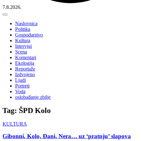
7.8.2026.
Naslovnica
Politika
Gospodarstvo
Kultura
Intervjui
Scena
Komentari
Ekologija
Reportaže
Izdvojeno
Ljudi
Portreti
Voda
oslobađanje zbilje
Tag: ŠPD Kolo
KULTURA
Gibonni, Kolo, Đani, Nera… uz ‘pratnju’ slapova