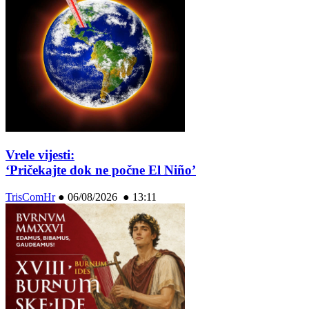
Vrele vijesti:
‘Pričekajte dok ne počne El Niño’
TrisComHr
●
06/08/2026 ● 13:11