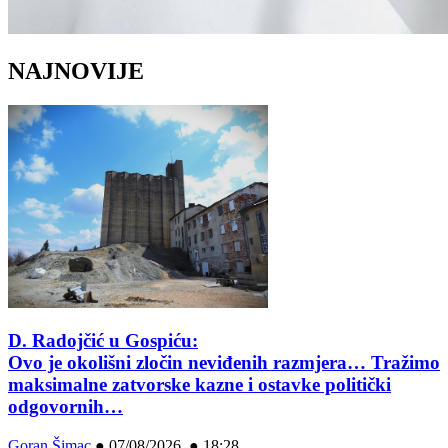
NAJNOVIJE
D. Radojčić u Gospiću:
Ovo je okolišni zločin neviđenih razmjera… Tražimo
maksimalne zatvorske kazne i ostavke politički
odgovornih…
Goran Šimac
●
07/08/2026 ● 18:28