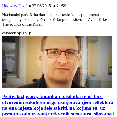
Hrvoslav Pavić
●
23/06/2015 ● 21:59
Nacionalni park Krka danas je predstavio koncept i program
ovoljetnih glazbenih večeri uz Krku pod naslovom ‘Zvuci Krke –
The sounds of the River’.
oslobađanje zbilje
Protiv lažljivaca, fanatika i nasilnika se ne bori
otvorenim sukobom nego usmjeravanjem reflektora
na ona mjesta koja žele sakriti, na kojima su, uz
prešutno odobravanje crkvenih struktura, silovana i