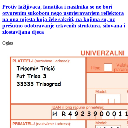
Protiv lažljivaca, fanatika i nasilnika se ne bori
otvorenim sukobom nego usmjeravanjem reflektora
na ona mjesta koja žele sakriti, na kojima su, uz
prešutno odobravanje crkvenih struktura, silovana i
zlostavljana djeca
Oglas