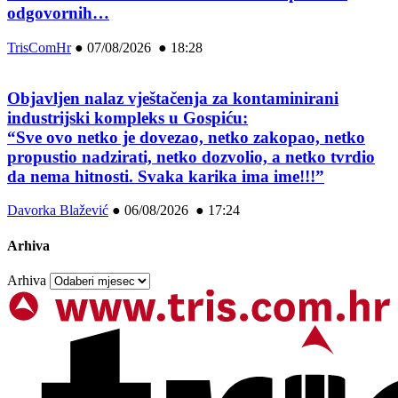
odgovornih…
TrisComHr
●
07/08/2026 ● 18:28
Objavljen nalaz vještačenja za kontaminirani
industrijski kompleks u Gospiću:
“Sve ovo netko je dovezao, netko zakopao, netko
propustio nadzirati, netko dozvolio, a netko tvrdio
da nema hitnosti. Svaka karika ima ime!!!”
Davorka Blažević
●
06/08/2026 ● 17:24
Arhiva
Arhiva