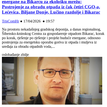
energane na Bikarcu za ekološku mrežu:
Postrojenje za obradu otpada iz čak četiri CGO-a,
Lećevica, Biljane Donje, Lučino razdolje i Bikarac
TrisComHr
●
17/04/2026 ● 19:57
Na prostoru nekadašnjeg gradskog deponija, a danas regionalnog,
Šibensko-kninskog Centra za gospodarenje otpadom Bikarac, korak
po korak, rješenje po rješenje i projekt buduće energane, odnosno
postrojenja za energetsku oporabu goriva iz otpada i muljeva iz
uređaja za obradu otpadnih voda,...
oslobađanje zbilje