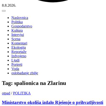
8.8.2026.
Naslovnica
Politika
Gospodarstvo
Kultura
Intervjui
Scena
Komentari
Ekologija
Reportaže
Izdvojeno
Ljudi
Portreti
Voda
oslobađanje zbilje
Tag: spalionica na Zlarinu
otpad
/
POLITIKA
Ministarstvo okoliša izdalo Rješenje o prihvatljivosti