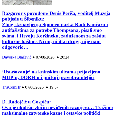
Razgovor s povodom/ Denis Periša, voditelj Muzeja
pobjede u Šibeniku:
Zbog skrnavljenja Spomen parka Radi Končaru i
antifašistima za potrebe Thompsona, pisali smo
svima, i Hrvoju Koržineku, zaduženom za zaštitu
kulturne baštine. Ni on, ni itko drugi, nije nam
odgovorio…
Davorka Blažević
●
07/08/2026 ● 20:24
‘Ustašovanje’ na kninskim ulicama prijavljeno
MUP-u, DORH-u i pučkoj pravobraniteljici
TrisComHr
●
07/08/2026 ● 19:57
D. Radojčić u Gospiću:
Ovo je okolišni zločin neviđenih razmjera… Tražimo
maksimalne zatvorske kazne i ostavke politički