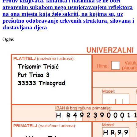
Protiv lažljivaca, fanatika i nasilnika se ne bori
otvorenim sukobom nego usmjeravanjem reflektora
na ona mjesta koja žele sakriti, na kojima su, uz
prešutno odobravanje crkvenih struktura, silovana i
zlostavljana djeca
Oglas