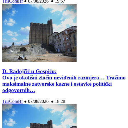
TrisComHr
●
07/08/2026 ● 19:57
D. Radojčić u Gospiću:
Ovo je okolišni zločin neviđenih razmjera… Tražimo
maksimalne zatvorske kazne i ostavke politički
odgovornih…
TrisComHr
●
07/08/2026 ● 18:28