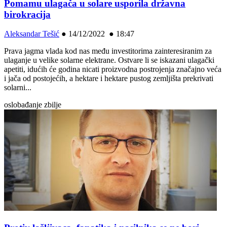
Pomamu ulagača u solare usporila državna
birokracija
Aleksandar Tešić
●
14/12/2022 ● 18:47
Prava jagma vlada kod nas među investitorima zainteresiranim za
ulaganje u velike solarne elektrane. Ostvare li se iskazani ulagački
apetiti, idućih će godina nicati proizvodna postrojenja značajno veća
i jača od postojećih, a hektare i hektare pustog zemljišta prekrivati
solarni...
oslobađanje zbilje