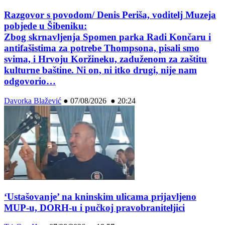
Razgovor s povodom/ Denis Periša, voditelj Muzeja
pobjede u Šibeniku:
Zbog skrnavljenja Spomen parka Radi Končaru i
antifašistima za potrebe Thompsona, pisali smo
svima, i Hrvoju Koržineku, zaduženom za zaštitu
kulturne baštine. Ni on, ni itko drugi, nije nam
odgovorio…
Davorka Blažević
●
07/08/2026 ● 20:24
‘Ustašovanje’ na kninskim ulicama prijavljeno
MUP-u, DORH-u i pučkoj pravobraniteljici