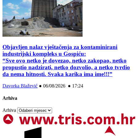
Objavljen nalaz vještačenja za kontaminirani
industrijski kompleks u Gospiću:
“Sve ovo netko je dovezao, netko zakopao, netko
propustio nadzirati, netko dozvolio, a netko tvrdio
da nema hitnosti. Svaka karika ima ime!!!”
Davorka Blažević
●
06/08/2026 ● 17:24
Arhiva
Arhiva