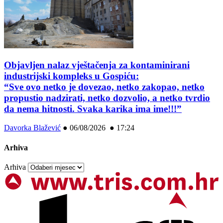
Objavljen nalaz vještačenja za kontaminirani
industrijski kompleks u Gospiću:
“Sve ovo netko je dovezao, netko zakopao, netko
propustio nadzirati, netko dozvolio, a netko tvrdio
da nema hitnosti. Svaka karika ima ime!!!”
Davorka Blažević
●
06/08/2026 ● 17:24
Arhiva
Arhiva