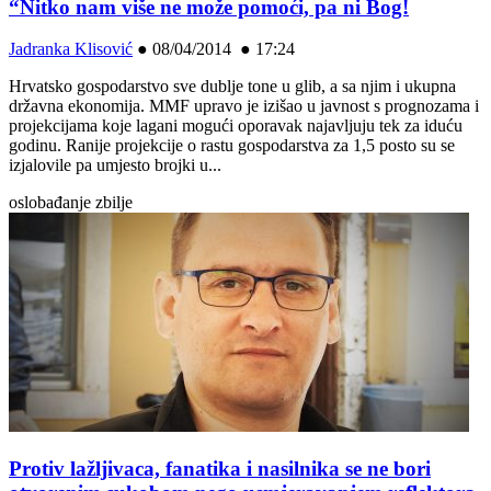
“Nitko nam više ne može pomoći, pa ni Bog!
Jadranka Klisović
●
08/04/2014 ● 17:24
Hrvatsko gospodarstvo sve dublje tone u glib, a sa njim i ukupna
državna ekonomija. MMF upravo je izišao u javnost s prognozama i
projekcijama koje lagani mogući oporavak najavljuju tek za iduću
godinu. Ranije projekcije o rastu gospodarstva za 1,5 posto su se
izjalovile pa umjesto brojki u...
oslobađanje zbilje
Protiv lažljivaca, fanatika i nasilnika se ne bori