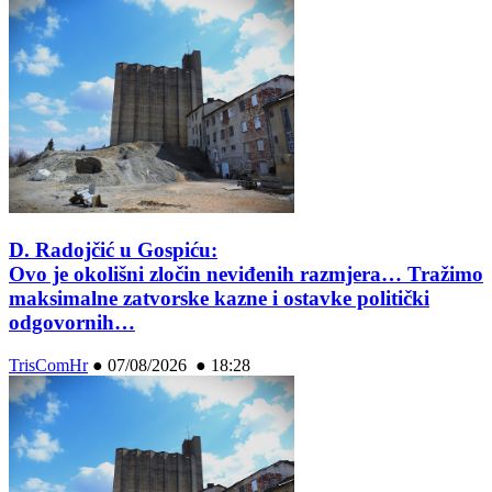
D. Radojčić u Gospiću:
Ovo je okolišni zločin neviđenih razmjera… Tražimo
maksimalne zatvorske kazne i ostavke politički
odgovornih…
TrisComHr
●
07/08/2026 ● 18:28