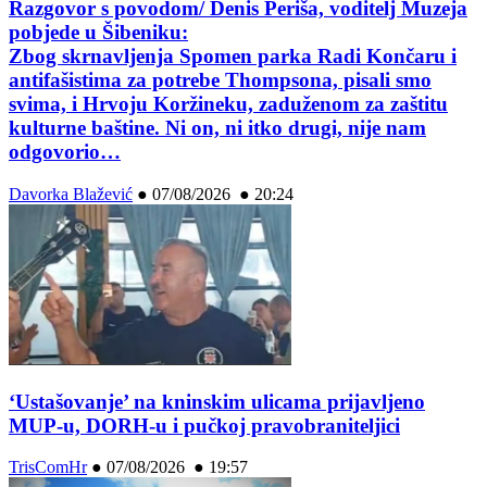
Razgovor s povodom/ Denis Periša, voditelj Muzeja
pobjede u Šibeniku:
Zbog skrnavljenja Spomen parka Radi Končaru i
antifašistima za potrebe Thompsona, pisali smo
svima, i Hrvoju Koržineku, zaduženom za zaštitu
kulturne baštine. Ni on, ni itko drugi, nije nam
odgovorio…
Davorka Blažević
●
07/08/2026 ● 20:24
‘Ustašovanje’ na kninskim ulicama prijavljeno
MUP-u, DORH-u i pučkoj pravobraniteljici
TrisComHr
●
07/08/2026 ● 19:57