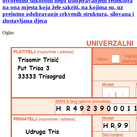
otvorenim sukobom nego usmjeravanjem reflektora
na ona mjesta koja žele sakriti, na kojima su, uz
prešutno odobravanje crkvenih struktura, silovana i
zlostavljana djeca
Oglas