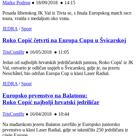
Marko Podrug
●
18/09/2018 ● 14:15
Posada šibenskog JK Val iz Tivta se, s finala Europskog match race
toura, vratila s medaljom oko vrata.
JEDRA
/
Sport
Roko Copić četvrti na Europa Cupu u Švicarskoj
TrisComHr
●
16/05/2018 ● 11:05
Jedan od najboljih hrvatskih jedriličarskih juniora, Roko Copić iz JK
Val, ostvario je odličan uspjeh u Švicarskoj, gdje je, na jezeru
Neuchâtel, bio održan Europa Cup u klasi Laser Radial.
JEDRA
/
Sport
Europsko prvenstvo na Balatonu:
Roko Copić najbolji hrvatski jedriličar
TrisComHr
●
16/04/2018 ● 10:44
Na mađarskom jezeru Balaton završilo je Europsko juniorsko
prvenstvo u klasi Laser Radial, gdje se takmičilo 250 jedriličara iz
cijele Europe.