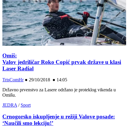
Omiš:
Valov jedriličar Roko Copić prvak države u klasi
Laser Radial
TrisComHr
●
29/10/2018 ● 14:05
Državno prvenstvo za Lasere održano je proteklog vikenda u
Omišu.
JEDRA
/
Sport
Crnogorsko iskupljenje u režiji Valove posade:
‘Naučili smo lekciju!’