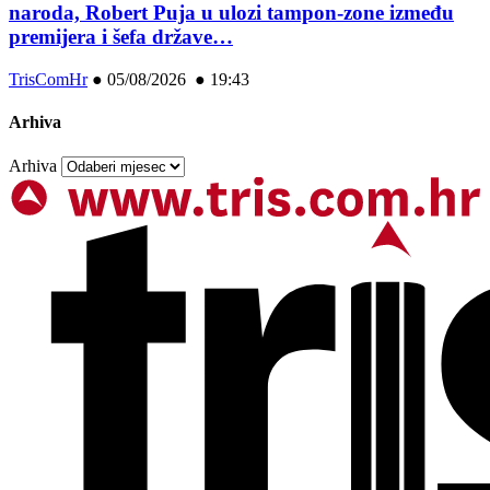
naroda, Robert Puja u ulozi tampon-zone između
premijera i šefa države…
TrisComHr
●
05/08/2026 ● 19:43
Arhiva
Arhiva