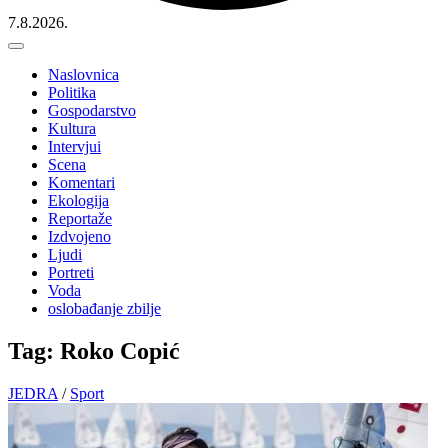
7.8.2026.
Naslovnica
Politika
Gospodarstvo
Kultura
Intervjui
Scena
Komentari
Ekologija
Reportaže
Izdvojeno
Ljudi
Portreti
Voda
oslobađanje zbilje
Tag: Roko Copić
JEDRA
/
Sport