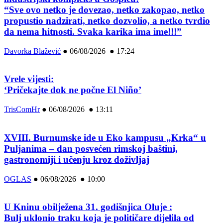
“Sve ovo netko je dovezao, netko zakopao, netko
propustio nadzirati, netko dozvolio, a netko tvrdio
da nema hitnosti. Svaka karika ima ime!!!”
Davorka Blažević
●
06/08/2026 ● 17:24
Vrele vijesti:
‘Pričekajte dok ne počne El Niño’
TrisComHr
●
06/08/2026 ● 13:11
XVIII. Burnumske ide u Eko kampusu „Krka“ u
Puljanima – dan posvećen rimskoj baštini,
gastronomiji i učenju kroz doživljaj
OGLAS
●
06/08/2026 ● 10:00
U Kninu obilježena 31. godišnjica Oluje :
Bulj uklonio traku koja je političare dijelila od