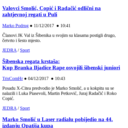
Valovci Smolić, Copić i Radačić odlični na
zahtjevnoj regati u Puli
Marko Podrug
●
11/12/2017 ● 10:41
Članovi JK Val iz Šibenika u svojim su klasama postigli drugo,
četvrto i šesto mjesto.
JEDRA
/
Sport
Šibenska regata krstaša:
Kup Branka Iljadice Rape osvojili šibenski juniori
TrisComHr
●
04/12/2017 ● 10:43
Posadu X-Citea predvodio je Marko Smolić, a u kokpitu su se
nalazili i Luka Piasevoli, Martin Petković, Juraj Radačić i Roko
Copić.
JEDRA
/
Sport
Marko Smolić u Laser radialu pobijedio na 44.
izdanju Opatija kupa