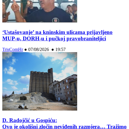
‘Ustašovanje’ na kninskim ulicama prijavljeno
MUP-u, DORH-u i pučkoj pravobraniteljici
TrisComHr
●
07/08/2026 ● 19:57
D. Radojčić u Gospiću:
Ovo je okolišni zločin neviđenih razmjera… Tražimo