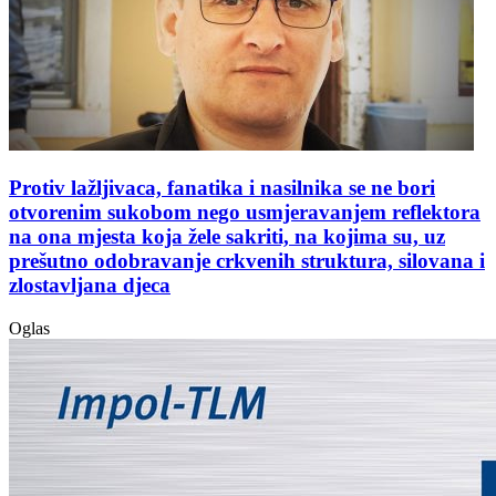
Protiv lažljivaca, fanatika i nasilnika se ne bori
otvorenim sukobom nego usmjeravanjem reflektora
na ona mjesta koja žele sakriti, na kojima su, uz
prešutno odobravanje crkvenih struktura, silovana i
zlostavljana djeca
Oglas