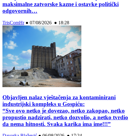
maksimalne zatvorske kazne i ostavke politički
odgovornih…
TrisComHr
●
07/08/2026 ● 18:28
Objavljen nalaz vještačenja za kontaminirani
industrijski kompleks u Gospiću:
“Sve ovo netko je dovezao, netko zakopao, netko
propustio nadzirati, netko dozvolio, a netko tvrdio
da nema hitnosti. Svaka karika ima ime!!!”
Davorka Blažević
●
06/08/2026 ● 17:24