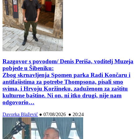
Razgovor s povodom/ Denis Periša, voditelj Muzeja
pobjede u Šibeniku:
Zbog skrnavljenja Spomen parka Radi Končaru i
antifašistima za potrebe Thompsona, pisali smo
svima, i Hrvoju Koržineku, zaduženom za zaštitu
kulturne baštine. Ni on, ni itko drugi, nije nam
odgovorio…
Davorka Blažević
●
07/08/2026 ● 20:24