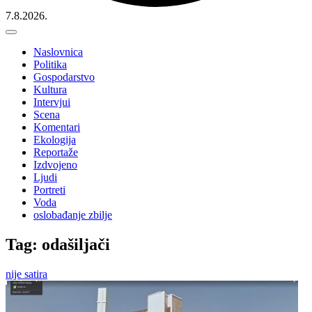
7.8.2026.
Naslovnica
Politika
Gospodarstvo
Kultura
Intervjui
Scena
Komentari
Ekologija
Reportaže
Izdvojeno
Ljudi
Portreti
Voda
oslobađanje zbilje
Tag: odašiljači
nije satira