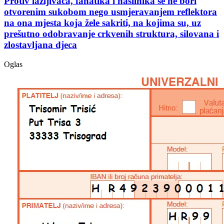
Protiv lažljivaca, fanatika i nasilnika se ne bori
otvorenim sukobom nego usmjeravanjem reflektora
na ona mjesta koja žele sakriti, na kojima su, uz
prešutno odobravanje crkvenih struktura, silovana i
zlostavljana djeca
Oglas