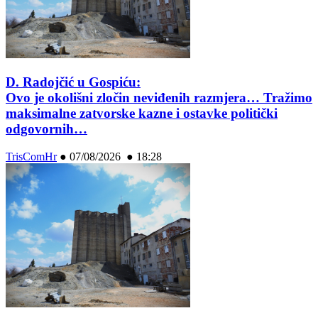
D. Radojčić u Gospiću:
Ovo je okolišni zločin neviđenih razmjera… Tražimo
maksimalne zatvorske kazne i ostavke politički
odgovornih…
TrisComHr
●
07/08/2026 ● 18:28