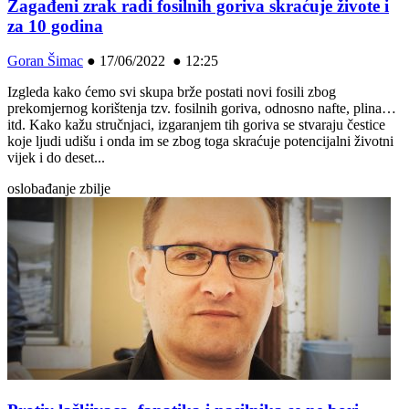
Zagađeni zrak radi fosilnih goriva skraćuje živote i
za 10 godina
Goran Šimac
●
17/06/2022 ● 12:25
Izgleda kako ćemo svi skupa brže postati novi fosili zbog
prekomjernog korištenja tzv. fosilnih goriva, odnosno nafte, plina…
itd. Kako kažu stručnjaci, izgaranjem tih goriva se stvaraju čestice
koje ljudi udišu i onda im se zbog toga skraćuje potencijalni životni
vijek i do deset...
oslobađanje zbilje