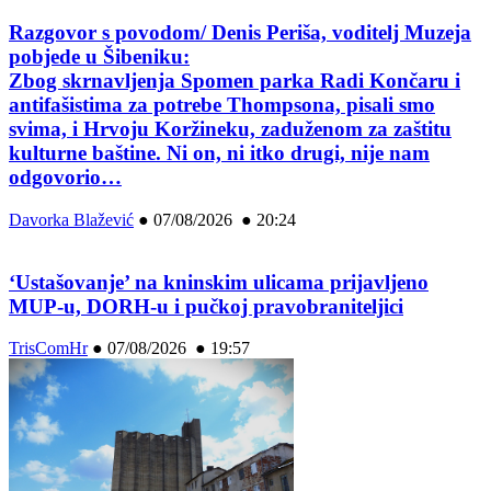
Razgovor s povodom/ Denis Periša, voditelj Muzeja
pobjede u Šibeniku:
Zbog skrnavljenja Spomen parka Radi Končaru i
antifašistima za potrebe Thompsona, pisali smo
svima, i Hrvoju Koržineku, zaduženom za zaštitu
kulturne baštine. Ni on, ni itko drugi, nije nam
odgovorio…
Davorka Blažević
●
07/08/2026 ● 20:24
‘Ustašovanje’ na kninskim ulicama prijavljeno
MUP-u, DORH-u i pučkoj pravobraniteljici
TrisComHr
●
07/08/2026 ● 19:57