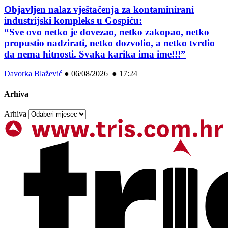
Objavljen nalaz vještačenja za kontaminirani
industrijski kompleks u Gospiću:
“Sve ovo netko je dovezao, netko zakopao, netko
propustio nadzirati, netko dozvolio, a netko tvrdio
da nema hitnosti. Svaka karika ima ime!!!”
Davorka Blažević
●
06/08/2026 ● 17:24
Arhiva
Arhiva