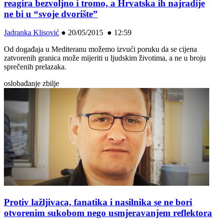
reagira bezvoljno i tromo, a Hrvatska ih najradije
ne bi u “svoje dvorište”
Jadranka Klisović
●
20/05/2015 ● 12:59
Od događaja u Mediteranu možemo izvući poruku da se cijena
zatvorenih granica može mijeriti u ljudskim životima, a ne u broju
sprečenih prelazaka.
oslobađanje zbilje
Protiv lažljivaca, fanatika i nasilnika se ne bori
otvorenim sukobom nego usmjeravanjem reflektora