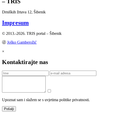
– TRIS
Drniških žrtava 12, Šibenik
Impresum
© 2013.-2026. TRIS portal – Šibenik
ⓓ
Joško Gamberožić
×
Kontaktirajte nas
Upoznat sam i slažem se s uvjetima politike privatnosti.
Pošalji