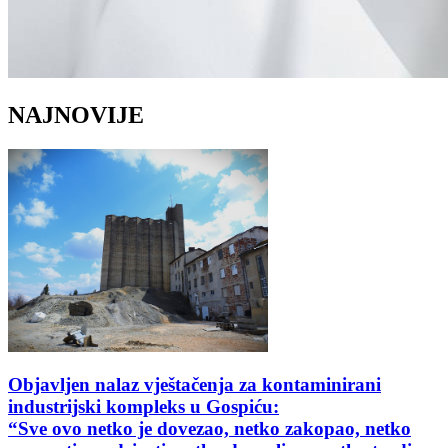
NAJNOVIJE
Objavljen nalaz vještačenja za kontaminirani
industrijski kompleks u Gospiću:
“Sve ovo netko je dovezao, netko zakopao, netko