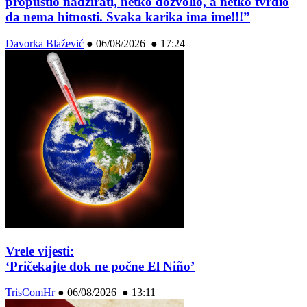
propustio nadzirati, netko dozvolio, a netko tvrdio
da nema hitnosti. Svaka karika ima ime!!!”
Davorka Blažević
●
06/08/2026 ● 17:24
Vrele vijesti:
‘Pričekajte dok ne počne El Niño’
TrisComHr
●
06/08/2026 ● 13:11