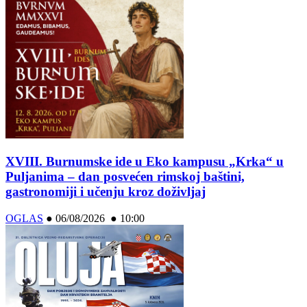
XVIII. Burnumske ide u Eko kampusu „Krka“ u
Puljanima – dan posvećen rimskoj baštini,
gastronomiji i učenju kroz doživljaj
OGLAS
●
06/08/2026 ● 10:00