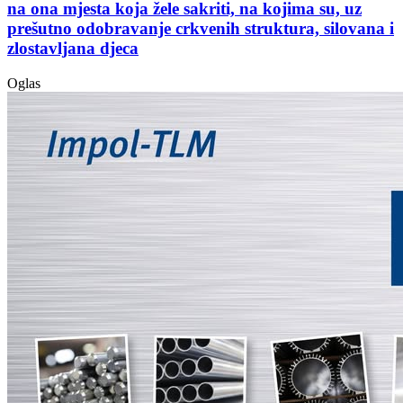
na ona mjesta koja žele sakriti, na kojima su, uz
prešutno odobravanje crkvenih struktura, silovana i
zlostavljana djeca
Oglas