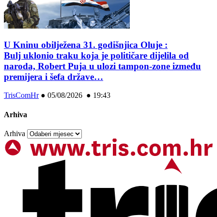
U Kninu obilježena 31. godišnjica Oluje :
Bulj uklonio traku koja je političare dijelila od
naroda, Robert Puja u ulozi tampon-zone između
premijera i šefa države…
TrisComHr
●
05/08/2026 ● 19:43
Arhiva
Arhiva