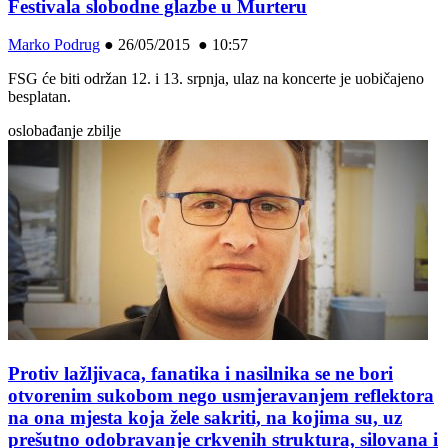
Festivala slobodne glazbe u Murteru
Marko Podrug
●
26/05/2015 ● 10:57
FSG će biti održan 12. i 13. srpnja, ulaz na koncerte je uobičajeno
besplatan.
oslobađanje zbilje
Protiv lažljivaca, fanatika i nasilnika se ne bori
otvorenim sukobom nego usmjeravanjem reflektora
na ona mjesta koja žele sakriti, na kojima su, uz
prešutno odobravanje crkvenih struktura, silovana i