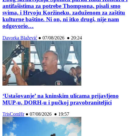
antifašistima za potrebe Thompsona, pisali smo
svima, i Hrvoju Koržineku, zaduženom za zaštitu
kulturne baštine. Ni on, ni itko drugi, nije nam
odgovorio…
Davorka Blažević
●
07/08/2026 ● 20:24
‘Ustašovanje’ na kninskim ulicama prijavljeno
MUP-u, DORH-u i pučkoj pravobraniteljici
TrisComHr
●
07/08/2026 ● 19:57