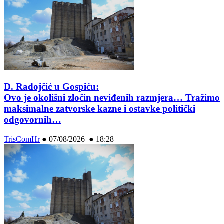
D. Radojčić u Gospiću:
Ovo je okolišni zločin neviđenih razmjera… Tražimo
maksimalne zatvorske kazne i ostavke politički
odgovornih…
TrisComHr
●
07/08/2026 ● 18:28