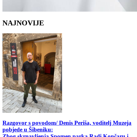
NAJNOVIJE
Razgovor s povodom/ Denis Periša, voditelj Muzeja
pobjede u Šibeniku:
Zbog skrnavljenja Spomen parka Radi Končaru i