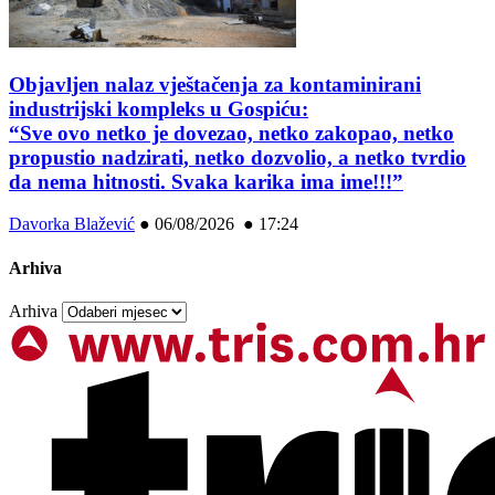
Objavljen nalaz vještačenja za kontaminirani
industrijski kompleks u Gospiću:
“Sve ovo netko je dovezao, netko zakopao, netko
propustio nadzirati, netko dozvolio, a netko tvrdio
da nema hitnosti. Svaka karika ima ime!!!”
Davorka Blažević
●
06/08/2026 ● 17:24
Arhiva
Arhiva