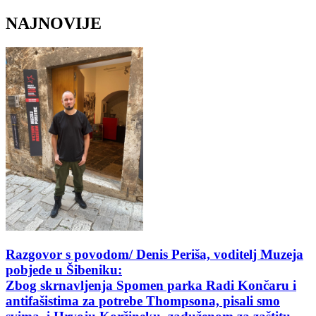
NAJNOVIJE
Razgovor s povodom/ Denis Periša, voditelj Muzeja
pobjede u Šibeniku:
Zbog skrnavljenja Spomen parka Radi Končaru i
antifašistima za potrebe Thompsona, pisali smo