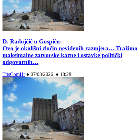
D. Radojčić u Gospiću:
Ovo je okolišni zločin neviđenih razmjera… Tražimo
maksimalne zatvorske kazne i ostavke politički
odgovornih…
TrisComHr
●
07/08/2026 ● 18:28