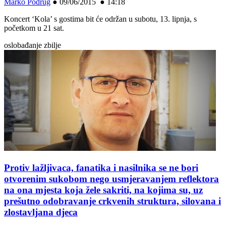
Marko Podrug
●
09/06/2015 ● 14:18
Koncert ‘Kola’ s gostima bit će održan u subotu, 13. lipnja, s
početkom u 21 sat.
oslobađanje zbilje
Protiv lažljivaca, fanatika i nasilnika se ne bori
otvorenim sukobom nego usmjeravanjem reflektora
na ona mjesta koja žele sakriti, na kojima su, uz
prešutno odobravanje crkvenih struktura, silovana i
zlostavljana djeca