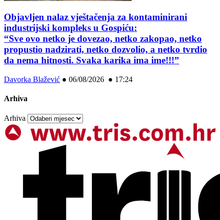
Objavljen nalaz vještačenja za kontaminirani
industrijski kompleks u Gospiću:
“Sve ovo netko je dovezao, netko zakopao, netko
propustio nadzirati, netko dozvolio, a netko tvrdio
da nema hitnosti. Svaka karika ima ime!!!”
Davorka Blažević
●
06/08/2026 ● 17:24
Arhiva
Arhiva