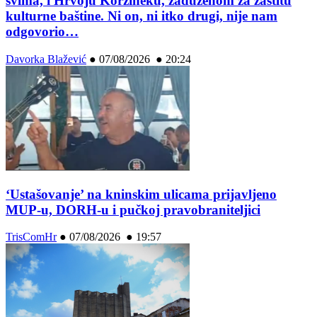
svima, i Hrvoju Koržineku, zaduženom za zaštitu
kulturne baštine. Ni on, ni itko drugi, nije nam
odgovorio…
Davorka Blažević
●
07/08/2026 ● 20:24
‘Ustašovanje’ na kninskim ulicama prijavljeno
MUP-u, DORH-u i pučkoj pravobraniteljici
TrisComHr
●
07/08/2026 ● 19:57