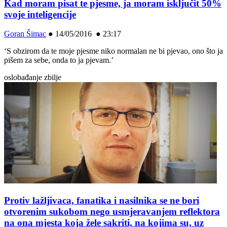
Kad moram pisat te pjesme, ja moram isključit 50%
svoje inteligencije
Goran Šimac
●
14/05/2016 ● 23:17
‘S obzirom da te moje pjesme niko normalan ne bi pjevao, ono što ja
pišem za sebe, onda to ja pjevam.’
oslobađanje zbilje
Protiv lažljivaca, fanatika i nasilnika se ne bori
otvorenim sukobom nego usmjeravanjem reflektora
na ona mjesta koja žele sakriti, na kojima su, uz