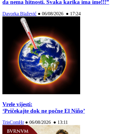
da nema hitnosti. Svaka karika ima ime!!!”
Davorka Blažević
●
06/08/2026 ● 17:24
Vrele vijesti:
‘Pričekajte dok ne počne El Niño’
TrisComHr
●
06/08/2026 ● 13:11