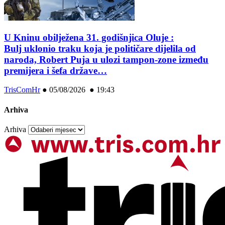
U Kninu obilježena 31. godišnjica Oluje :
Bulj uklonio traku koja je političare dijelila od
naroda, Robert Puja u ulozi tampon-zone između
premijera i šefa države…
TrisComHr
●
05/08/2026 ● 19:43
Arhiva
Arhiva