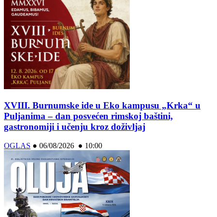
XVIII. Burnumske ide u Eko kampusu „Krka“ u
Puljanima – dan posvećen rimskoj baštini,
gastronomiji i učenju kroz doživljaj
OGLAS
●
06/08/2026 ● 10:00