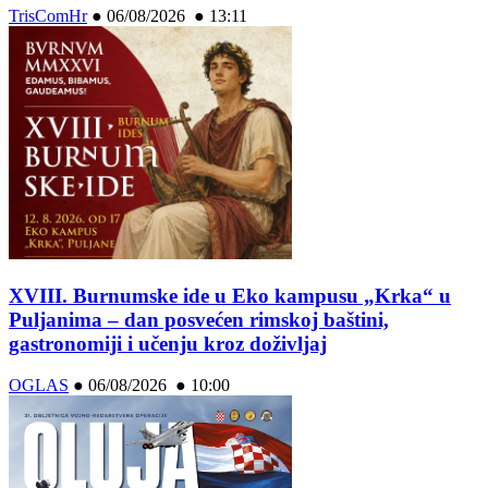
TrisComHr
●
06/08/2026 ● 13:11
XVIII. Burnumske ide u Eko kampusu „Krka“ u
Puljanima – dan posvećen rimskoj baštini,
gastronomiji i učenju kroz doživljaj
OGLAS
●
06/08/2026 ● 10:00