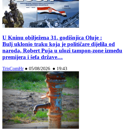
U Kninu obilježena 31. godišnjica Oluje :
Bulj uklonio traku koja je političare dijelila od
naroda, Robert Puja u ulozi tampon-zone između
premijera i šefa države…
TrisComHr
●
05/08/2026 ● 19:43