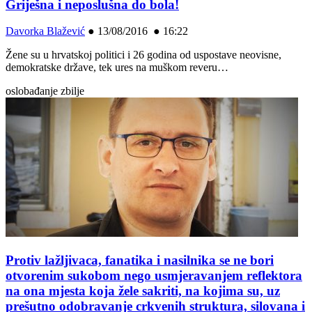
Griješna i neposlušna do bola!
Davorka Blažević
●
13/08/2016 ● 16:22
Žene su u hrvatskoj politici i 26 godina od uspostave neovisne,
demokratske države, tek ures na muškom reveru…
oslobađanje zbilje
Protiv lažljivaca, fanatika i nasilnika se ne bori
otvorenim sukobom nego usmjeravanjem reflektora
na ona mjesta koja žele sakriti, na kojima su, uz
prešutno odobravanje crkvenih struktura, silovana i