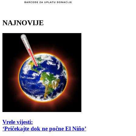
NAJNOVIJE
Vrele vijesti:
‘Pričekajte dok ne počne El Niño’