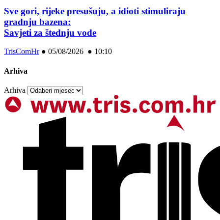
Sve gori, rijeke presušuju, a idioti stimuliraju
gradnju bazena:
Savjeti za štednju vode
TrisComHr
●
05/08/2026 ● 10:10
Arhiva
Arhiva