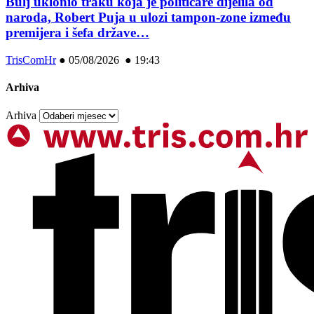
Bulj uklonio traku koja je političare dijelila od
naroda, Robert Puja u ulozi tampon-zone između
premijera i šefa države…
TrisComHr
●
05/08/2026 ● 19:43
Arhiva
Arhiva