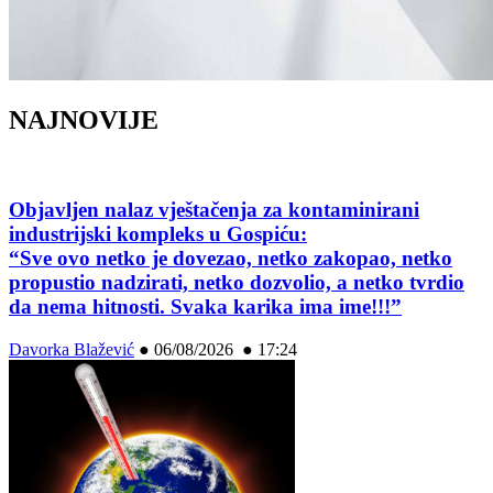
NAJNOVIJE
Objavljen nalaz vještačenja za kontaminirani
industrijski kompleks u Gospiću:
“Sve ovo netko je dovezao, netko zakopao, netko
propustio nadzirati, netko dozvolio, a netko tvrdio
da nema hitnosti. Svaka karika ima ime!!!”
Davorka Blažević
●
06/08/2026 ● 17:24