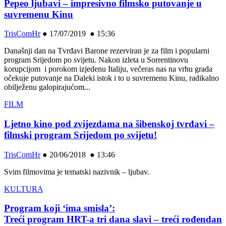
Pepeo ljubavi – impresivno filmsko putovanje u
suvremenu Kinu
TrisComHr
●
17/07/2019 ● 15:36
Današnji dan na Tvrđavi Barone rezerviran je za film i popularni
program Srijedom po svijetu. Nakon izleta u Sorrentinovu
korupcijom i porokom izjedenu Italiju, večeras nas na vrhu grada
očekuje putovanje na Daleki istok i to u suvremenu Kinu, radikalno
obilježenu galopirajućom...
FILM
Ljetno kino pod zvijezdama na šibenskoj tvrđavi –
filmski program Srijedom po svijetu!
TrisComHr
●
20/06/2018 ● 13:46
Svim filmovima je tematski nazivnik – ljubav.
KULTURA
Program koji ‘ima smisla’:
Treći program HRT-a tri dana slavi – treći rođendan