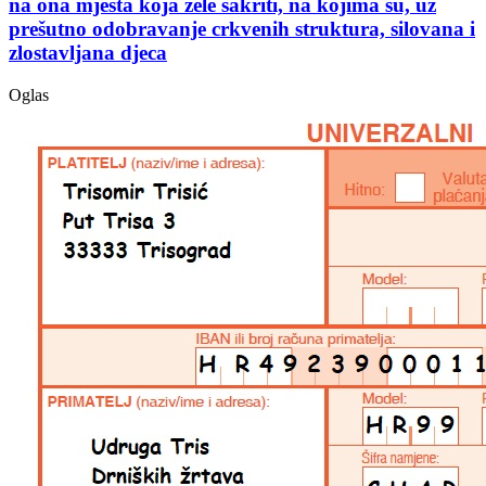
na ona mjesta koja žele sakriti, na kojima su, uz
prešutno odobravanje crkvenih struktura, silovana i
zlostavljana djeca
Oglas