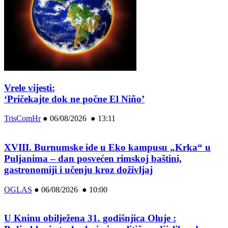
Vrele vijesti:
‘Pričekajte dok ne počne El Niño’
TrisComHr
●
06/08/2026 ● 13:11
XVIII. Burnumske ide u Eko kampusu „Krka“ u
Puljanima – dan posvećen rimskoj baštini,
gastronomiji i učenju kroz doživljaj
OGLAS
●
06/08/2026 ● 10:00
U Kninu obilježena 31. godišnjica Oluje :