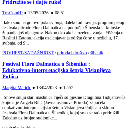
Pridružite se i dajte ruke!
TrisComHr
●
13/05/2026 ● 08:51
-Iako smo na gotovo pola svibnja, daleko od travnja, program petog
festivala prirode Flora Dalmatica na području Šibensko – kninske
županije još nije gotov. Nakon eko akcija ozelenjavanja i čišćenja u
Raslini i Zatonu, akcija ozelenjavanja održat će se u nedjelju, 17.
svibnja, od 9...
POVIJEST/SADAŠNJOST
/
priroda i društvo
/
šibenik
Festival Flora Dalmatica u Šibeniku :
Edukativno-interpretacijska šetnja Visianijeva
Poljica
Margita Maričić
●
13/04/2023 ● 12:52
-Snove snuju stari maslinici- riječi su pjesme Dragutina Tadijanovića
kojima je Angela Bilić (Javna ustanova Priroda) započela
edukativno-interpretacijsku šetnju Visianijeva Poljica u sklopu
festivala Flora Dalmatica u Šibeniku, kojoj smo se rado pridružili.
Zajedno uz brojne sudionike...
oslobađanje zbilje