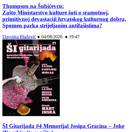
Thompson na Šubićevcu:
Zašto Ministarstvo kulture šuti o sramotnoj,
primitivnoj devastaciji hrvatskog kulturnog dobra,
Spomen parka strijeljanim antifašistima?
Davorka Blažević
●
04/08/2026 ● 19:47
ŠI Gitarijada #4 Memorijal Josipa Gracina – Joke