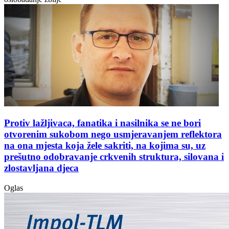
Protiv lažljivaca, fanatika i nasilnika se ne bori
otvorenim sukobom nego usmjeravanjem reflektora
na ona mjesta koja žele sakriti, na kojima su, uz
prešutno odobravanje crkvenih struktura, silovana i
zlostavljana djeca
Oglas