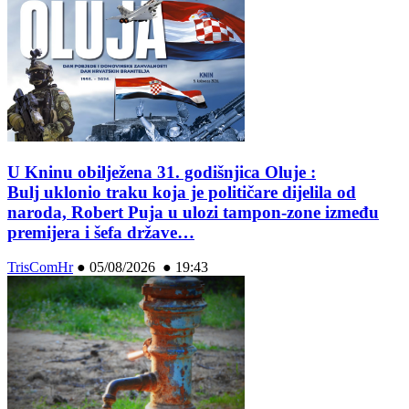
U Kninu obilježena 31. godišnjica Oluje :
Bulj uklonio traku koja je političare dijelila od
naroda, Robert Puja u ulozi tampon-zone između
premijera i šefa države…
TrisComHr
●
05/08/2026 ● 19:43