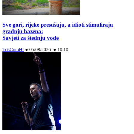
Sve gori, rijeke presušuju, a idioti stimuliraju
gradnju bazena:
Savjeti za štednju vode
TrisComHr
●
05/08/2026 ● 10:10